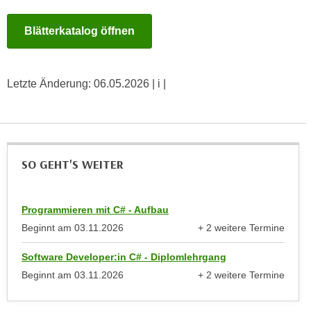
u
e
b
Blätterkatalog öffnen
n
i
i
e
n
t
d
Letzte Änderung:
06.05.2026
| i |
e
e
n
n
,
U
w
S
e
SO GEHT'S WEITER
A
r
,
d
b
e
Programmieren mit C# - Aufbau
e
n
Beginnt am
03.11.2026
+ 2 weitere Termine
i
w
anzeigen
w
e
Software Developer:in C# - Diplomlehrgang
e
i
Beginnt am
03.11.2026
+ 2 weitere Termine
l
t
anzeigen
c
e