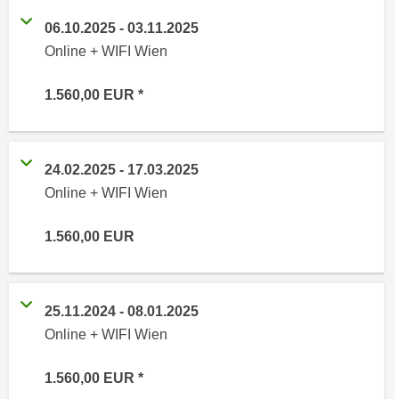
n
i
S
06.10.2025
-
03.11.2025
c
i
Online + WIFI Wien
h
e
n
a
1.560,00
EUR
i
u
c
f
h
„
24.02.2025
-
17.03.2025
t
A
d
Online + WIFI Wien
l
e
l
m
1.560,00
EUR
e
D
a
a
k
t
z
25.11.2024
-
08.01.2025
e
e
Online + WIFI Wien
n
p
s
t
1.560,00
EUR
c
i