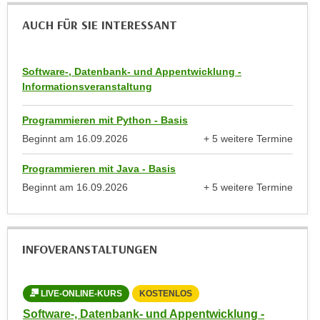
h
r
e
AUCH FÜR SIE INTERESSANT
e
n
C
I
o
Software-, Datenbank- und Appentwicklung -
h
o
Informationsveranstaltung
r
k
e
i
Programmieren mit Python - Basis
D
e
Beginnt am
16.09.2026
+ 5 weitere Termine
a
s
anzeigen
t
f
Programmieren mit Java - Basis
e
ü
Beginnt am
16.09.2026
+ 5 weitere Termine
n
r
anzeigen
k
M
e
a
i
INFOVERANSTALTUNGEN
r
n
k
e
e
LIVE-ONLINE-KURS
KOSTENLOS
LI
m
t
d
Software-, Datenbank- und Appentwicklung -
Soft
i