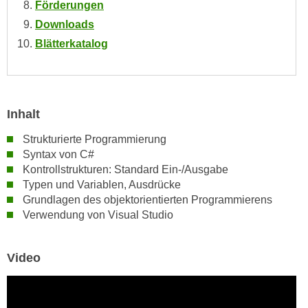
Förderungen
n
d
Downloads
E
e
U
Blätterkatalog
n
-
w
U
i
S
r
A
Inhalt
z
u
i
Strukturierte Programmierung
n
e
Syntax von C#
t
l
Kontrollstrukturen: Standard Ein-/Ausgabe
e
o
Typen und Variablen, Ausdrücke
r
r
Grundlagen des objektorientierten Programmierens
w
i
Verwendung von Visual Studio
o
e
r
n
Video
f
t
e
i
n
e
h