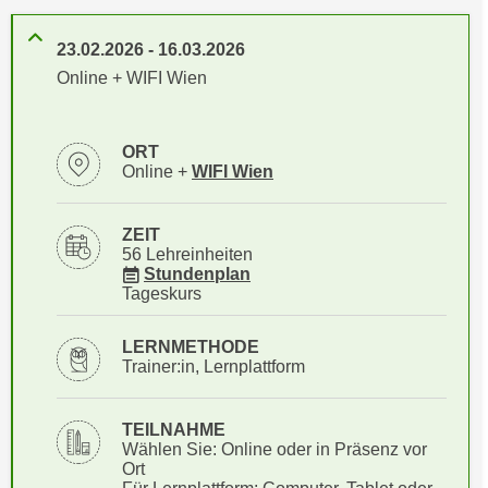
i
e
k
F
23.02.2026
-
16.03.2026
a
u
Online + WIFI Wien
n
n
i
k
s
t
ORT
c
Standortinformationen zu
öffnen
Online +
WIFI Wien
i
h
o
e
n
ZEIT
n
d
56 Lehreinheiten
U
für Veranstaltung 18114035
Stundenplan
e
Tageskurs
n
r
t
W
LERNMETHODE
e
e
Trainer:in, Lernplattform
r
b
n
s
e
TEILNAHME
e
Wählen Sie: Online oder in Präsenz vor
h
i
Ort
m
t