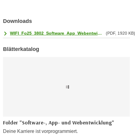
a
h
t
m
e
Downloads
e
n
O
a
WIFI_Fo25_3802_Software_App_Webentwicklung_online.pdf
(PDF, 1920 KB
n
u
l
c
Blätterkatalog
i
h
n
a
e
n
-
U
J
n
o
t
u
e
r
r
n
n
e
e
Folder "Software-, App- und Webentwicklung"
y
h
z
Deine Karriere ist vorprogrammiert.
m