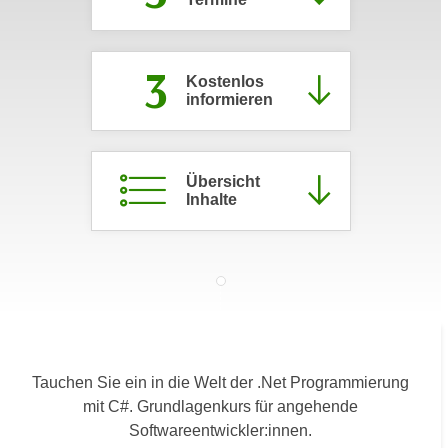
c
i
h
m
t
3
m
Kostenlos
e
u
informieren
n
n
S
g
i
v
Übersicht
e
e
Inhalte
,
r
d
w
a
e
s
n
s
d
w
e
i
n
r
Tauchen Sie ein in die Welt der .Net Programmierung
w
a
mit C#. Grundlagenkurs für angehende
i
u
Softwareentwickler:innen.
r
c