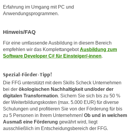
k
z
Erfahrung im Umgang mit PC und
i
w
Anwendungsprogrammen.
e
e
-
c
S
Hinweis/FAQ
k
e
e
Für eine umfassende Ausbildung in diesem Bereich
t
n
empfehlen wir das Komplettangebot
Ausbildung zum
z
u
Software Developer C# für Einsteiger/-innen
.
u
n
n
d
g
Spezial-Förder-Tipp!
u
z
Die FFG unterstützt mit dem Skills Scheck Unternehmen
m
u
bei der
ökologischen Nachhaltigkeit und/oder der
f
s
digitalen Transformation
. Sichern Sie sich bis zu 50 %
ü
t
der Weiterbildungskosten (max. 5.000 EUR)
für diverse
r
Schulungen und profitieren Sie von der Förderung für bis
i
S
zu 5 Personen in Ihrem Unternehmen!
Ob und in welchem
m
i
Ausmaß eine Förderung
gewährt wird, liegt
m
e
ausschließlich im Entscheidungsbereich der FFG.
e
r