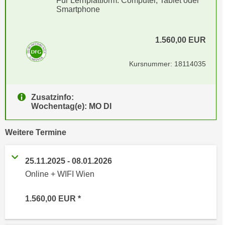
Für Lernplattform: Computer, Tablet oder
e
Smartphone
e
n
n
e
o
1.560,00
EUR
i
t
n
w
Kursnummer: 18114035
s
e
e
n
t
d
Zusatzinfo:
z
Wochentag(e): MO DI
i
e
g
n
vergangene
s
Weitere
Termine
,
i
w
n
25.11.2025
-
08.01.2026
e
d
Online + WIFI Wien
l
.
c
W
1.560,00
EUR
h
e
e
n
s