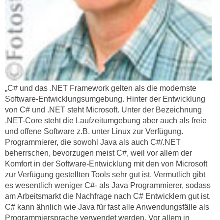
u
d
z
i
e
e
i
C
g
o
e
o
n
k
.
„C# und das .NET Framework gelten als die modernste
i
U
Software-Entwicklungsumgebung. Hinter der Entwicklung
e
m
von C# und .NET steht Microsoft. Unter der Bezeichnung
s
.NET-Core steht die Laufzeitumgebung aber auch als freie
I
e
und offene Software z.B. unter Linux zur Verfügung.
h
r
Programmierer, die sowohl Java als auch C#/.NET
n
h
beherrschen, bevorzugen meist C#, weil vor allem der
e
Komfort in der Software-Entwicklung mit den von Microsoft
o
n
zur Verfügung gestellten Tools sehr gut ist. Vermutlich gibt
b
d
es wesentlich weniger C#- als Java Programmierer, sodass
e
a
am Arbeitsmarkt die Nachfrage nach C# Entwicklern gut ist.
n
r
C# kann ähnlich wie Java für fast alle Anwendungsfälle als
e
ü
Programmiersprache verwendet werden. Vor allem in