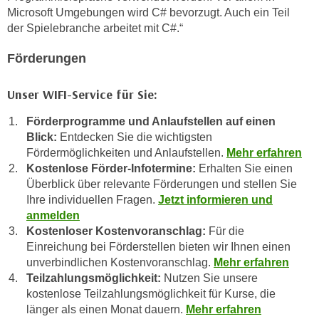
n
b
Microsoft Umgebungen wird C# bevorzugt. Auch ein Teil
p
e
der Spielebranche arbeitet mit C#.“
e
r
r
Förderungen
h
s
i
o
Unser WIFI-Service für Sie:
n
n
a
Förderprogramme und Anlaufstellen auf einen
e
u
Blick:
Entdecken Sie die wichtigsten
n
s
Fördermöglichkeiten und Anlaufstellen.
Mehr erfahren
b
e
Kostenlose Förder-Infotermine:
Erhalten Sie einen
e
i
Überblick über relevante Förderungen und stellen Sie
z
n
Ihre individuellen Fragen.
Jetzt informieren und
o
e
anmelden
g
Kostenloser Kostenvoranschlag:
Für die
a
e
Einreichung bei Förderstellen bieten wir Ihnen einen
n
n
unverbindlichen Kostenvoranschlag.
Mehr erfahren
g
e
Teilzahlungsmöglichkeit:
Nutzen Sie unsere
e
kostenlose Teilzahlungsmöglichkeit für Kurse, die
n
n
länger als einen Monat dauern.
Mehr erfahren
D
e