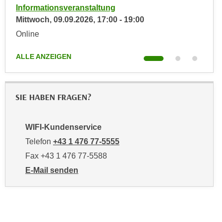
e
Informationsveranstaltung
Info
n
m
Mittwoch,
09.09.2026
,
17:00
-
19:00
Dien
g
E
Online
Onli
z
U
w
-
ALLE ANZEIGEN
ALLE
e
D
c
a
k
t
e
SIE HABEN FRAGEN?
e
u
n
n
s
WIFI-Kundenservice
d
c
Telefon
+43 1 476 77-5555
O
h
p
Fax +43 1 476 77-5588
u
t
E-Mail senden
t
i
an WIFI-Kundenservice: https://www.wifiwien.at/artik
z
m
r
i
e
e
c