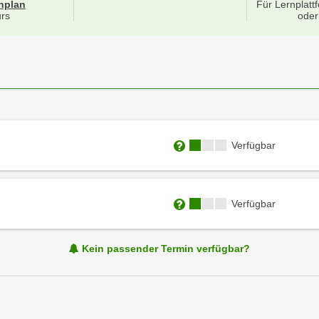
für Veranstaltung 24328016
nplan
Für Lernplatt
rs
oder
Kursverfügbarkeit:
Verfügbar
Weitere Informationen zum
Kursverfügbarkeit:
Verfügbar
Weitere Informationen zum
Kein passender Termin verfügbar?