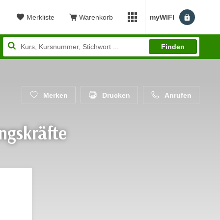
Merkliste
Warenkorb
myWIFI
Benutzerm
myWIFI Apps öffnen
Finden
Merken
Drucken
Anrufen
ngskräfte