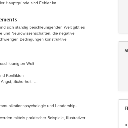
der Hauptgründe sind Fehler im
ements
nd sich ständig beschleunigenden Welt gibt es
e und Neurowissenschaften, die negative
chwierigen Bedingungen konstruktive
S
beschleunigten Welt
d Konflikten
 Angst, Sicherheit, …
 Kommunikationspsychologie und Leadership-
F
en mittels praktischer Beispiele, illustrativer
D