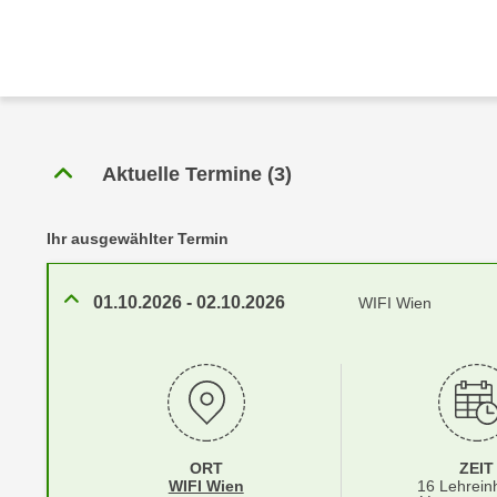
r
c
n
h
u
C
r
o
C
o
o
k
o
Aktuelle Termine
(
3
)
i
k
e
i
s
Ihr ausgewählter Termin
e
v
s
o
,
01.10.2026
-
02.10.2026
WIFI Wien
n
d
U
i
S
e
-
f
a
ü
m
r
ORT
ZEIT
e
d
Standortinformationen zu
öffnen
WIFI Wien
16 Lehrein