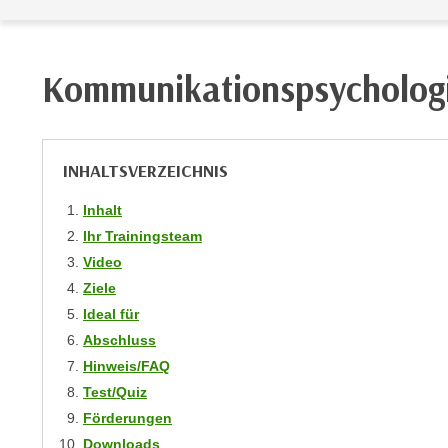
m
t
e
e
n
n
Kommunikationspsychologi
e
o
i
t
n
w
s
e
INHALTSVERZEICHNIS
e
n
t
Inhalt
d
z
i
Ihr Trainingsteam
e
g
Video
n
s
Ziele
,
i
Ideal für
w
n
Abschluss
e
d
Hinweis/FAQ
l
.
Test/Quiz
c
W
Förderungen
h
e
e
Downloads