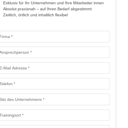
Exklusiv für Ihr Unternehmen und Ihre Mitarbeiter:innen
Absolut praxisnah – auf Ihren Bedarf abgestimmt
Zeitlich, örtlich und inhaltlich flexibel
rmular: Anfrage für firmeninterne maßgeschneiderte Trainings - Mailfo
Firma
Ansprechperson
E-Mail Adresse
Telefon
Sitz des Unternehmens
Trainingsort