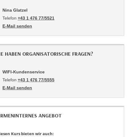
Nina Glatzel
Telefon
+43 1 476 77/5521
E-Mail senden
an Nina Glatzel: mailto:5521-pmv@wifiwien.at
IE HABEN ORGANISATORISCHE FRAGEN?
WIFI-Kundenservice
Telefon
+43 1 476 77/5555
E-Mail senden
an WIFI-Kundenservice: https://www.wifiwien.at/artikel/2508-all
IRMENINTERNES ANGEBOT
iesen Kurs bieten wir auch: