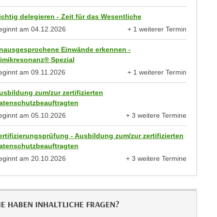
anzeigen
ichtig delegieren - Zeit für das Wesentliche
eginnt am
04.12.2026
+ 1 weiterer Termin
anzeigen
nausgesprochene Einwände erkennen -
imikresonanz® Spezial
eginnt am
09.11.2026
+ 1 weiterer Termin
anzeigen
usbildung zum/zur zertifizierten
atenschutzbeauftragten
eginnt am
05.10.2026
+ 3 weitere Termine
anzeigen
ertifizierungsprüfung - Ausbildung zum/zur zertifizierten
atenschutzbeauftragten
eginnt am
20.10.2026
+ 3 weitere Termine
anzeigen
IE HABEN INHALTLICHE FRAGEN?