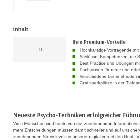
n
s
n
i
S
c
i
h
Inhalt
e
n
a
Ihre Premium-Vorteile
i
u
Hochkarätige Vortragende mit
c
f
Schlüssel-Kompetenzen, die S
h
„
Best Practice und Übungen m
t
A
Fachwissen für neue und erfa
d
l
Verschiedene Lernmethoden in
e
Gratisparkplätze in der Tiefga
l
m
e
D
a
a
k
t
z
Neueste Psycho-Techniken erfolgreicher Führ
e
e
Viele Menschen sind heute von der zunehmenden Informationsdi
n
p
mehr Entscheidungen müssen damit schneller und auf unsichere
s
t
zunehmenden Stresslevels in unserer digital vernetzten Real-Tim