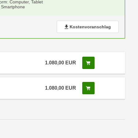
form: Computer, Tablet
 Smartphone
Kostenvoranschlag
1.080,00
EUR
In den Warenkorb leg
 Anmeldestatus "Verfügbar"
1.080,00
EUR
In den Warenkorb leg
 Anmeldestatus "Verfügbar"