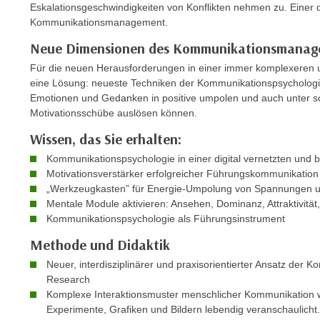
c
Eskalationsgeschwindigkeiten von Konflikten nehmen zu. Einer 
i
h
Kommunikationsmanagement.
e
u
r
Neue Dimensionen des Kommunikationsmanag
t
e
Für die neuen Herausforderungen in einer immer komplexeren u
z
n
eine Lösung: neueste Techniken der Kommunikationspsychologi
a
“
Emotionen und Gedanken in positive umpolen und auch unter s
b
k
Motivationsschübe auslösen können.
k
l
Wissen, das Sie erhalten:
o
i
m
Kommunikationspsychologie in einer digital vernetzten und 
c
m
Motivationsverstärker erfolgreicher Führungskommunikation
k
„Werkzeugkasten” für Energie-Umpolung von Spannungen un
e
e
Mentale Module aktivieren: Ansehen, Dominanz, Attraktivität,
n
n
Kommunikationspsychologie als Führungsinstrument
z
,
w
Methode und Didaktik
v
i
Neuer, interdisziplinärer und praxisorientierter Ansatz der
e
s
Research
r
c
Komplexe Interaktionsmuster menschlicher Kommunikation werd
w
Experimente, Grafiken und Bildern lebendig veranschaulicht.
h
e