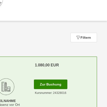
Filtern
1.080,00
EUR
m Anmeldestatus "Verfügbar"
für Termin: 01.10.2026 - 02
Zur Buchung
Kursnummer: 24328016
EILNAHME
äsenz vor Ort