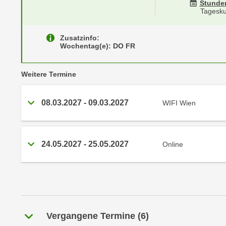
r
Stunde
i
Tagesku
i
e
k
F
a
Zusatzinfo:
u
Wochentag(e): DO FR
n
n
i
k
vergangene
s
Weitere
Termine
t
c
i
h
o
08.03.2027
-
09.03.2027
WIFI Wien
e
n
n
d
U
e
24.05.2027
-
25.05.2027
Online
n
r
t
W
e
e
r
b
n
s
e
e
Vergangene Termine
(
6
)
h
i