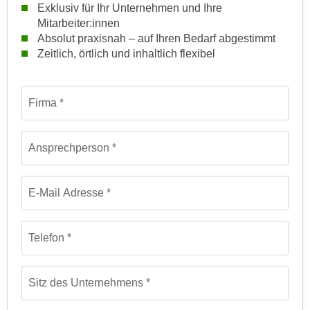
Exklusiv für Ihr Unternehmen und Ihre
,
n
Mitarbeiter:innen
S
d
Absolut praxisnah – auf Ihren Bedarf abgestimmt
i
a
Zeitlich, örtlich und inhaltlich flexibel
e
u
n
s
Formular: Anfrage für firmeninterne maßgeschneiderte Train
u
g
Firma
r
e
e
w
i
Ansprechperson
ä
n
h
g
l
E-Mail Adresse
e
t
s
e
c
P
Telefon
h
a
r
r
ä
t
Sitz des Unternehmens
n
n
k