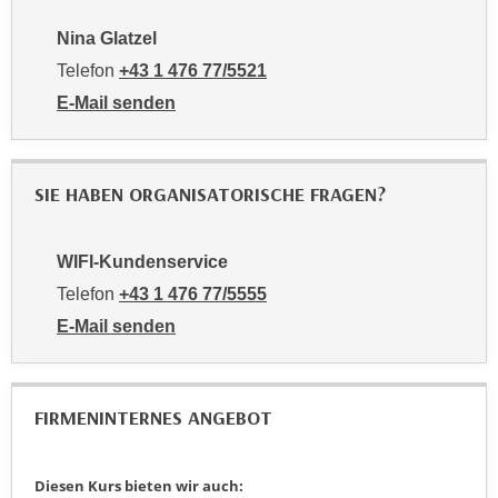
t
D
z
Nina Glatzel
a
n
z
Telefon
+43 1 476 77/5521
i
u
E-Mail senden
v
v
an Nina Glatzel: mailto:5521-pmv@wifiwien.at
e
e
a
r
SIE HABEN ORGANISATORISCHE FRAGEN?
u
a
u
r
n
b
WIFI-Kundenservice
t
e
Telefon
+43 1 476 77/5555
e
i
E-Mail senden
r
t
an WIFI-Kundenservice: https://www.wifiwien.at/artik
l
e
i
n
e
FIRMENINTERNES ANGEBOT
w
g
i
e
r
Diesen Kurs bieten wir auch:
n
u