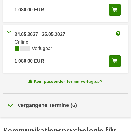
i
e
k
In de
1.080,00
EUR
F
a
u
n
n
i
k
24.05.2027
-
25.05.2027
s
Weitere
t
Online
c
i
Kursverfügbarkeit:
Verfügbar
h
o
e
n
In de
1.080,00
EUR
n
d
U
e
n
Kein passender Termin verfügbar?
r
t
W
e
e
r
b
Vergangene Termine
(
6
)
n
s
e
e
h
i
Kommunikationspsychologie für
m
t