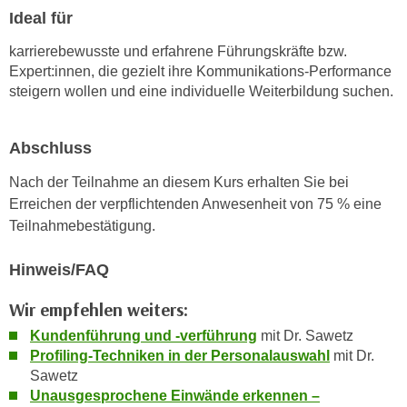
n
b
Ideal für
p
e
e
karrierebewusste und erfahrene Führungskräfte bzw.
r
r
Expert:innen, die gezielt ihre Kommunikations-Performance
h
steigern wollen und eine individuelle Weiterbildung suchen.
s
i
o
n
n
a
Abschluss
e
u
n
Nach der Teilnahme an diesem Kurs erhalten Sie bei
s
b
Erreichen der verpflichtenden Anwesenheit von 75 % eine
e
e
Teilnahmebestätigung.
i
z
n
o
Hinweis/FAQ
e
g
a
Wir empfehlen weiters:
e
n
n
Kundenführung und -verführung
mit Dr. Sawetz
g
e
Profiling-Techniken in der Personalauswahl
mit Dr.
e
Sawetz
n
n
Unausgesprochene Einwände erkennen –
D
e