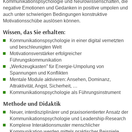
Kommunikationspsychologie und Neurowissenschaften, die
n
d
negative Emotionen und Gedanken in positive umpolen und
E
e
auch unter schwierigen Bedingungen konstruktive
U
Motivationsschübe auslösen können.
n
-
w
Wissen, das Sie erhalten:
U
i
S
Kommunikationspsychologie in einer digital vernetzten
r
A
und beschleunigten Welt
z
Motivationsverstärker erfolgreicher
u
i
Führungskommunikation
n
e
„Werkzeugkasten” für Energie-Umpolung von
t
l
Spannungen und Konflikten
e
o
Mentale Module aktivieren: Ansehen, Dominanz,
r
r
Attraktivität, Angst, Sicherheit, …
w
i
Kommunikationspsychologie als Führungsinstrument
o
e
Methode und Didaktik
r
n
f
Neuer, interdisziplinärer und praxisorientierter Ansatz der
t
e
Kommunikationspsychologie und Leadership-Research
i
n
Komplexe Interaktionsmuster menschlicher
e
Kommunikation werden mittels praktischer Beispiele,
h