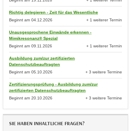
Beginnt am
19.11.2026
+ 1 weiterer Termin
r
anzeigen
h
u
Richtig delegieren - Zeit für das Wesentliche
t
n
Beginnt am
04.12.2026
+ 1 weiterer Termin
a
g
anzeigen
n
s
Unausgesprochene Einwände erkennen -
g
z
Mimikresonanz® Spezial
e
w
Beginnt am
09.11.2026
+ 1 weiterer Termin
m
e
anzeigen
e
c
Ausbildung zum/zur zertifizierten
s
Datenschutzbeauftragten
k
s
Beginnt am
05.10.2026
+ 3 weitere Termine
e
e
anzeigen
g
n
Zertifizierungsprüfung - Ausbildung zum/zur
e
zertifizierten Datenschutzbeauftragten
e
s
n
Beginnt am
20.10.2026
+ 3 weitere Termine
e
anzeigen
S
t
c
z
h
t
SIE HABEN INHALTLICHE FRAGEN?
u
.