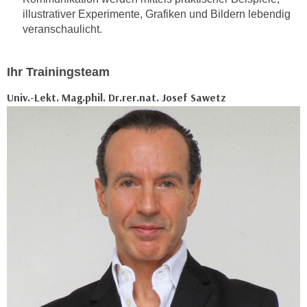
r
illustrativer Experimente, Grafiken und Bildern lebendig
a
t
veranschaulicht.
b
e
e
C
n
o
Ihr Trainingsteam
.
o
Univ.-Lekt. Mag.phil. Dr.rer.nat. Josef Sawetz
W
k
e
i
n
e
n
s
S
z
i
u
e
A
d
n
e
a
r
l
C
y
o
s
o
e