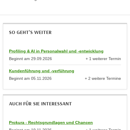
e
n
m
g
E
z
U
w
SO GEHT'S WEITER
-
e
D
c
a
k
Profiling & AI in Personalwahl und -entwicklung
t
e
Beginnt am
29.09.2026
+ 1 weiterer Termin
e
u
anzeigen
n
n
Kundenführung und -verführung
s
d
Beginnt am
05.11.2026
+ 2 weitere Termine
c
O
anzeigen
h
p
u
t
t
AUCH FÜR SIE INTERESSANT
i
z
m
r
i
Prokura - Rechtsgrundlagen und Chancen
e
e
c