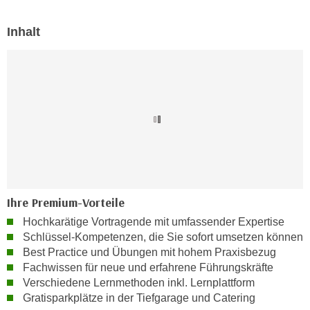
n
i
S
Inhalt
c
i
h
e
n
a
i
u
c
f
h
„
t
A
d
l
e
l
m
e
D
Ihre Premium-Vorteile
a
a
k
Hochkarätige Vortragende mit umfassender Expertise
t
Schlüssel-Kompetenzen, die Sie sofort umsetzen können
z
e
Best Practice und Übungen mit hohem Praxisbezug
e
n
Fachwissen für neue und erfahrene Führungskräfte
p
s
Verschiedene Lernmethoden inkl. Lernplattform
t
Gratisparkplätze in der Tiefgarage und Catering
c
i