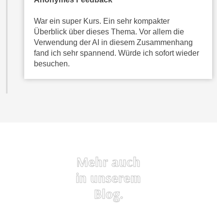
t
A
e
War ein super Kurs. Ein sehr kompakter
u
g
Überblick über dieses Thema. Vor allem die
f
e
Verwendung der AI in diesem Zusammenhang
l
fand ich sehr spannend. Würde ich sofort wieder
n
i
besuchen.
i
s
e
t
ß
u
e
n
n
g
u
d
n
e
d
r
Mehr auch
i
P
n
a
in unserem
s
r
Blog.
b
t
e
n
s