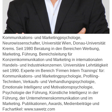
k
z
i
w
e
e
-
c
S
k
e
e
Kommunikations- und Marketingpsychologe,
t
n
Neurowissenschafter, Universität Wien, Donau-Universität
z
u
Krems. Seit 1980 Beratung in den Bereichen Werbung,
u
n
Marketing, Führung. Bereichsleitung für
n
d
Konzernkommunikation und Marketing in internationalen
g
u
Handels- und Industriekonzernen. Universitäre Lehrtätigkeit
z
m
seit 1990. Experte im Bereich 'Firmen Intern Trainings' für:
u
f
Kommunikations- und Marketingpsychologie, Profiling-
s
Techniken, Verkaufs- und Verhandlungspsychologie,
ü
t
Emotionale Intelligenz und Motivationspsychologie,
r
i
Psychologie der Führung, Künstliche Intelligenz in der
S
m
Führung, der Unternehmenskommunikation und im
i
Marketing. Publikationen, Awards, Medienbeiträge und
m
e
Fachartikel: www.sawetz.com
e
r