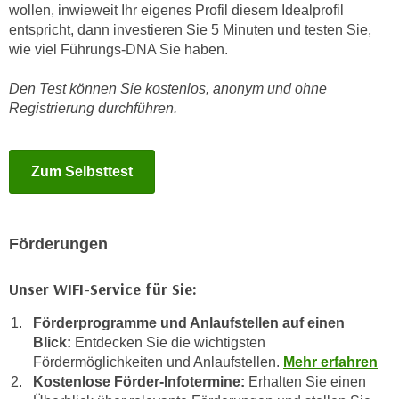
u
wollen, inwieweit Ihr eigenes Profil diesem Idealprofil
e
b
entspricht, dann investieren Sie 5 Minuten und testen Sie,
n
i
wie viel Führungs-DNA Sie haben.
i
e
n
Den Test können Sie kostenlos, anonym und ohne
t
d
Registrierung durchführen.
e
e
n
n
,
U
Zum Selbsttest
w
S
e
A
r
,
d
Förderungen
b
e
e
n
Unser WIFI-Service für Sie:
i
w
w
Förderprogramme und Anlaufstellen auf einen
e
e
Blick:
Entdecken Sie die wichtigsten
i
Fördermöglichkeiten und Anlaufstellen.
Mehr erfahren
l
t
Kostenlose Förder-Infotermine:
Erhalten Sie einen
c
e