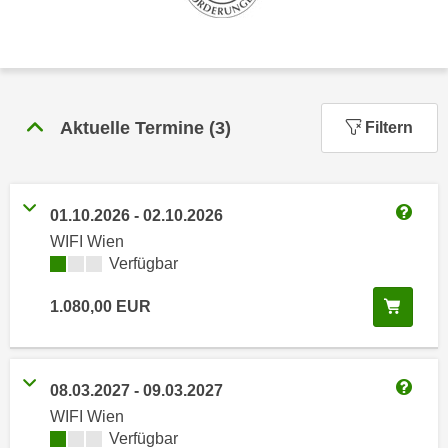
n
h
u
C
r
o
C
o
o
k
Aktuelle Termine
(
3
)
o
Filtern
i
k
e
i
s
e
v
01.10.2026
-
02.10.2026
s
Weitere
o
WIFI Wien
,
n
Kursverfügbarkeit:
Verfügbar
d
U
i
In de
1.080,00
EUR
S
e
-
f
a
ü
m
08.03.2027
-
09.03.2027
r
Weitere
e
d
WIFI Wien
r
Kursverfügbarkeit:
Verfügbar
i