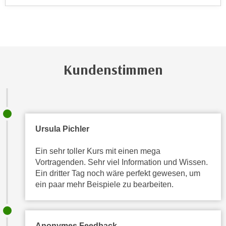
h
e
u
c
t
h
z
n
r
i
e
Kundenstimmen
s
c
c
h
h
t
e
l
D
i
a
Ursula Pichler
c
t
h
Ein sehr toller Kurs mit einen mega
e
e
Vortragenden. Sehr viel Information und Wissen.
n
n
Ein dritter Tag noch wäre perfekt gewesen, um
.
ein paar mehr Beispiele zu bearbeiten.
R
E
e
i
c
n
h
e
Anonymes Feedback