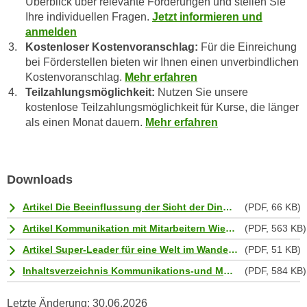
Überblick über relevante Förderungen und stellen Sie
h
r
Ihre individuellen Fragen.
Jetzt informieren und
e
e
anmelden
n
C
Kostenloser Kostenvoranschlag:
Für die Einreichung
I
o
bei Förderstellen bieten wir Ihnen einen unverbindlichen
h
o
Kostenvoranschlag.
Mehr erfahren
r
Teilzahlungsmöglichkeit:
Nutzen Sie unsere
k
e
kostenlose Teilzahlungsmöglichkeit für Kurse, die länger
i
D
als einen Monat dauern.
Mehr erfahren
e
a
s
t
f
e
ü
Downloads
n
r
k
Artikel Die Beeinflussung der Sicht der Dinge.pdf
(PDF, 66 KB)
M
e
a
Artikel Kommunikation mit Mitarbeitern Wiener Wirtschaft.pdf
(PDF, 563 KB)
i
r
Artikel Super-Leader für eine Welt im Wandel.pdf
(PDF, 51 KB)
n
k
e
Inhaltsverzeichnis Kommunikations-und Marketing-Psychologie.pdf
(PDF, 584 KB)
e
m
t
d
Letzte Änderung:
30.06.2026
i