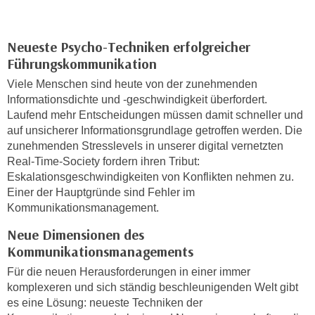
h
e
u
r
t
e
Neueste Psycho-Techniken erfolgreicher
z
n
Führungskommunikation
a
“
Viele Menschen sind heute von der zunehmenden
b
k
Informationsdichte und -geschwindigkeit überfordert.
k
l
Laufend mehr Entscheidungen müssen damit schneller und
o
i
auf unsicherer Informationsgrundlage getroffen werden. Die
m
c
zunehmenden Stresslevels in unserer digital vernetzten
m
Real-Time-Society fordern ihren Tribut:
k
e
Eskalationsgeschwindigkeiten von Konflikten nehmen zu.
e
n
Einer der Hauptgründe sind Fehler im
n
z
Kommunikationsmanagement.
,
w
v
Neue Dimensionen des
i
e
Kommunikationsmanagements
s
r
Für die neuen Herausforderungen in einer immer
c
w
komplexeren und sich ständig beschleunigenden Welt gibt
h
e
es eine Lösung: neueste Techniken der
e
n