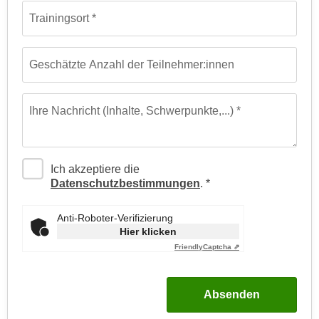
e
t
Trainingsort
r
e
p
,
e
Geschätzte Anzahl der Teilnehmer:innen
b
r
i
s
s
o
Ihre Nachricht (Inhalte, Schwerpunkte,...)
k
n
e
e
i
n
Ich akzeptiere die
n
b
Datenschutzbestimmungen
.
e
e
d
z
Anti-Roboter-Verifizierung
a
o
Hier klicken
t
g
Friendly
Captcha ⇗
e
e
n
n
s
Absenden
e
c
t