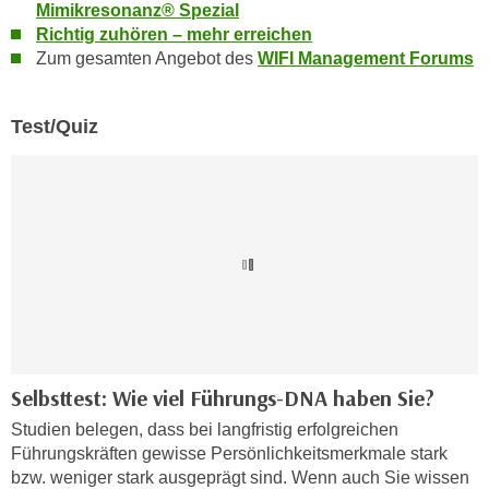
Mimikresonanz® Spezial
a
h
Richtig zuhören – mehr erreichen
t
m
Zum gesamten Angebot des
WIFI Management Forums
e
e
n
O
a
Test/Quiz
n
u
l
c
i
h
n
a
e
n
-
U
J
n
o
t
u
e
r
r
n
Selbsttest: Wie viel Führungs-DNA haben Sie?
n
e
Studien belegen, dass bei langfristig erfolgreichen
e
y
Führungskräften gewisse Persönlichkeitsmerkmale stark
h
z
bzw. weniger stark ausgeprägt sind. Wenn auch Sie wissen
m