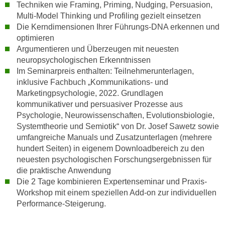
u
Techniken wie Framing, Priming, Nudging, Persuasion,
d
z
Multi-Model Thinking und Profiling gezielt einsetzen
i
Die Kerndimensionen Ihrer Führungs-DNA erkennen und
e
e
optimieren
i
C
Argumentieren und Überzeugen mit neuesten
g
o
neuropsychologischen Erkenntnissen
e
Im Seminarpreis enthalten: Teilnehmerunterlagen,
o
n
inklusive Fachbuch „Kommunikations- und
k
.
Marketingpsychologie, 2022. Grundlagen
i
U
kommunikativer und persuasiver Prozesse aus
e
m
Psychologie, Neurowissenschaften, Evolutionsbiologie,
s
I
Systemtheorie und Semiotik“ von Dr. Josef Sawetz sowie
e
h
umfangreiche Manuals und Zusatzunterlagen (mehrere
r
n
hundert Seiten) in eigenem Downloadbereich zu den
h
neuesten psychologischen Forschungsergebnissen für
e
o
die praktische Anwendung
n
b
Die 2 Tage kombinieren Expertenseminar und Praxis-
d
e
Workshop mit einem speziellen Add-on zur individuellen
a
Performance-Steigerung.
n
r
e
ü