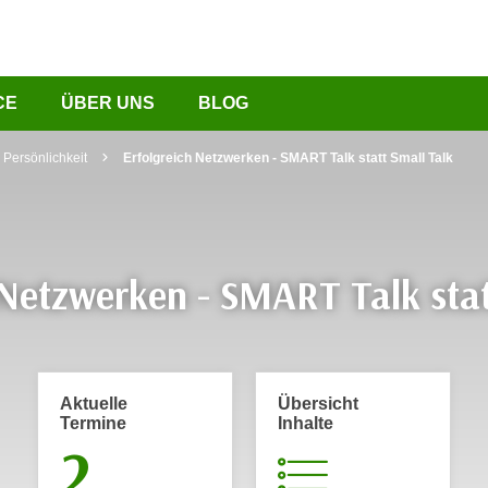
CE
ÜBER UNS
BLOG
Persönlichkeit
Erfolgreich Netzwerken - SMART Talk statt Small Talk
 Netzwerken - SMART Talk stat
Aktuelle
Übersicht
Termine
Inhalte
2