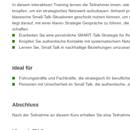
e
In diesem interaktiven Training lernen die Teilnehmer:innen, wie
n
n
knüpfen, um ein strategisches Netzwerk aufzubauen. Anhand pr
d
klassische Small-Talk-Situationen geschickt nutzen können, um
E
e
liegt darauf, mit einer klaren Strategie Gespräche zu führen, die
U
n
schaffen.
-
w
Erarbeiten Sie eine persönliche SMART-Talk-Strategie für Ihr
U
i
Knüpfen Sie authentische Kontakte mit systematischem Net
S
r
Lernen Sie, Small Talk in nachhaltige Beziehungen umzuwan
A
z
u
i
n
Ideal für
e
t
l
Führungskräfte und Fachkräfte, die strategisch ihr beruflic
e
o
Personen mit Unsicherheit im Small Talk, die authentische,
r
r
w
i
o
e
Abschluss
r
n
f
Nach der Teilnahme an diesem Kurs erhalten Sie eine Teilnahm
t
e
i
n