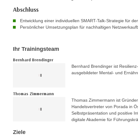
c
i
h
Abschluss
e
u
r
Entwicklung einer individuellen SMART-Talk-Strategie für den
t
e
Persönlicher Umsetzungsplan für nachhaltigen Netzwerkauf
z
n
a
“
b
k
Ihr Trainingsteam
k
l
Bernhard Brendinger
o
i
Bernhard Brendinger ist Resilien
m
c
ausgebildeter Mental- und Ernähr
m
k
e
e
n
n
Thomas Zimmermann
z
,
Thomas Zimmermann ist Gründer d
w
Handelsvertreter von Porada in Ös
v
i
Selbstpräsentation und positive I
e
s
digitale Akademie für Führungskrä
r
c
w
Ziele
h
e