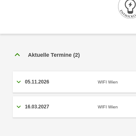
r
c
n
h
u
C
r
o
C
o
o
k
o
i
k
Aktuelle Termine
(
2
)
e
i
s
e
v
s
o
,
05.11.2026
WIFI Wien
n
d
U
i
S
e
16.03.2027
WIFI Wien
-
f
a
ü
m
r
e
d