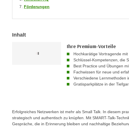
m
t
Förderungen
e
e
n
n
e
o
i
t
Inhalt
n
w
s
Ihre Premium-Vorteile
e
e
n
Hochkarätige Vortragende mit
t
Schlüssel-Kompetenzen, die S
d
z
Best Practice und Übungen m
i
Fachwissen für neue und erfa
e
g
Verschiedene Lernmethoden in
n
s
Gratisparkplätze in der Tiefga
,
i
w
n
e
d
l
.
Erfolgreiches Netzwerken ist mehr als Small Talk. In diesem pra
c
W
strategisch und authentisch zu knüpfen. Mit SMART-Talk-Techni
h
e
Gespräche, die in Erinnerung bleiben und nachhaltige Beziehu
e