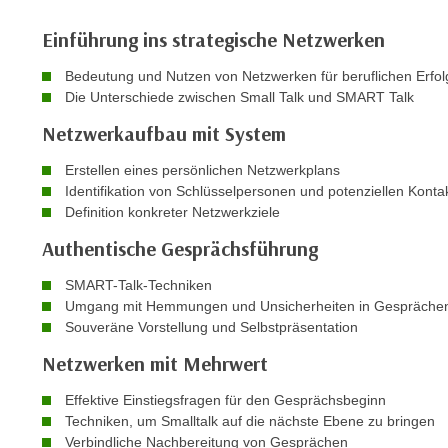
n
s
n
Einführung ins strategische Netzwerken
i
S
c
i
Bedeutung und Nutzen von Netzwerken für beruflichen Erfol
h
Die Unterschiede zwischen Small Talk und SMART Talk
e
n
a
Netzwerkaufbau mit System
i
u
c
Erstellen eines persönlichen Netzwerkplans
f
h
Identifikation von Schlüsselpersonen und potenziellen Konta
„
t
Definition konkreter Netzwerkziele
A
d
l
Authentische Gesprächsführung
e
l
m
SMART-Talk-Techniken
e
Umgang mit Hemmungen und Unsicherheiten in Gespräche
D
a
Souveräne Vorstellung und Selbstpräsentation
a
k
t
Netzwerken mit Mehrwert
z
e
e
Effektive Einstiegsfragen für den Gesprächsbeginn
n
p
Techniken, um Smalltalk auf die nächste Ebene zu bringen
s
t
Verbindliche Nachbereitung von Gesprächen