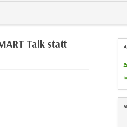
SMART Talk statt
A
P
I
S