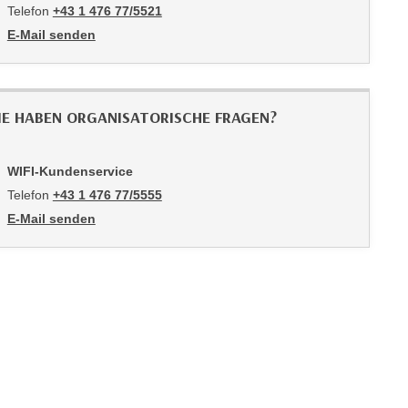
Telefon
+43 1 476 77/5521
E-Mail senden
an Nina Glatzel: mailto:5521-pmv@wifiwien.at
IE HABEN ORGANISATORISCHE FRAGEN?
WIFI-Kundenservice
Telefon
+43 1 476 77/5555
E-Mail senden
an WIFI-Kundenservice: https://www.wifiwien.at/artikel/2508-all