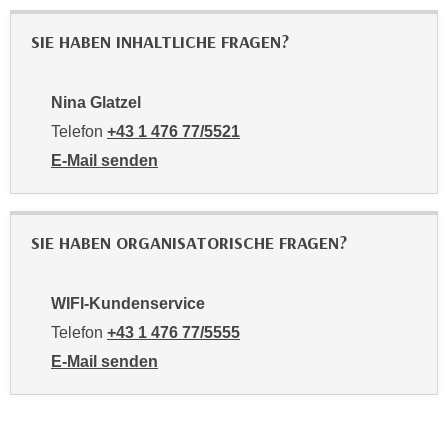
u
e
b
SIE HABEN INHALTLICHE FRAGEN?
n
i
i
e
n
t
Nina Glatzel
d
e
Telefon
+43 1 476 77/5521
e
n
E-Mail senden
n
,
an Nina Glatzel: mailto:5521-pmv@wifiwien.at
U
w
S
e
A
SIE HABEN ORGANISATORISCHE FRAGEN?
r
,
d
b
e
WIFI-Kundenservice
e
n
Telefon
+43 1 476 77/5555
i
w
w
E-Mail senden
e
e
an WIFI-Kundenservice: https://www.wifiwien.at/artik
i
l
t
c
e