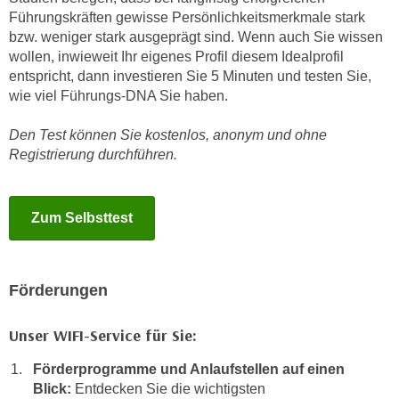
u
Führungskräften gewisse Persönlichkeitsmerkmale stark
d
z
bzw. weniger stark ausgeprägt sind. Wenn auch Sie wissen
i
e
wollen, inwieweit Ihr eigenes Profil diesem Idealprofil
e
i
entspricht, dann investieren Sie 5 Minuten und testen Sie,
C
g
wie viel Führungs-DNA Sie haben.
o
e
o
n
Den Test können Sie kostenlos, anonym und ohne
k
Registrierung durchführen.
.
i
U
e
m
s
Zum Selbsttest
I
e
h
r
n
h
e
Förderungen
o
n
b
d
Unser WIFI-Service für Sie:
e
a
n
r
Förderprogramme und Anlaufstellen auf einen
e
Blick:
Entdecken Sie die wichtigsten
ü