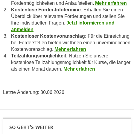
n
Fördermöglichkeiten und Anlaufstellen.
Mehr erfahren
b
p
Kostenlose Förder-Infotermine:
Erhalten Sie einen
e
e
Überblick über relevante Förderungen und stellen Sie
r
Ihre individuellen Fragen.
Jetzt informieren und
r
h
anmelden
s
i
Kostenloser Kostenvoranschlag:
Für die Einreichung
o
n
bei Förderstellen bieten wir Ihnen einen unverbindlichen
n
a
Kostenvoranschlag.
Mehr erfahren
e
u
Teilzahlungsmöglichkeit:
Nutzen Sie unsere
n
s
kostenlose Teilzahlungsmöglichkeit für Kurse, die länger
b
e
als einen Monat dauern.
Mehr erfahren
e
i
z
n
o
e
Letzte Änderung:
30.06.2026
g
a
e
n
n
g
e
e
n
n
SO GEHT'S WEITER
D
e