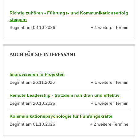
a
h
t
Richtig zuhören - Führungs- und Kommunikationserfolg
m
e
steigern
e
n
Beginnt am
08.10.2026
+ 1 weiterer Termin
O
anzeigen
a
n
u
l
c
i
AUCH FÜR SIE INTERESSANT
h
n
a
e
n
-
Improvisieren in Projekten
U
J
Beginnt am
26.11.2026
+ 1 weiterer Termin
n
o
anzeigen
t
Remote Leadership - trotzdem nah dran und effektiv
u
e
r
Beginnt am
20.10.2026
+ 1 weiterer Termin
r
anzeigen
n
n
Kommunikationspsychologie für Führungskräfte
e
e
Beginnt am
01.10.2026
+ 2 weitere Termine
y
h
anzeigen
z
m