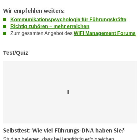
n
e
Wir empfehlen weiters:
,
l
Kommunikationspsychologie für Führungskräfte
g
e
Richtig zuhören – mehr erreichen
e
v
Zum gesamten Angebot des
WIFI Management Forums
l
a
a
n
n
t
Test/Quiz
g
e
e
I
n
n
I
h
h
a
r
l
e
t
d
e
u
a
r
n
Selbsttest: Wie viel Führungs-DNA haben Sie?
c
z
Studien belegen, dass bei langfristig erfolgreichen
h