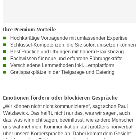
n
i
S
c
i
h
e
Ihre Premium-Vorteile
n
a
i
Hochkarätige Vortragende mit umfassender Expertise
u
c
Schlüssel-Kompetenzen, die Sie sofort umsetzen können
f
Best Practice und Übungen mit hohem Praxisbezug
h
„
Fachwissen für neue und erfahrene Führungskräfte
t
A
Verschiedene Lernmethoden inkl. Lernplattform
d
l
Gratisparkplätze in der Tiefgarage und Catering
e
l
m
e
D
a
a
Emotionen fördern oder blockieren Gespräche
k
t
„Wir können nicht nicht kommunizieren“, sagt schon Paul
z
e
Watzlawick. Das heißt, nicht nur das, was wir sagen, auch
e
n
das, was wir nicht sagen, beeinflusst, wie andere Menschen
p
s
uns wahrnehmen. Kommunikation läuft großteils nonverbal
t
über unsere Körpersprache ab. Dabei kommt dem Gesicht
c
i