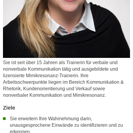
r
a
t
b
e
e
C
n
o
.
o
W
k
e
i
n
e
Sie ist seit über 15 Jahren als Trainerin für verbale und
n
s
nonverbale Kommunikation tätig und ausgebildete und
S
z
lizensierte Mimikresonanz-Trainerin. Ihre
i
u
Arbeitsschwerpunkte liegen im Bereich Kommunikation &
e
A
Rhetorik, Kundenorientierung und Verkauf sowie
d
n
nonverbaler Kommunikation und Mimikresonanz.
e
a
r
Ziele
l
C
y
Sie erweitern Ihre Wahrnehmung darin,
o
s
unausgesprochene Einwände zu identifizieren und zu
o
e
erkennen.