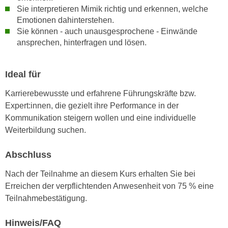
k
z
Sie interpretieren Mimik richtig und erkennen, welche
i
w
Emotionen dahinterstehen.
e
Sie können - auch unausgesprochene - Einwände
e
-
ansprechen, hinterfragen und lösen.
c
S
k
e
e
Ideal für
t
n
z
u
Karrierebewusste und erfahrene Führungskräfte bzw.
u
n
Expert:innen, die gezielt ihre Performance in der
n
d
Kommunikation steigern wollen und eine individuelle
g
u
Weiterbildung suchen.
z
m
u
Abschluss
f
s
ü
Nach der Teilnahme an diesem Kurs erhalten Sie bei
t
r
Erreichen der verpflichtenden Anwesenheit von 75 % eine
i
S
Teilnahmebestätigung.
m
i
m
e
Hinweis/FAQ
e
r