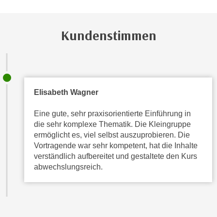
h
r
e
e
n
C
Kundenstimmen
I
o
h
o
r
k
e
i
D
e
Elisabeth Wagner
a
s
t
f
Eine gute, sehr praxisorientierte Einführung in
e
ü
die sehr komplexe Thematik. Die Kleingruppe
n
r
ermöglicht es, viel selbst auszuprobieren. Die
k
Vortragende war sehr kompetent, hat die Inhalte
M
e
verständlich aufbereitet und gestaltete den Kurs
a
i
abwechslungsreich.
r
n
k
e
e
m
t
d
i