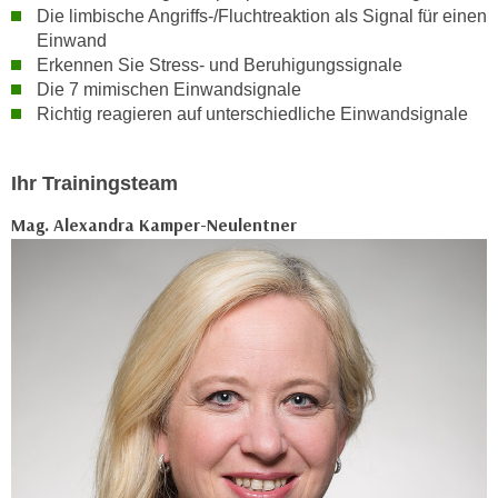
Die limbische Angriffs-/Fluchtreaktion als Signal für einen
n
d
Einwand
E
e
Erkennen Sie Stress- und Beruhigungssignale
U
n
Die 7 mimischen Einwandsignale
-
w
Richtig reagieren auf unterschiedliche Einwandsignale
U
i
S
r
A
Ihr Trainingsteam
z
u
i
Mag. Alexandra Kamper-Neulentner
n
e
t
l
e
o
r
r
w
i
o
e
r
n
f
t
e
i
n
e
h