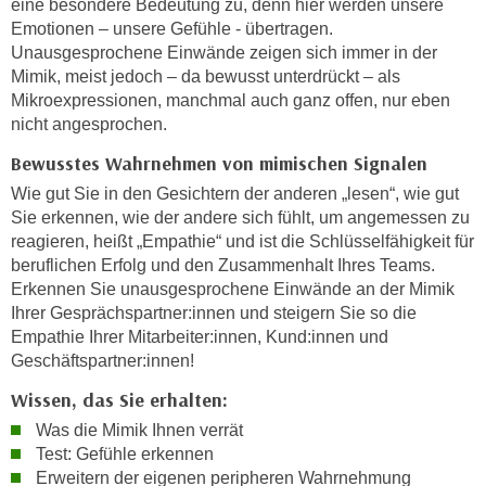
eine besondere Bedeutung zu, denn hier werden unsere
h
e
Emotionen – unsere Gefühle - übertragen.
u
r
Unausgesprochene Einwände zeigen sich immer in der
t
e
Mimik, meist jedoch – da bewusst unterdrückt – als
z
n
Mikroexpressionen, manchmal auch ganz offen, nur eben
a
“
nicht angesprochen.
b
k
Bewusstes Wahrnehmen von mimischen Signalen
k
l
o
Wie gut Sie in den Gesichtern der anderen „lesen“, wie gut
i
m
Sie erkennen, wie der andere sich fühlt, um angemessen zu
c
reagieren, heißt „Empathie“ und ist die Schlüsselfähigkeit für
m
k
beruflichen Erfolg und den Zusammenhalt Ihres Teams.
e
e
Erkennen Sie unausgesprochene Einwände an der Mimik
n
n
Ihrer Gesprächspartner:innen und steigern Sie so die
z
,
Empathie Ihrer Mitarbeiter:innen, Kund:innen und
w
v
Geschäftspartner:innen!
i
e
Wissen, das Sie erhalten:
s
r
c
Was die Mimik Ihnen verrät
w
h
Test: Gefühle erkennen
e
e
Erweitern der eigenen peripheren Wahrnehmung
n