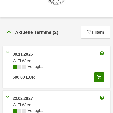
n
h
u
C
r
o
C
o
o
k
Aktuelle Termine
(
2
)
o
Filtern
i
k
e
i
s
e
v
09.11.2026
s
Weitere
o
WIFI Wien
,
n
Kursverfügbarkeit:
Verfügbar
d
U
i
In de
590,00
EUR
S
e
-
f
a
ü
m
22.02.2027
r
Weitere
e
d
WIFI Wien
r
Kursverfügbarkeit:
Verfügbar
i