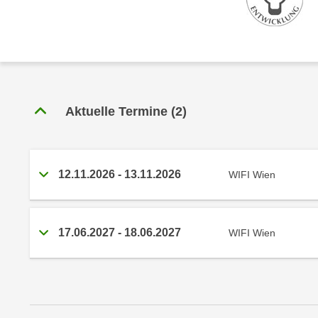
r
c
n
h
u
C
r
o
C
o
o
k
o
Aktuelle Termine
(
2
)
i
k
e
i
s
e
v
s
12.11.2026
-
13.11.2026
WIFI Wien
o
,
n
d
U
i
17.06.2027
-
18.06.2027
WIFI Wien
S
e
-
f
a
ü
m
r
e
d