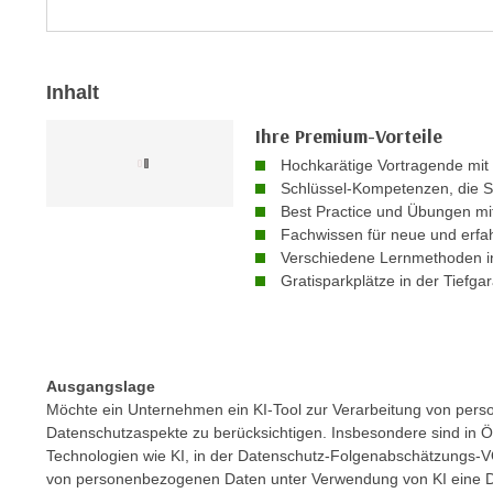
m
t
e
e
n
n
Inhalt
e
o
i
t
Ihre Premium-Vorteile
n
w
Hochkarätige Vortragende mit
s
e
Schlüssel-Kompetenzen, die S
e
n
Best Practice und Übungen m
t
d
Fachwissen für neue und erfa
z
Verschiedene Lernmethoden in
i
e
Gratisparkplätze in der Tiefga
g
n
s
,
i
w
n
e
Ausgangslage
d
l
Möchte ein Unternehmen ein KI-Tool zur Verarbeitung von pers
.
Datenschutzaspekte zu berücksichtigen. Insbesondere sind in 
c
W
Technologien wie KI, in der Datenschutz-Folgenabschätzungs-VO 
h
e
von personenbezogenen Daten unter Verwendung von KI eine 
e