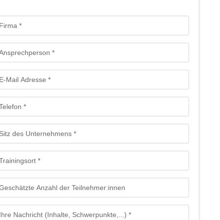
rmular: Anfrage für firmeninterne maßgeschneiderte Trainings - Mailfo
Firma
Ansprechperson
E-Mail Adresse
Telefon
Sitz des Unternehmens
Trainingsort
Geschätzte Anzahl der Teilnehmer:innen
Ihre Nachricht (Inhalte, Schwerpunkte,...)