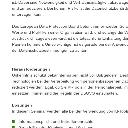
n
ist. Dabei sind Notwendigkeit und Verhältnismäßigkeit abzuwäge
s
n
und zu reduzieren. Bei hohem Risiko ist die Datenschutzbehörde
i
untersagen kann.
S
c
i
h
Das European Data Protection Board betont immer wieder: Sola
e
Werte und Praktiken einer Organisation wird, und solange die V
n
a
ausdrücklich zugewiesen wird, ist die tatsächliche Einhaltung de
i
u
Pannen kommen. Umso wichtiger ist es gerade bei der Anwendu
c
f
der Datenschutzbestimmungen zu achten.
h
„
t
A
d
Herausforderungen
l
e
Unkenntnis schützt bekanntermaßen nicht vor Bußgeldern. Des
l
m
Technologien bei der Verarbeitung von personenbezogenen Daten
e
reduziert werden. Egal, ob Sie KI-Tools in der Personalarbeit, i
D
a
einsetzen, immer sind die Regeln der DSGVO einzuhalten.
a
k
t
z
Lösungen
e
e
In diesem Seminar werden alle bei der Verwendung von KI-Tool
n
p
Informationspflicht und Betroffenenrechte
s
t
Grundsätze der Richtigkeit und Löschung