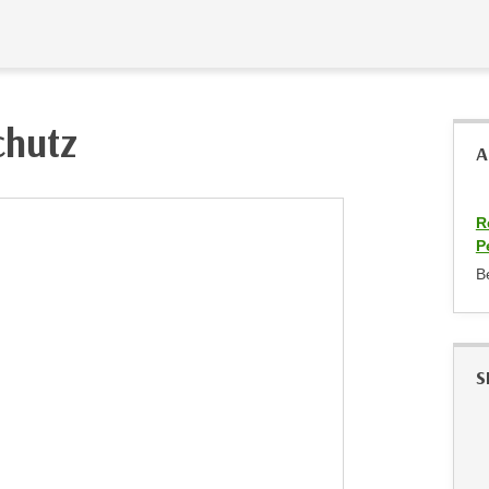
chutz
A
R
P
B
S