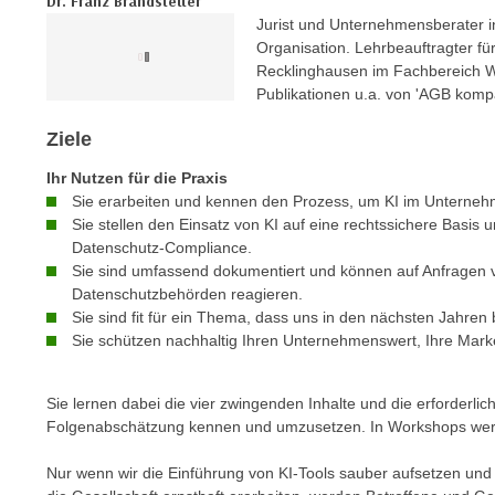
Dr. Franz Brandstetter
e
n
Jurist und Unternehmensberater 
n
d
Organisation. Lehrbeauftragter f
E
Recklinghausen im Fachbereich Wi
e
U
Publikationen u.a. von 'AGB komp
n
-
w
Ziele
U
i
S
Ihr Nutzen für die Praxis
r
A
Sie erarbeiten und kennen den Prozess, um KI im Unterneh
z
u
Sie stellen den Einsatz von KI auf eine rechtssichere Basis un
i
Datenschutz-Compliance.
n
e
Sie sind umfassend dokumentiert und können auf Anfragen 
t
l
Datenschutzbehörden reagieren.
e
o
Sie sind fit für ein Thema, dass uns in den nächsten Jahren 
r
r
Sie schützen nachhaltig Ihren Unternehmenswert, Ihre Mark
w
i
o
e
Sie lernen dabei die vier zwingenden Inhalte und die erforderl
r
n
Folgenabschätzung kennen und umzusetzen. In Workshops werde
f
t
e
i
Nur wenn wir die Einführung von KI-Tools sauber aufsetzen und 
n