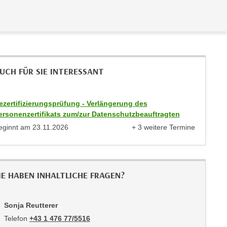
UCH FÜR SIE INTERESSANT
ezertifizierungsprüfung - Verlängerung des
ersonenzertifikats zum/zur Datenschutzbeauftragten
eginnt am
23.11.2026
+ 3 weitere Termine
anzeigen
IE HABEN INHALTLICHE FRAGEN?
Sonja Reutterer
Telefon
+43 1 476 77/5516