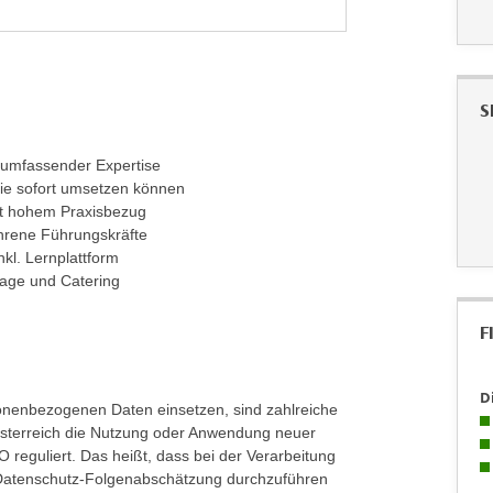
S
 umfassender Expertise
ie sofort umsetzen können
it hohem Praxisbezug
hrene Führungskräfte
kl. Lernplattform
rage und Catering
F
D
onenbezogenen Daten einsetzen, sind zahlreiche
Österreich die Nutzung oder Anwendung neuer
reguliert. Das heißt, dass bei der Verarbeitung
Datenschutz-Folgenabschätzung durchzuführen