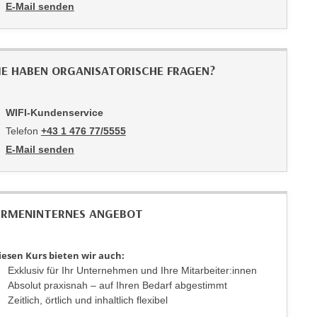
E-Mail senden
an Sonja Reutterer: mailto:5516-pmv@wifiwien.at
IE HABEN ORGANISATORISCHE FRAGEN?
WIFI-Kundenservice
Telefon
+43 1 476 77/5555
E-Mail senden
an WIFI-Kundenservice: https://www.wifiwien.at/artikel/2508-all
IRMENINTERNES ANGEBOT
iesen Kurs bieten wir auch:
Exklusiv für Ihr Unternehmen und Ihre Mitarbeiter:innen
Absolut praxisnah – auf Ihren Bedarf abgestimmt
Zeitlich, örtlich und inhaltlich flexibel