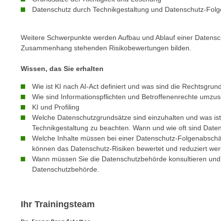
c
i
Datenschutz durch Technikgestaltung und Datenschutz-Fol
h
e
u
r
t
Weitere Schwerpunkte werden Aufbau und Ablauf einer Datensc
e
Zusammenhang stehenden Risikobewertungen bilden.
z
n
a
“
Wissen, das Sie erhalten
b
k
k
Wie ist KI nach AI-Act definiert und was sind die Rechtsgrun
l
o
Wie sind Informationspflichten und Betroffenenrechte umzus
i
KI und Profiling
m
c
Welche Datenschutzgrundsätze sind einzuhalten und was i
m
k
Technikgestaltung zu beachten. Wann und wie oft sind Date
e
e
Welche Inhalte müssen bei einer Datenschutz-Folgenabschä
n
n
können das Datenschutz-Risiken bewertet und reduziert we
z
Wann müssen Sie die Datenschutzbehörde konsultieren und 
,
w
Datenschutzbehörde.
v
i
e
s
r
c
Ihr Trainingsteam
w
h
e