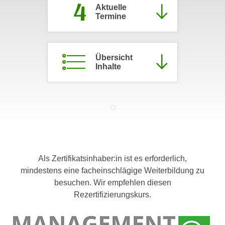
4
Aktuelle
c
i
Termine
h
m
t
m
e
u
n
Übersicht
n
Inhalte
S
g
i
v
e
e
,
r
d
w
a
e
s
n
s
d
Als Zertifikatsinhaber:in ist es erforderlich,
w
e
mindestens eine facheinschlägige Weiterbildung zu
i
n
besuchen. Wir empfehlen diesen
r
w
Rezertifizierungskurs.
a
i
u
r
c