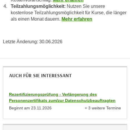
u
Teilzahlungsmöglichkeit:
Nutzen Sie unsere
e
b
kostenlose Teilzahlungsmöglichkeit für Kurse, die länger
n
i
als einen Monat dauern.
Mehr erfahren
i
e
n
t
d
e
e
Letzte Änderung:
30.06.2026
n
n
,
U
w
S
e
A
r
AUCH FÜR SIE INTERESSANT
,
d
b
e
e
n
Rezertifizierungsprüfung - Verlängerung des
i
w
Personenzertifikats zum/zur Datenschutzbeauftragten
w
e
Beginnt am
23.11.2026
+ 3 weitere Termine
e
i
anzeigen
l
t
c
e