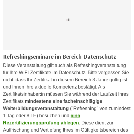
n
b
p
e
e
r
r
h
s
i
o
n
n
a
e
u
Refreshingseminare im Bereich Datenschutz
n
s
Diese Veranstaltung gilt auch als Refreshingveranstaltung
b
e
für Ihre WIFI-Zertifikate im Datenschutz. Bitte vergessen Sie
e
i
nicht, dass Ihr Zertifikat in diesem Bereich 3 Jahre gültig ist
z
n
und Ihnen Ihre aktuelle Kompetenz bestätigt. Als
o
e
Zertifikatsinhaber:in müssen Sie während der Laufzeit Ihres
g
a
Zertifikats
mindestens eine facheinschlägige
e
n
Weiterbildungsveranstaltung
("Refreshing" von zumindest
n
g
1 Tag oder 8 LE) besuchen und
eine
e
e
Rezertifizierungsprüfung ablegen
. Diese dient zur
n
n
Auffrischung und Vertiefung Ihres im Gültigkeitsbereich des
D
e