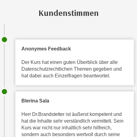
e
n
Kundenstimmen
m
g
E
z
U
w
-
e
D
c
a
Anonymes Feedback
k
t
e
Der Kurs hat einen guten Überblick über alle
e
u
Datenschutzrechtlichen Themen gegeben und
n
n
hat dabei auch Einzelfragen beantwortet.
s
d
c
O
h
p
u
Blerina Sala
t
t
i
Herr Dr.Brandstetter ist äußerst kompetent und
z
m
hat die Inhalte sehr verständlich vermittelt. Sein
r
i
Kurs war nicht nur inhaltlich sehr hilfreich,
e
e
sondern auch besonders wertvoll durch seine
c