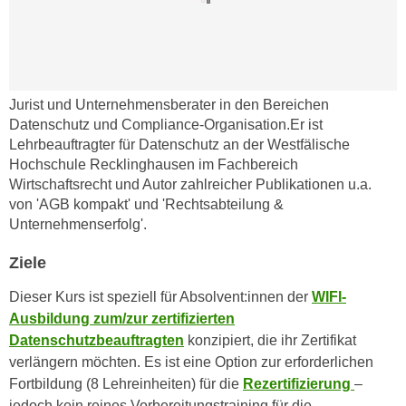
n
e
,
l
g
e
e
v
l
Jurist und Unternehmensberater in den Bereichen
a
a
Datenschutz und Compliance-Organisation.Er ist
n
n
Lehrbeauftragter für Datenschutz an der Westfälische
t
Hochschule Recklinghausen im Fachbereich
g
e
Wirtschaftsrecht und Autor zahlreicher Publikationen u.a.
e
I
von 'AGB kompakt' und 'Rechtsabteilung &
n
n
Unternehmenserfolg'.
I
h
h
a
Ziele
r
l
e
Dieser Kurs ist speziell für Absolvent:innen der
WIFI-
t
d
Ausbildung zum/zur zertifizierten
e
u
Datenschutzbeauftragten
konzipiert, die ihr Zertifikat
a
r
verlängern möchten. Es ist eine Option zur erforderlichen
n
c
Fortbildung (8 Lehreinheiten) für die
Rezertifizierung
–
z
h
jedoch kein reines Vorbereitungstraining für die