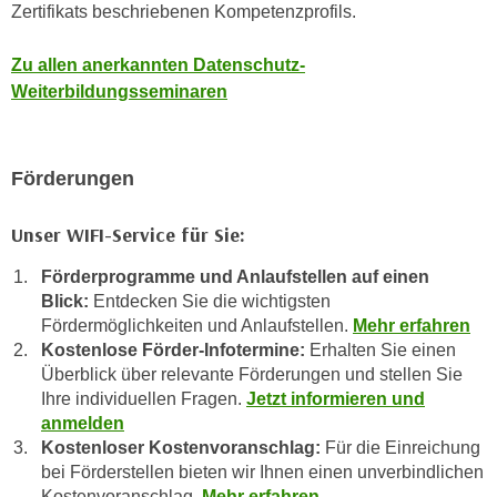
Zertifikats beschriebenen Kompetenzprofils.
a
h
t
m
Zu allen anerkannten Datenschutz-
e
e
Weiterbildungsseminaren
n
O
a
n
u
l
c
Förderungen
i
h
n
a
Unser WIFI-Service für Sie:
e
n
-
Förderprogramme und Anlaufstellen auf einen
U
J
Blick:
Entdecken Sie die wichtigsten
n
o
Fördermöglichkeiten und Anlaufstellen.
Mehr erfahren
t
u
Kostenlose Förder-Infotermine:
Erhalten Sie einen
e
r
Überblick über relevante Förderungen und stellen Sie
r
n
Ihre individuellen Fragen.
Jetzt informieren und
n
anmelden
e
e
Kostenloser Kostenvoranschlag:
Für die Einreichung
y
h
bei Förderstellen bieten wir Ihnen einen unverbindlichen
z
m
Kostenvoranschlag.
Mehr erfahren