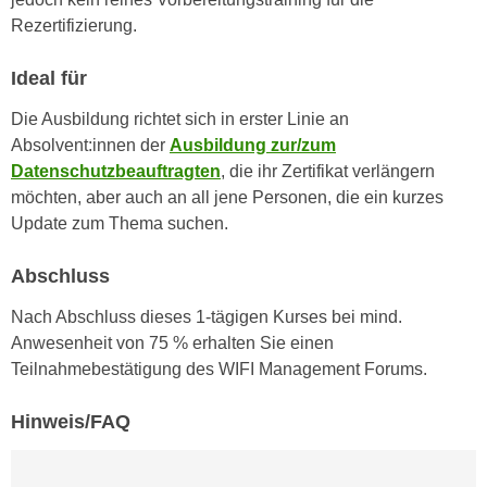
u
d
Rezertifizierung.
z
i
e
e
Ideal für
i
C
g
Die Ausbildung richtet sich in erster Linie an
o
e
Absolvent:innen der
Ausbildung zur/zum
o
n
Datenschutzbeauftragten
, die ihr Zertifikat verlängern
k
.
möchten, aber auch an all jene Personen, die ein kurzes
i
U
Update zum Thema suchen.
e
m
s
I
Abschluss
e
h
r
Nach Abschluss dieses 1-tägigen Kurses bei mind.
n
h
Anwesenheit von 75 % erhalten Sie einen
e
o
Teilnahmebestätigung des WIFI Management Forums.
n
b
d
e
Hinweis/FAQ
a
n
r
e
ü