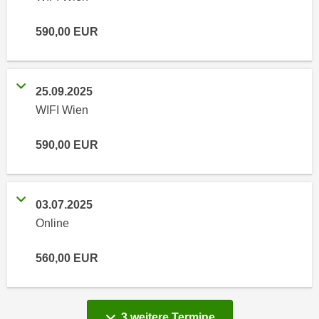
n
i
S
590,00
EUR
c
i
h
e
n
a
i
u
25.09.2025
c
f
WIFI Wien
h
„
t
A
590,00
EUR
d
l
e
l
m
e
D
03.07.2025
a
a
Online
k
t
z
e
560,00
EUR
e
n
p
s
t
c
i
vergange
3 weitere
Termine