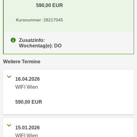
e
590,00
EUR
e
n
n
e
Kursnummer: 28217045
o
i
t
n
w
Zusatzinfo:
s
e
Wochentag(e): DO
e
n
t
d
vergangene
Weitere
Termine
z
i
e
g
n
16.04.2026
s
,
WIFI Wien
i
w
n
e
590,00
EUR
d
l
.
c
W
h
e
15.01.2026
e
n
WIFI Wien
s