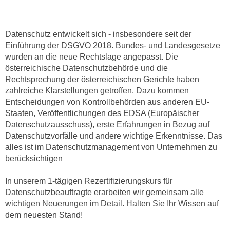
r
a
t
b
e
Datenschutz entwickelt sich - insbesondere seit der
e
C
Einführung der DSGVO 2018. Bundes- und Landesgesetze
n
o
wurden an die neue Rechtslage angepasst. Die
.
o
österreichische Datenschutzbehörde und die
W
k
Rechtsprechung der österreichischen Gerichte haben
e
i
zahlreiche Klarstellungen getroffen. Dazu kommen
n
Entscheidungen von Kontrollbehörden aus anderen EU-
e
n
Staaten, Veröffentlichungen des EDSA (Europäischer
s
S
Datenschutzausschuss), erste Erfahrungen in Bezug auf
z
i
Datenschutzvorfälle und andere wichtige Erkenntnisse. Das
u
alles ist im Datenschutzmanagement von Unternehmen zu
e
A
berücksichtigen
d
n
e
a
In unserem 1-tägigen Rezertifizierungskurs für
r
l
Datenschutzbeauftragte erarbeiten wir gemeinsam alle
C
y
wichtigen Neuerungen im Detail. Halten Sie Ihr Wissen auf
o
s
dem neuesten Stand!
o
e