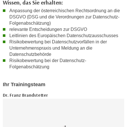
Wissen, das Sie erhalten:
k
z
i
Anpassung der österreichischen Rechtsordnung an die
w
e
DSGVO (DSG und die Verordnungen zur Datenschutz-
e
-
Folgenabschätzung)
c
S
relevante Entscheidungen zur DSGVO
k
Leitlinien des Europäischen Datenschutzausschusses
e
e
Risikobewertung bei Datenschutzvorfällen in der
t
n
Unternehmenspraxis und Meldung an die
z
u
Datenschutzbehörde
u
n
Risikobewertung bei der Datenschutz-
n
d
Folgenabschätzung
g
u
z
m
u
Ihr Trainingsteam
f
s
ü
Dr. Franz Brandstetter
t
r
i
S
m
i
m
e
e
r