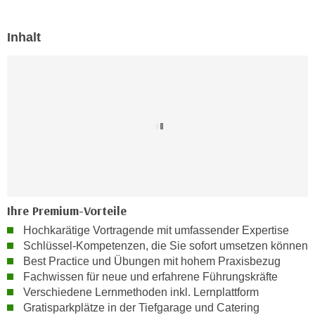
n
d
E
e
Inhalt
U
n
-
w
U
i
S
r
A
z
u
i
n
e
t
l
e
o
r
r
Ihre Premium-Vorteile
w
i
o
Hochkarätige Vortragende mit umfassender Expertise
e
Schlüssel-Kompetenzen, die Sie sofort umsetzen können
r
n
Best Practice und Übungen mit hohem Praxisbezug
f
t
Fachwissen für neue und erfahrene Führungskräfte
e
i
Verschiedene Lernmethoden inkl. Lernplattform
n
e
Gratisparkplätze in der Tiefgarage und Catering
h