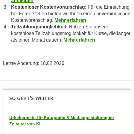
anmelden
h
r
Kostenloser Kostenvoranschlag:
Für die Einreichung
e
e
bei Förderstellen bieten wir Ihnen einen unverbindlichen
n
C
Kostenvoranschlag.
Mehr erfahren
I
o
Teilzahlungsmöglichkeit:
Nutzen Sie unsere
h
o
kostenlose Teilzahlungsmöglichkeit für Kurse, die länger
r
als einen Monat dauern.
Mehr erfahren
k
e
i
D
e
a
s
Letzte Änderung:
18.02.2026
t
f
e
ü
n
r
k
M
e
SO GEHT'S WEITER
a
i
r
n
k
e
Urheberrecht für Fotografie & Mediengestaltung im
e
Zeitalter von KI
m
t
d
i