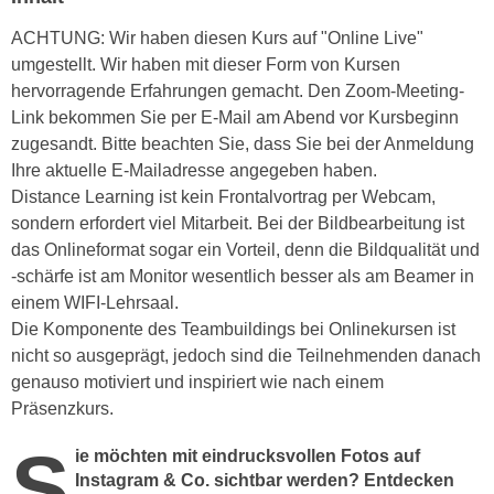
n
i
S
ACHTUNG: Wir haben diesen Kurs auf "Online Live"
c
i
umgestellt. Wir haben mit dieser Form von Kursen
h
e
hervorragende Erfahrungen gemacht. Den Zoom-Meeting-
n
a
Link bekommen Sie per E-Mail am Abend vor Kursbeginn
i
u
zugesandt. Bitte beachten Sie, dass Sie bei der Anmeldung
c
f
Ihre aktuelle E-Mailadresse angegeben haben.
h
„
Distance Learning ist kein Frontalvortrag per Webcam,
t
A
sondern erfordert viel Mitarbeit. Bei der Bildbearbeitung ist
d
l
das Onlineformat sogar ein Vorteil, denn die Bildqualität und
e
l
-schärfe ist am Monitor wesentlich besser als am Beamer in
m
e
einem WIFI-Lehrsaal.
D
a
Die Komponente des Teambuildings bei Onlinekursen ist
a
k
nicht so ausgeprägt, jedoch sind die Teilnehmenden danach
t
z
genauso motiviert und inspiriert wie nach einem
e
e
Präsenzkurs.
n
p
S
s
ie möchten mit eindrucksvollen Fotos auf
t
c
Instagram & Co. sichtbar werden? Entdecken
i