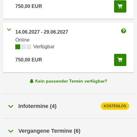
i
e
In de
750,00
EUR
k
F
a
u
n
n
i
14.06.2027
-
29.06.2027
k
Weitere
s
Online
t
c
Kursverfügbarkeit:
Verfügbar
i
h
o
In de
750,00
EUR
e
n
n
d
U
e
Kein passender Termin verfügbar?
n
r
t
W
e
e
r
Infotermine
(
4
)
KOSTENLOS
b
n
s
e
e
h
i
Vergangene Termine
(
6
)
m
t