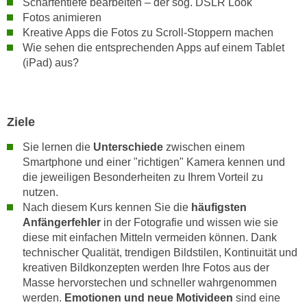
Schärfentiefe bearbeiten – der sog. DSLR Look
k
z
Fotos animieren
i
w
Kreative Apps die Fotos zu Scroll-Stoppern machen
e
e
Wie sehen die entsprechenden Apps auf einem Tablet
-
c
(iPad) aus?
S
k
e
e
t
n
z
Ziele
u
u
n
Sie lernen die
Unterschiede
zwischen einem
n
d
Smartphone und einer "richtigen" Kamera kennen und
g
u
die jeweiligen Besonderheiten zu Ihrem Vorteil zu
z
m
nutzen.
u
Nach diesem Kurs kennen Sie die
häufigsten
f
s
Anfängerfehler
in der Fotografie und wissen wie sie
ü
t
diese mit einfachen Mitteln vermeiden können. Dank
r
i
technischer Qualität, trendigen Bildstilen, Kontinuität und
S
kreativen Bildkonzepten werden Ihre Fotos aus der
m
i
Masse hervorstechen und schneller wahrgenommen
m
e
werden.
Emotionen und neue Motivideen
sind eine
e
r