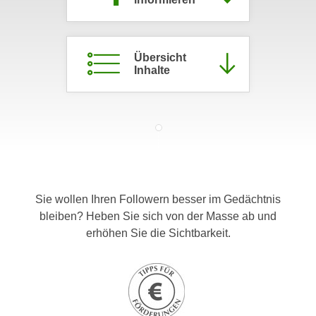
c
i
h
m
t
m
Übersicht
e
u
Inhalte
n
n
S
g
i
v
e
e
,
r
d
w
a
e
s
Sie wollen Ihren Followern besser im Gedächtnis
n
s
bleiben? Heben Sie sich von der Masse ab und
d
w
erhöhen Sie die Sichtbarkeit.
e
i
n
r
w
a
i
u
r
c