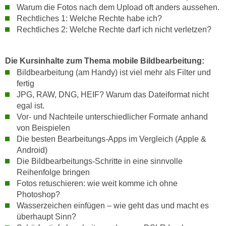
r
Warum die Fotos nach dem Upload oft anders aussehen.
a
t
Rechtliches 1: Welche Rechte habe ich?
b
e
Rechtliches 2: Welche Rechte darf ich nicht verletzen?
e
C
n
o
.
Die Kursinhalte zum Thema mobile Bildbearbeitung:
o
W
Bildbearbeitung (am Handy) ist viel mehr als Filter und
k
fertig
e
i
JPG, RAW, DNG, HEIF? Warum das Dateiformat nicht
n
e
egal ist.
n
s
Vor- und Nachteile unterschiedlicher Formate anhand
S
z
von Beispielen
i
u
Die besten Bearbeitungs-Apps im Vergleich (Apple &
e
A
Android)
d
n
Die Bildbearbeitungs-Schritte in eine sinnvolle
e
Reihenfolge bringen
a
r
Fotos retuschieren: wie weit komme ich ohne
l
C
Photoshop?
y
o
Wasserzeichen einfügen – wie geht das und macht es
s
überhaupt Sinn?
o
e