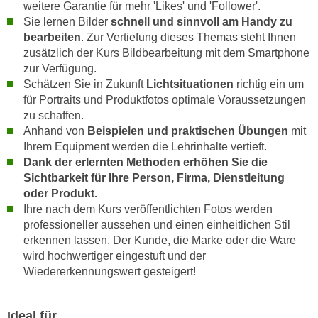
weitere Garantie für mehr 'Likes' und 'Follower'.
n
e
Sie lernen Bilder
schnell und sinnvoll am Handy zu
,
l
bearbeiten
. Zur Vertiefung dieses Themas steht Ihnen
g
e
zusätzlich der Kurs Bildbearbeitung mit dem Smartphone
e
v
zur Verfügung.
l
Schätzen Sie in Zukunft
Lichtsituationen
richtig ein um
a
a
für Portraits und Produktfotos optimale Voraussetzungen
n
n
zu schaffen.
t
g
Anhand von
Beispielen und praktischen Übungen
mit
e
Ihrem Equipment werden die Lehrinhalte vertieft.
e
I
Dank der erlernten Methoden erhöhen Sie die
n
n
Sichtbarkeit für Ihre Person, Firma, Dienstleitung
I
h
oder Produkt.
h
a
Ihre nach dem Kurs veröffentlichten Fotos werden
r
l
professioneller aussehen und einen einheitlichen Stil
e
t
erkennen lassen. Der Kunde, die Marke oder die Ware
d
e
wird hochwertiger eingestuft und der
u
Wiedererkennungswert gesteigert!
a
r
n
c
z
Ideal für
h