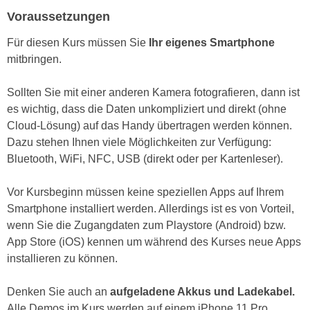
n
b
Voraussetzungen
p
e
e
Für diesen Kurs müssen Sie
Ihr eigenes Smartphone
r
r
mitbringen.
h
s
i
o
Sollten Sie mit einer anderen Kamera fotografieren, dann ist
n
n
es wichtig, dass die Daten unkompliziert und direkt (ohne
a
e
Cloud-Lösung) auf das Handy übertragen werden können.
u
n
Dazu stehen Ihnen viele Möglichkeiten zur Verfügung:
s
b
Bluetooth, WiFi, NFC, USB (direkt oder per Kartenleser).
e
e
i
z
Vor Kursbeginn müssen keine speziellen Apps auf Ihrem
n
o
Smartphone installiert werden. Allerdings ist es von Vorteil,
e
g
wenn Sie die Zugangdaten zum Playstore (Android) bzw.
a
e
App Store (iOS) kennen um während des Kurses neue Apps
n
n
installieren zu können.
g
e
e
n
Denken Sie auch an
aufgeladene Akkus und Ladekabel.
n
D
Alle Demos im Kurs werden auf einem iPhone 11 Pro
e