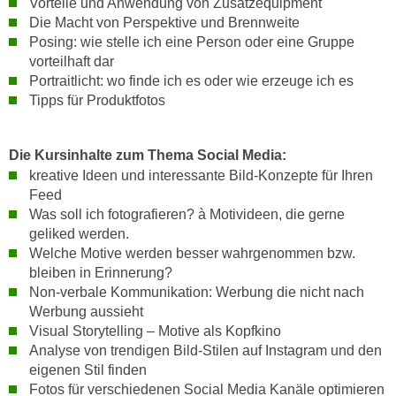
Vorteile und Anwendung von Zusatzequipment
n
d
Die Macht von Perspektive und Brennweite
E
e
Posing: wie stelle ich eine Person oder eine Gruppe
U
vorteilhaft dar
n
-
Portraitlicht: wo finde ich es oder wie erzeuge ich es
w
U
Tipps für Produktfotos
i
S
r
A
z
Die Kursinhalte zum Thema Social Media:
u
i
kreative Ideen und interessante Bild-Konzepte für Ihren
n
e
Feed
t
l
Was soll ich fotografieren? à Motivideen, die gerne
e
o
geliked werden.
r
Welche Motive werden besser wahrgenommen bzw.
r
w
bleiben in Erinnerung?
i
o
Non-verbale Kommunikation: Werbung die nicht nach
e
r
Werbung aussieht
n
Visual Storytelling – Motive als Kopfkino
f
t
Analyse von trendigen Bild-Stilen auf Instagram und den
e
i
eigenen Stil finden
n
e
Fotos für verschiedenen Social Media Kanäle optimieren
h