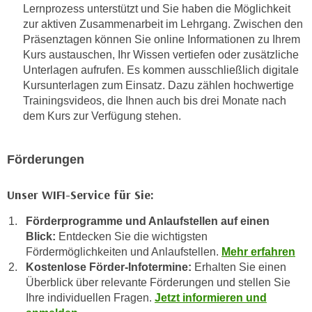
u
Lernprozess unterstützt und Sie haben die Möglichkeit
e
b
zur aktiven Zusammenarbeit im Lehrgang. Zwischen den
n
i
Präsenztagen können Sie online Informationen zu Ihrem
i
Kurs austauschen, Ihr Wissen vertiefen oder zusätzliche
e
n
Unterlagen aufrufen. Es kommen ausschließlich digitale
t
d
Kursunterlagen zum Einsatz. Dazu zählen hochwertige
e
e
Trainingsvideos, die Ihnen auch bis drei Monate nach
n
dem Kurs zur Verfügung stehen.
n
,
U
w
S
e
Förderungen
A
r
,
d
Unser WIFI-Service für Sie:
b
e
e
Förderprogramme und Anlaufstellen auf einen
n
i
Blick:
Entdecken Sie die wichtigsten
w
w
Fördermöglichkeiten und Anlaufstellen.
Mehr erfahren
e
e
Kostenlose Förder-Infotermine:
Erhalten Sie einen
i
Überblick über relevante Förderungen und stellen Sie
l
t
Ihre individuellen Fragen.
Jetzt informieren und
c
e