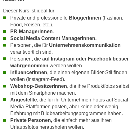
u
d
z
Dieser Kurs ist ideal für:
i
e
Private und professionelle
BloggerInnen
(Fashion,
e
i
Food, Reisen, etc.).
C
PR-ManagerInnen.
g
o
Social Media Content ManagerInnen.
e
o
Personen, die für
Unternehmenskommunikation
n
k
verantwortlich sind.
.
Personen, die
auf Instagram oder Facebook besser
i
U
wahrgenommen
werden wollen.
e
m
InfluencerInnen
, die einen eigenen Bilder-Stil finden
s
I
wollen (Instagram-Feed).
e
h
Webshop-BesitzerInnen
, die ihre Produktfotos selbst
r
n
mit dem Smartphone machen.
h
e
Angestellte
, die für ihr Unternehmen Fotos auf Social
o
n
Media-Plattformen posten, aber keine oder wenig
b
Erfahrung mit Bildbearbeitungsprogrammen haben.
d
e
Private Personen,
die einfach mehr aus ihren
a
n
Urlaubsfotos herausholen wollen.
r
e
ü