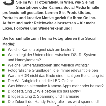
h
Sie im WIFI Fotografiekurs Wien, wie Sie mit
e
u
Smartphone oder Kamera Social Media Inhalte
r
professionell gestalten. Lernen Sie, Produktfotos,
t
e
Portraits und kreative Motive gezielt für Ihren Online-
z
n
Auftritt und mehr Reichweite einzusetzen – für mehr
a
“
Likes, Follower und Wiedererkennung!
b
k
k
l
Die Kursinhalte zum Thema Fotografieren (für Social
o
i
Media):
m
c
Welche Kamera eignet sich am besten?
m
k
Worin liegt der Unterschied zwischen DSLR, System-
e
und Handykamera?
e
n
Welche Kamerafunktionen sind wirklich wichtig?
n
z
Fotografische Grundlagen, die immer relevant bleiben
,
w
Warum HDR nicht das Ende einer richtigen Belichtung ist
v
Der Weißabgleich und die LED-Gefahr
i
e
Was können alternative Kamera-Apps mehr oder besser?
s
r
Bildgestaltung 1: Wie betone ich das Motiv?
c
w
Bildgestaltung 2: Spannung und Harmonie
h
e
Die Zukunft der Handy-Fotografie – es wird spannend!
e
n