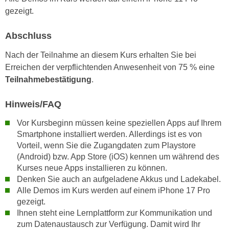
a
gezeigt.
h
t
m
e
Abschluss
e
n
O
Nach der Teilnahme an diesem Kurs erhalten Sie bei
a
n
Erreichen der verpflichtenden Anwesenheit von 75 % eine
u
l
Teilnahmebestätigung
.
c
i
h
n
Hinweis/FAQ
a
e
n
-
Vor Kursbeginn müssen keine speziellen Apps auf Ihrem
U
Smartphone installiert werden. Allerdings ist es von
J
n
Vorteil, wenn Sie die Zugangdaten zum Playstore
o
t
(Android) bzw. App Store (iOS) kennen um während des
u
e
Kurses neue Apps installieren zu können.
r
Denken Sie auch an aufgeladene Akkus und Ladekabel.
r
n
Alle Demos im Kurs werden auf einem iPhone 17 Pro
n
e
gezeigt.
e
y
Ihnen steht eine Lernplattform zur Kommunikation und
h
z
zum Datenaustausch zur Verfügung. Damit wird Ihr
m