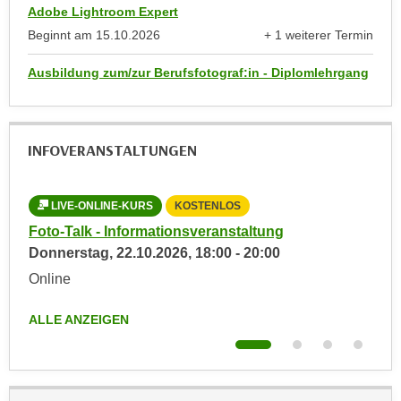
Adobe Lightroom Expert
e
n
m
Beginnt am
15.10.2026
+ 1 weiterer Termin
g
anzeigen
E
z
Ausbildung zum/zur Berufsfotograf:in - Diplomlehrgang
U
w
-
e
D
c
a
INFOVERANSTALTUNGEN
k
t
e
e
u
n
LIVE-ONLINE-KURS
KOSTENLOS
L
n
s
e -
Foto-Talk - Informationsveranstaltung
Aus
d
c
Donnerstag,
22.10.2026
,
18:00
-
20:00
Inf
O
h
Mon
p
Online
u
t
Onl
t
ALLE ANZEIGEN
i
z
ALL
m
r
i
e
e
c