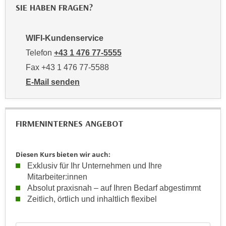
r
SIE HABEN FRAGEN?
h
u
t
n
a
WIFI-Kundenservice
g
n
s
Telefon
+43 1 476 77-5555
g
z
Fax +43 1 476 77-5588
e
w
E-Mail senden
m
e
an WIFI-Kundenservice: https://www.wifiwien.at/artik
e
c
s
k
s
FIRMENINTERNES ANGEBOT
e
e
g
n
e
Diesen Kurs bieten wir auch:
e
s
Exklusiv für Ihr Unternehmen und Ihre
n
e
Mitarbeiter:innen
S
t
Absolut praxisnah – auf Ihren Bedarf abgestimmt
c
z
Zeitlich, örtlich und inhaltlich flexibel
h
t
u
.