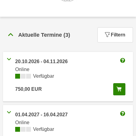
n
h
u
C
r
o
C
o
o
Aktuelle Termine
(
3
)
Filtern
k
o
i
k
e
i
s
e
20.10.2026
-
04.11.2026
v
Weitere
s
Online
o
,
Kursverfügbarkeit:
Verfügbar
n
d
U
In de
750,00
EUR
i
S
e
-
f
a
ü
01.04.2027
-
16.04.2027
m
r
Weitere
Online
e
d
Kursverfügbarkeit:
Verfügbar
r
i