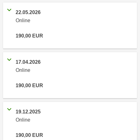
e
e
n
22.05.2026
n
e
Online
o
i
t
n
190,00
EUR
w
s
e
e
n
t
d
17.04.2026
z
i
Online
e
g
n
s
190,00
EUR
,
i
w
n
e
d
l
19.12.2025
.
c
W
Online
h
e
e
n
190,00
EUR
s