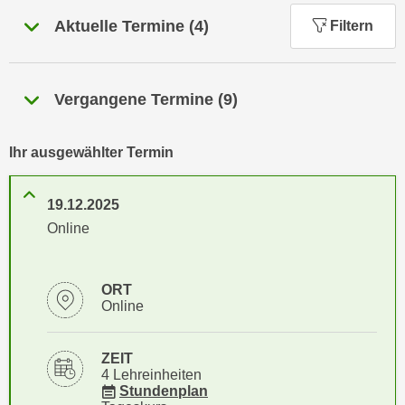
n
h
Aktuelle Termine
(
4
)
Filtern
u
C
r
o
C
o
o
Vergangene Termine
(
9
)
k
o
i
k
e
Ihr ausgewählter Termin
i
s
e
v
s
19.12.2025
o
,
Online
n
d
U
i
S
e
ORT
-
Online
f
a
ü
m
r
ZEIT
e
4 Lehreinheiten
d
r
für Veranstaltung 28444055
Stundenplan
i