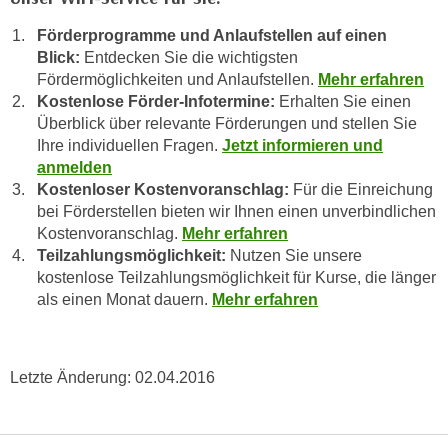
h
e
u
Förderprogramme und Anlaufstellen auf einen
r
t
Blick:
Entdecken Sie die wichtigsten
e
z
Fördermöglichkeiten und Anlaufstellen.
Mehr erfahren
n
Kostenlose Förder-Infotermine:
Erhalten Sie einen
a
“
Überblick über relevante Förderungen und stellen Sie
b
k
Ihre individuellen Fragen.
Jetzt informieren und
k
l
anmelden
o
i
Kostenloser Kostenvoranschlag:
Für die Einreichung
m
c
bei Förderstellen bieten wir Ihnen einen unverbindlichen
m
k
Kostenvoranschlag.
Mehr erfahren
e
e
Teilzahlungsmöglichkeit:
Nutzen Sie unsere
n
kostenlose Teilzahlungsmöglichkeit für Kurse, die länger
n
z
als einen Monat dauern.
Mehr erfahren
,
w
v
i
e
s
r
Letzte Änderung:
02.04.2016
c
w
h
e
e
n