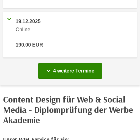
n
i
S
c
i
19.12.2025
h
e
Online
n
a
i
u
c
190,00
EUR
f
h
„
t
A
d
l
vergange
4 weitere
Termine
e
l
m
e
D
a
Content Design für Web & Social
a
k
t
z
Media - Diplomprüfung der Werbe
e
e
Akademie
n
p
s
t
c
i
Unser WIFI-Service für Sie: