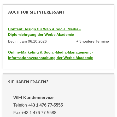
n
d
E
AUCH FÜR SIE INTERESSANT
e
U
n
-
w
U
Content Design für Web & Social Media -
i
Diplomlehrgang der Werbe Akademie
S
r
Beginnt am
06.10.2026
+ 3 weitere Termine
A
z
anzeigen
u
i
Online-Marketing & Social-Media-Management -
n
e
Informationsveranstaltung der Werbe Akademie
t
l
e
o
r
r
w
SIE HABEN FRAGEN?
i
o
e
r
n
WIFI-Kundenservice
f
t
e
Telefon
+43 1 476 77-5555
i
n
e
Fax +43 1 476 77-5588
h