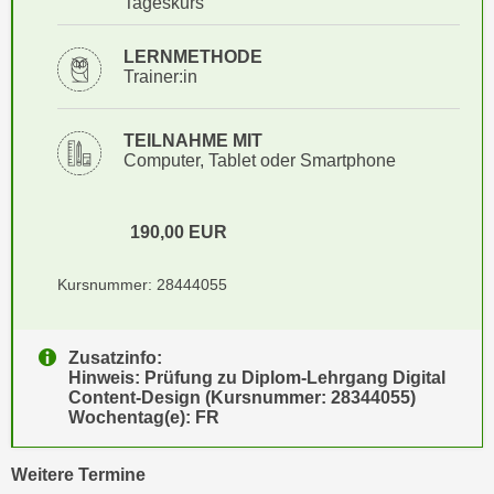
Tageskurs
i
e
k
F
LERNMETHODE
a
u
Trainer:in
n
n
i
k
s
TEILNAHME MIT
t
Computer, Tablet oder Smartphone
c
i
h
o
e
n
190,00
EUR
n
d
U
e
Kursnummer: 28444055
n
r
t
W
e
Zusatzinfo:
e
Hinweis: Prüfung zu Diplom-Lehrgang Digital
r
b
Content-Design (Kursnummer: 28344055)
n
s
Wochentag(e): FR
e
e
h
i
vergangene
Weitere
Termine
m
t