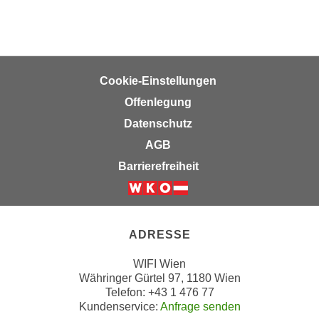
k
z
i
w
e
e
-
c
S
k
Cookie-Einstellungen
e
e
Offenlegung
t
n
Datenschutz
z
u
u
AGB
n
n
d
Barrierefreiheit
g
u
z
m
Weiter zur Website der Wirts
u
f
s
ü
ADRESSE
t
r
i
WIFI Wien
S
Währinger Gürtel 97, 1180 Wien
m
i
Telefon: +43 1 476 77
m
e
Kundenservice:
Anfrage senden
e
r