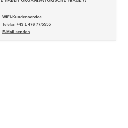
IE HABEN ORGANISATORISCHE FRAGEN?
WIFI-Kundenservice
Telefon
+43 1 476 77/5555
E-Mail senden
an WIFI-Kundenservice: https://www.wifiwien.at/artikel/2508-all