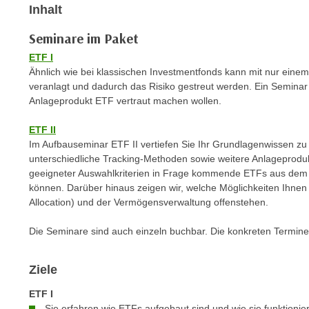
n
Inhalt
s
n
i
S
Seminare im Paket
c
i
ETF I
h
e
Ähnlich wie bei klassischen Investmentfonds kann mit nur ein
n
a
veranlagt und dadurch das Risiko gestreut werden. Ein Seminar f
i
Anlageprodukt ETF vertraut machen wollen.
u
c
f
h
ETF II
„
Im Aufbauseminar ETF II vertiefen Sie Ihr Grundlagenwissen z
t
A
unterschiedliche Tracking-Methoden sowie weitere Anlageprodu
d
l
geeigneter Auswahlkriterien in Frage kommende ETFs aus dem 
e
l
können. Darüber hinaus zeigen wir, welche Möglichkeiten Ihne
m
e
Allocation) und der Vermögensverwaltung offenstehen.
D
a
a
Die Seminare sind auch einzeln buchbar. Die konkreten Termine
k
t
z
e
e
Ziele
n
p
ETF I
s
t
Sie erfahren wie ETFs aufgebaut sind und wie sie funktionie