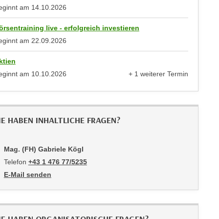
eginnt am
14.10.2026
örsentraining live - erfolgreich investieren
eginnt am
22.09.2026
ktien
eginnt am
10.10.2026
+ 1 weiterer Termin
anzeigen
IE HABEN INHALTLICHE FRAGEN?
Mag. (FH) Gabriele Kögl
Telefon
+43 1 476 77/5235
E-Mail senden
an Mag. (FH) Gabriele Kögl: mailto:5235-pmv@wifiwien.at