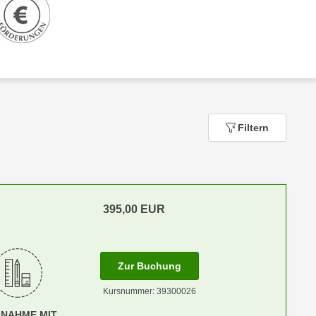
Filtern
395,00
EUR
m Anmeldestatus "Verfügbar"
für Termin: 16.09.2026 - 25
Zur Buchung
Kursnummer: 39300026
LNAHME MIT