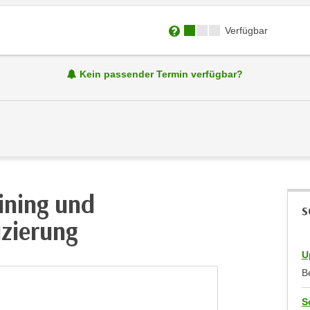
Kursverfügbarkeit:
Verfügbar
Weitere Informationen zum
Kein passender Termin verfügbar?
ining und
S
izierung
U
B
S