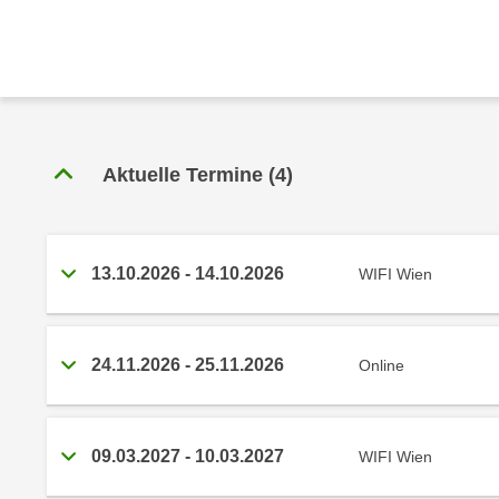
r
c
n
h
u
C
r
o
C
o
o
k
o
Aktuelle Termine
(
4
)
i
k
e
i
s
e
v
s
13.10.2026
-
14.10.2026
WIFI Wien
o
,
n
d
U
i
24.11.2026
-
25.11.2026
Online
S
e
-
f
a
ü
m
09.03.2027
-
10.03.2027
WIFI Wien
r
e
d