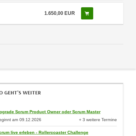
1.650,00
EUR
In den Warenkorb leg
 Anmeldestatus "Verfügbar"
O GEHT'S WEITER
pgrade Scrum Product Owner oder Scrum Master
eginnt am
09.12.2026
+ 3 weitere Termine
anzeigen
crum live erleben - Rollercoaster Challenge