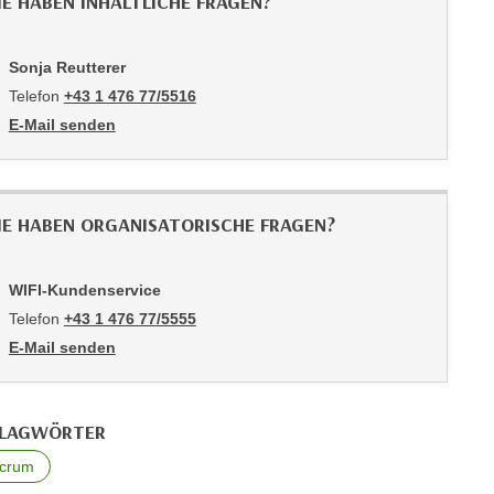
IE HABEN INHALTLICHE FRAGEN?
Sonja Reutterer
Telefon
+43 1 476 77/5516
E-Mail senden
an Sonja Reutterer: mailto:5516-pmv@wifiwien.at
IE HABEN ORGANISATORISCHE FRAGEN?
WIFI-Kundenservice
Telefon
+43 1 476 77/5555
E-Mail senden
an WIFI-Kundenservice: https://www.wifiwien.at/artikel/2508-all
LAGWÖRTER
crum