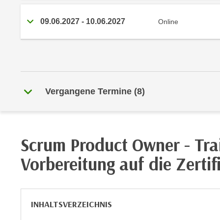
r
i
i
e
09.06.2027
-
10.06.2027
Online
k
F
a
u
n
n
i
k
s
t
c
i
Vergangene Termine
(
8
)
h
o
e
n
n
d
U
e
Scrum Product Owner - Tra
n
r
t
Vorbereitung auf die Zertif
W
e
e
r
b
n
s
e
INHALTSVERZEICHNIS
e
h
i