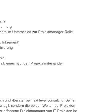
 an?
rum.org
wners im Unterschied zur Projektmanager-Rolle
g, Inkrement)
risierung
org
halb eines hybriden Projekts miteinander
 und -Berater bei next level consulting. Seine
der agil, sondern die beiden Welten bei Projekten
r erfahrene Projektmanager von IT-Projekten ist