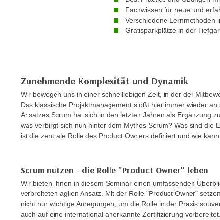
n
s
Fachwissen für neue und erfa
n
Verschiedene Lernmethoden in
i
S
Gratisparkplätze in der Tiefga
c
i
h
e
n
a
i
u
Zunehmende Komplexität und Dynamik
c
f
h
Wir bewegen uns in einer schnelllebigen Zeit, in der der Mitbewe
„
t
Das klassische Projektmanagement stößt hier immer wieder an
A
Ansatzes Scrum hat sich in den letzten Jahren als Ergänzung z
d
l
was verbirgt sich nun hinter dem Mythos Scrum? Was sind die
e
l
ist die zentrale Rolle des Product Owners definiert und wie ka
m
e
D
a
a
k
Scrum nutzen - die Rolle "Product Owner" leben
t
z
Wir bieten Ihnen in diesem Seminar einen umfassenden Überbli
e
e
verbreiteten agilen Ansatz. Mit der Rolle "Product Owner" setzen 
n
p
nicht nur wichtige Anregungen, um die Rolle in der Praxis so
s
t
auch auf eine international anerkannte Zertifizierung vorbereitet