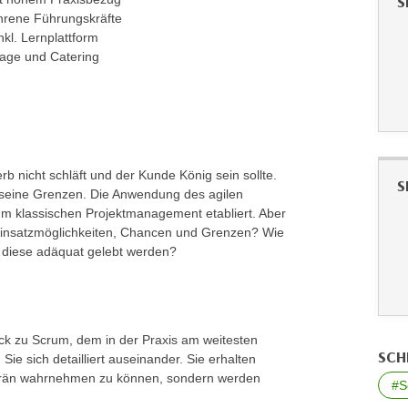
S
hrene Führungskräfte
kl. Lernplattform
rage und Catering
rb nicht schläft und der Kunde König sein sollte.
S
 seine Grenzen. Die Anwendung des agilen
um klassischen Projektmanagement etabliert. Aber
 Einsatzmöglichkeiten, Chancen und Grenzen? Wie
nn diese adäquat gelebt werden?
ck zu Scrum, dem in der Praxis am weitesten
SCH
Sie sich detailliert auseinander. Sie erhalten
uverän wahrnehmen zu können, sondern werden
#S
.