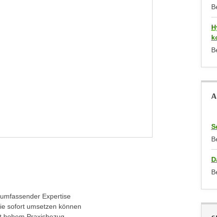
B
H
k
B
A
S
B
D
B
 umfassender Expertise
ie sofort umsetzen können
it hohem Praxisbezug