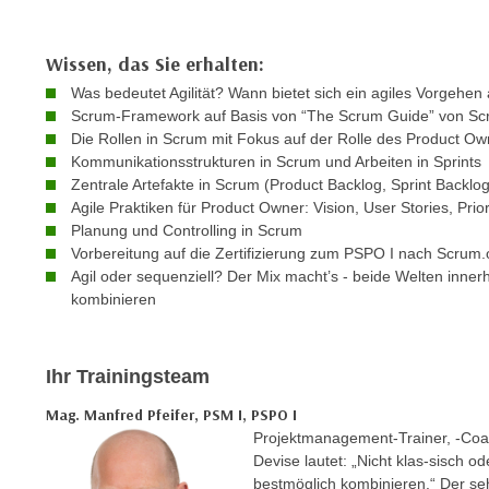
c
i
h
e
u
Wissen, das Sie erhalten:
r
t
e
Was bedeutet Agilität? Wann bietet sich ein agiles Vorgehen
z
Scrum-Framework auf Basis von “The Scrum Guide” von Sc
n
a
Die Rollen in Scrum mit Fokus auf der Rolle des Product O
“
b
Kommunikationsstrukturen in Scrum und Arbeiten in Sprints
k
Zentrale Artefakte in Scrum (Product Backlog, Sprint Backlo
k
l
Agile Praktiken für Product Owner: Vision, User Stories, Prio
o
i
Planung und Controlling in Scrum
m
c
Vorbereitung auf die Zertifizierung zum PSPO I nach Scrum.
m
k
Agil oder sequenziell? Der Mix macht’s - beide Welten inner
e
kombinieren
e
n
n
z
,
w
Ihr Trainingsteam
v
i
e
Mag. Manfred Pfeifer, PSM I, PSPO I
s
r
Projektmanagement-Trainer, -Coach
c
w
Devise lautet: „Nicht klas-sisch o
h
e
bestmöglich kombinieren.“ Der seh