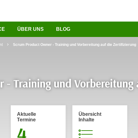
CE
ÜBER UNS
BLOG
nt
Scrum Product Owner - Training und Vorbereitung auf die Zertifizierung
- Training und Vorbereitung a
Aktuelle
Übersicht
Termine
Inhalte
4