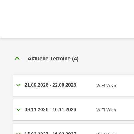
r
c
n
h
u
C
r
o
C
o
o
k
o
i
k
e
Aktuelle Termine
(
4
)
i
s
e
v
s
o
,
n
21.09.2026
-
22.09.2026
WIFI Wien
d
U
i
S
e
-
f
09.11.2026
-
10.11.2026
WIFI Wien
a
ü
m
r
e
d