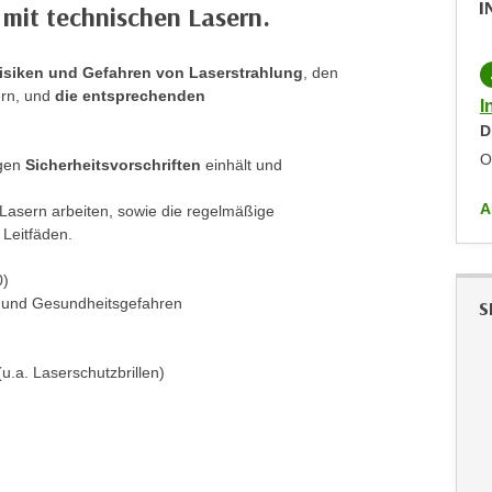
I
 mit technischen Lasern.
isiken und Gefahren von Laserstrahlung
, den
LIVE-ONLINE-KURS
KOSTENLOS
ern, und
die entsprechenden
Informationsveranstaltung - Laserschutzbeauftragte
I
Mittwoch,
20.01.2027
,
18:00
-
20:00
D
Online
O
igen
Sicherheitsvorschriften
einhält und
ALLE ANZEIGEN
A
t Lasern arbeiten, sowie die regelmäßige
 Leitfäden.
0)
it und Gesundheitsgefahren
S
.a. Laserschutzbrillen)