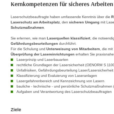
n
Kernkompetenzen für sicheres Arbeiten
s
n
i
S
Laserschutzbeauftragte haben umfassende Kenntnis über die
R
c
i
Laserschutz am Arbeitsplatz
, den
sicheren Umgang
mit Las
h
e
Schutzmaßnahmen
.
n
a
i
u
Sie erlernen, wie man
Laserquellen klassifiziert
, die notwend
c
f
Gefährdungsbeurteilungen
durchführt.
h
Für die Schulung und
Unterweisung von Mitarbeitern
, die mi
„
t
Überprüfung der Lasereinrichtungen
erhalten Sie praxisnahe
A
Laserprinzip und Laserbauarten
d
l
rechtliche Grundlagen der Lasersicherheit (OENORM S 110
e
l
Unfallrisiken, Gefährdungsbeurteilung Laser/Lasersicherhe
m
e
Klassifizierung und Evaluierung von Laseranlagen
D
a
Lasergefahrenbereich und Kennzeichnung von Lasern
a
k
bauliche - technische - und persönliche Schutzmaßnahmen (u
t
Aufgaben und Verantwortung des Laserschutzbeauftragten
z
e
e
n
p
s
Ziele
t