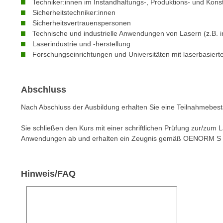
Techniker:innen im Instandhaltungs-, Produktions- und Kons
e
n
Sicherheitstechniker:innen
n
d
Sicherheitsvertrauenspersonen
E
e
Technische und industrielle Anwendungen von Lasern (z.B. i
U
Laserindustrie und -herstellung
n
-
Forschungseinrichtungen und Universitäten mit laserbasier
w
U
i
S
r
Abschluss
A
z
u
i
Nach Abschluss der Ausbildung erhalten Sie eine Teilnahmebest
n
e
t
Sie schließen den Kurs mit einer schriftlichen Prüfung zur/zum 
l
e
Anwendungen ab und erhalten ein Zeugnis gemäß OENORM S 
o
r
r
w
i
o
Hinweis/FAQ
e
r
n
f
t
e
i
n