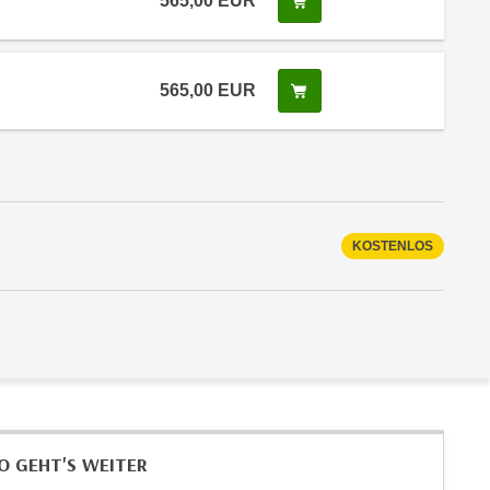
565,00
EUR
In den Warenkorb legen
 Anmeldestatus "Verfügbar"
565,00
EUR
In den Warenkorb legen
 Anmeldestatus "Verfügbar"
KOSTENLOS
O GEHT'S WEITER