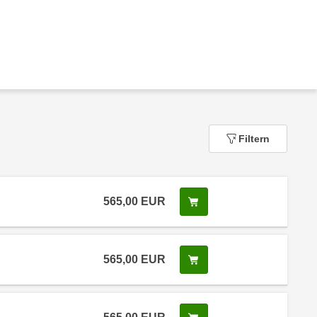
Filtern
565,00
EUR
In den Warenkorb legen
 Anmeldestatus "Verfügbar"
565,00
EUR
In den Warenkorb legen
 Anmeldestatus "Verfügbar"