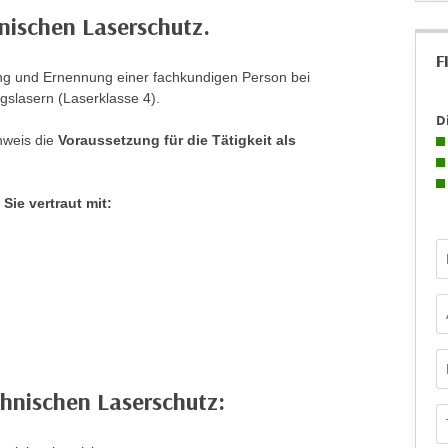
hnischen Laserschutz.
F
ng und Ernennung einer fachkundigen Person bei
gslasern (Laserklasse 4).
D
hweis die
Voraussetzung für die Tätigkeit als
ie vertraut mit:
Fo
chnischen Laserschutz: