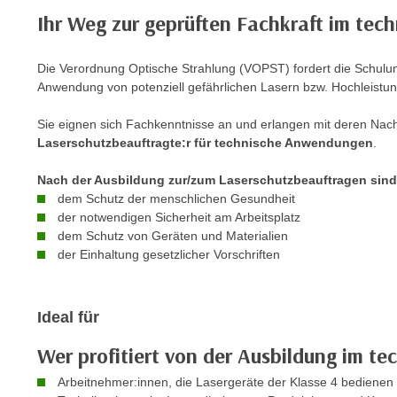
c
i
Ihr Weg zur geprüften Fachkraft im tec
h
e
u
r
t
Die Verordnung Optische Strahlung (VOPST) fordert die Schulu
e
Anwendung von potenziell gefährlichen Lasern bzw. Hochleistun
z
n
a
“
Sie eignen sich Fachkenntnisse an und erlangen mit deren Nac
b
k
Laserschutzbeauftragte:r für technische Anwendungen
.
k
l
o
i
Nach der Ausbildung zur/zum Laserschutzbeauftragen sind S
m
dem Schutz der menschlichen Gesundheit
c
m
der notwendigen Sicherheit am Arbeitsplatz
k
dem Schutz von Geräten und Materialien
e
e
der Einhaltung gesetzlicher Vorschriften
n
n
z
,
w
v
Ideal für
i
e
s
r
Wer profitiert von der Ausbildung im te
c
w
Arbeitnehmer:innen, die Lasergeräte der Klasse 4 bedienen
h
e