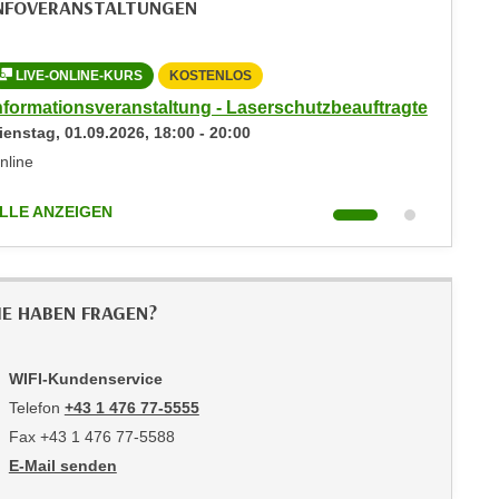
NFOVERANSTALTUNGEN
LIVE-ONLINE-KURS
KOSTENLOS
LIVE-
nformationsveranstaltung - Laserschutzbeauftragte
Informa
ienstag,
01.09.2026
,
18:00
-
20:00
Mittwoc
nline
Online
LLE ANZEIGEN
ALLE AN
IE HABEN FRAGEN?
WIFI-Kundenservice
Telefon
+43 1 476 77-5555
Fax +43 1 476 77-5588
E-Mail senden
an WIFI-Kundenservice: https://www.wifiwien.at/artikel/2508-all