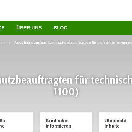
CE
ÜBER UNS
BLOG
rbe
Ausbildung zur/zum Laserschutzbeauftragten für technische Anwen
hutzbeauftragten für techni
1100)
lle
Kostenlos
Übersicht
ne
informieren
Inhalte