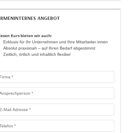
IRMENINTERNES ANGEBOT
iesen Kurs bieten wir auch:
Exklusiv für Ihr Unternehmen und Ihre Mitarbeiter:innen
Absolut praxisnah – auf Ihren Bedarf abgestimmt
Zeitlich, örtlich und inhaltlich flexibel
rmular: Anfrage für firmeninterne maßgeschneiderte Trainings - Mailfo
Firma
Ansprechperson
E-Mail Adresse
Telefon