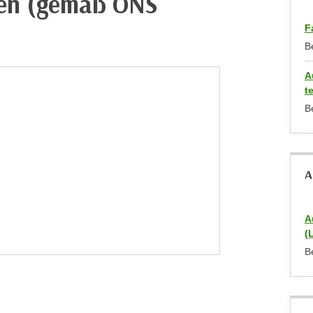
gen (gemäß ONS
F
B
A
t
B
A
A
(
B