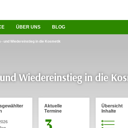
CE
ÜBER UNS
BLOG
n - und Wiedereinstieg in die Kosmetik
 und Wiedereinstieg in die Ko
usgewählter
Aktuelle
Übersicht
n
Termine
Inhalte
3
2026
ien