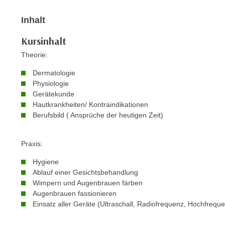
n
s
n
Inhalt
i
S
c
i
Kursinhalt
h
e
Theorie:
n
a
i
Dermatologie
u
c
Physiologie
f
h
Gerätekunde
„
Hautkrankheiten/ Kontraindikationen
t
A
Berufsbild ( Ansprüche der heutigen Zeit)
d
l
e
l
m
Praxis:
e
D
a
Hygiene
a
k
Ablauf einer Gesichtsbehandlung
t
z
Wimpern und Augenbrauen färben
e
Augenbrauen fassionieren
e
n
Einsatz aller Geräte (Ultraschall, Radiofrequenz, Hochfrequ
p
s
t