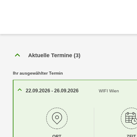
r
c
n
h
u
C
r
o
C
o
o
k
o
i
k
Aktuelle Termine
(
3
)
e
i
s
e
v
Ihr ausgewählter Termin
s
o
,
n
d
22.09.2026
-
26.09.2026
WIFI Wien
U
i
S
e
-
f
a
ü
m
r
e
d
ORT
ZEIT