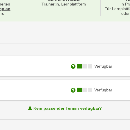
heiten
Trainer:in, Lernplattform
In Pr
für Veranstaltung 60223016
nplan
Für Lernplatt
rs
oder
Kursverfügbarkeit:
Verfügbar
Weitere Informationen zum
Kursverfügbarkeit:
Verfügbar
Weitere Informationen zum
Kein passender Termin verfügbar?