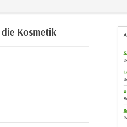
n die Kosmetik
A
K
B
L
B
B
B
S
B