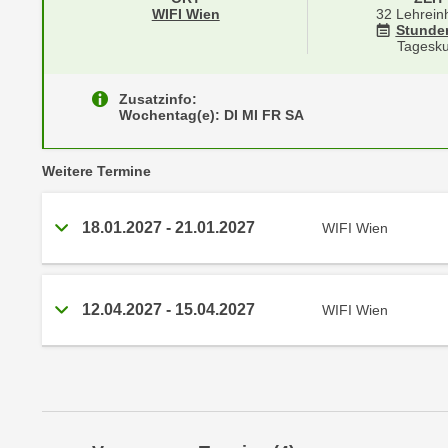
r
i
Standortinformationen zu
öffnen
WIFI Wien
32 Lehrein
i
Stunde
e
Tagesku
k
F
a
u
n
Zusatzinfo:
n
Wochentag(e): DI MI FR SA
i
k
s
t
vergangene
c
Weitere
Termine
i
h
o
e
n
18.01.2027
-
21.01.2027
WIFI Wien
n
d
U
e
n
r
12.04.2027
-
15.04.2027
WIFI Wien
t
W
e
e
r
b
n
s
e
e
h
i