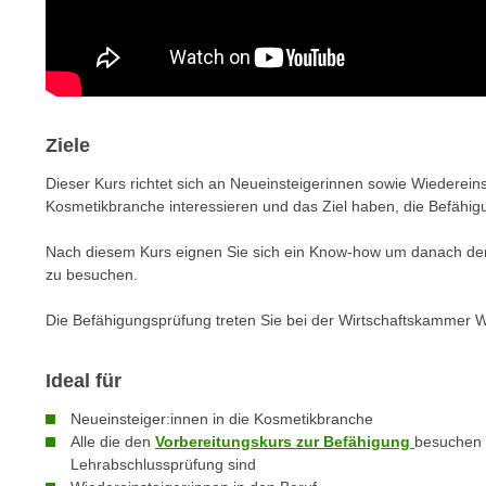
e
n
n
d
E
e
U
n
-
w
U
Ziele
i
S
r
Dieser Kurs richtet sich an Neueinsteigerinnen sowie Wiedereinst
A
z
Kosmetikbranche interessieren und das Ziel haben, die Befähi
u
i
n
Nach diesem Kurs eignen Sie sich ein Know-how um danach d
e
t
zu besuchen.
l
e
o
Die Befähigungsprüfung treten Sie bei der Wirtschaftskammer W
r
r
w
i
o
Ideal für
e
r
n
Neueinsteiger:innen in die Kosmetikbranche
f
t
Alle die den
Vorbereitungskurs zur Befähigung
besuchen 
e
i
Lehrabschlussprüfung sind
n