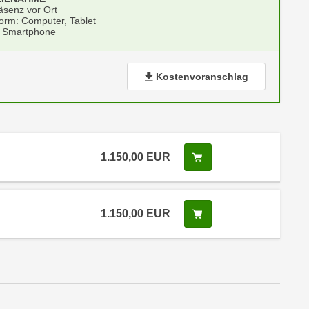
äsenz vor Ort
form: Computer, Tablet
 Smartphone
Kostenvoranschlag
1.150,00
EUR
In den Warenkorb leg
 Anmeldestatus "Verfügbar"
1.150,00
EUR
In den Warenkorb leg
 Anmeldestatus "Verfügbar"