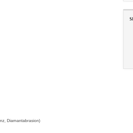
S
enz, Diamantabrasion)