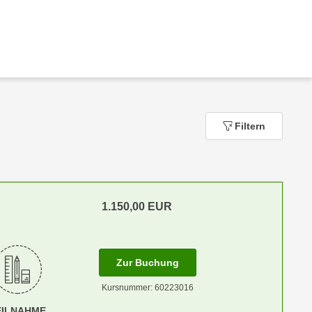
Filtern
1.150,00
EUR
m Anmeldestatus "Verfügbar"
für Termin: 22.09.2026 - 26
Zur Buchung
Kursnummer: 60223016
EILNAHME