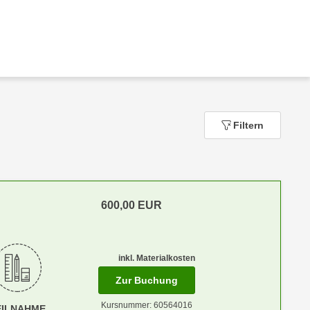
Filtern
600,00
EUR
m Anmeldestatus "Verfügbar"
inkl. Materialkosten
für Termin: 03.10.2026 mit
Zur Buchung
Kursnummer: 60564016
EILNAHME