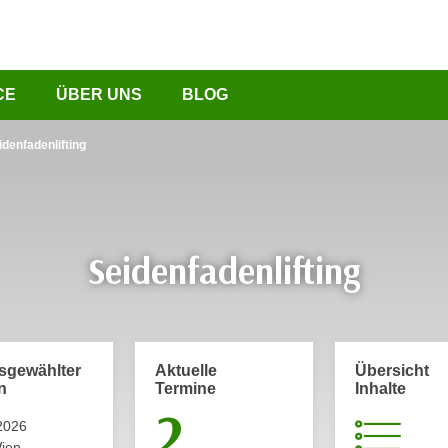
CE
ÜBER UNS
BLOG
idenfadenlifting
Seidenfadenlifting
usgewählter
Aktuelle
Übersicht
n
Termine
Inhalte
2
2026
ien