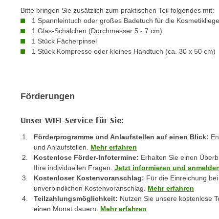
e
n
Bitte bringen Sie zusätzlich zum praktischen Teil folgendes mit:
n
1 Spannleintuch oder großes Badetuch für die Kosmetiklieg
d
E
1 Glas-Schälchen (Durchmesser 5 - 7 cm)
e
U
1 Stück Fächerpinsel
n
1 Stück Kompresse oder kleines Handtuch (ca. 30 x 50 cm)
-
w
U
i
S
r
A
z
Förderungen
u
i
n
e
Unser WIFI-Service für Sie:
t
l
e
Förderprogramme und Anlaufstellen auf einen Blick:
Ent
o
r
und Anlaufstellen.
Mehr erfahren
r
Kostenlose Förder-Infotermine:
Erhalten Sie einen Überb
w
i
Ihre individuellen Fragen.
Jetzt informieren und anmelde
o
e
Kostenloser Kostenvoranschlag:
Für die Einreichung bei
r
n
unverbindlichen Kostenvoranschlag.
Mehr erfahren
f
t
Teilzahlungsmöglichkeit:
Nutzen Sie unsere kostenlose Te
e
i
einen Monat dauern.
Mehr erfahren
n