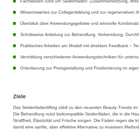
n
Fachwissen rund um Seidenfäden: Zusammensetzung, Wirkpr
s
n
Wissenswertes zur Collagenbildung und zur regenerativen 
i
S
c
i
Überblick über Anwendungsgebiete und sinnvolle Kombinat
h
e
Schrittweise Anleitung zur Behandlung: Vorbereitung, Durc
n
a
i
u
Praktisches Arbeiten am Modell mit direktem Feedback – Tec
c
f
Vermittlung verschiedener Anwendungstechniken für untersc
h
„
t
A
Orientierung zur Preisgestaltung und Positionierung im ei
d
l
e
l
m
e
D
Ziele
a
a
k
Das Seidenfadenlifting zählt zu den neuesten Beauty-Trends i
t
z
Die Behandlung nutzt biokompatible Seidenfäden, die in die Hau
e
e
Straffheit, Elastizität und Frische sorgen. Die Fäden regen die
n
damit eine sanfte, aber effektive Alternative zu invasiven Metho
p
s
t