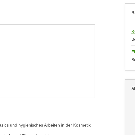
A
K
B
E
B
S
sics und hygienisches Arbeiten in der Kosmetik