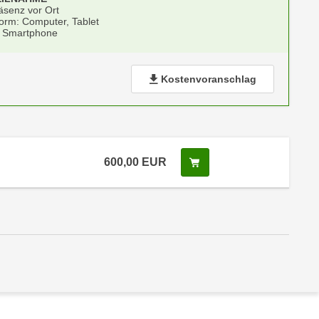
äsenz vor Ort
form: Computer, Tablet
 Smartphone
Kostenvoranschlag
600,00
EUR
In den Warenkorb legen
 Anmeldestatus "Verfügbar"