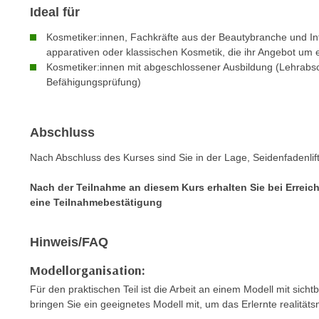
c
i
Ideal für
h
e
u
Kosmetiker:innen, Fachkräfte aus der Beautybranche und In
r
apparativen oder klassischen Kosmetik, die ihr Angebot um 
t
e
Kosmetiker:innen mit abgeschlossener Ausbildung (Lehrabs
z
n
Befähigungsprüfung)
a
“
b
k
k
l
Abschluss
o
i
m
Nach Abschluss des Kurses sind Sie in der Lage, Seidenfadenlift
c
m
k
Nach der Teilnahme an diesem Kurs erhalten Sie bei Errei
e
e
eine Teilnahmebestätigung
n
n
z
,
Hinweis/FAQ
w
v
i
e
Modellorganisation:
s
r
Für den praktischen Teil ist die Arbeit an einem Modell mit sicht
c
w
bringen Sie ein geeignetes Modell mit, um das Erlernte realitä
h
e