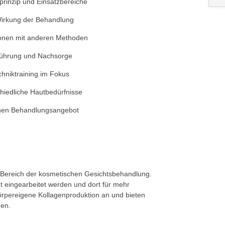
inzip und Einsatzbereiche
Wirkung der Behandlung
ionen mit anderen Methoden
hführung und Nachsorge
hniktraining im Fokus
hiedliche Hautbedürfnisse
genen Behandlungsangebot
m Bereich der kosmetischen Gesichtsbehandlung.
t eingearbeitet werden und dort für mehr
 körpereigene Kollagenproduktion an und bieten
den.