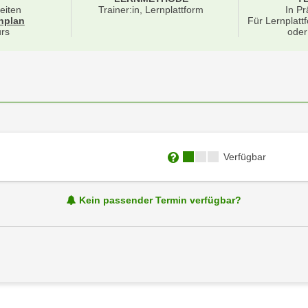
eiten
Trainer:in, Lernplattform
In Pr
für Veranstaltung 60564016
nplan
Für Lernplatt
rs
oder
Kursverfügbarkeit:
Verfügbar
Weitere Informationen zum
Kein passender Termin verfügbar?