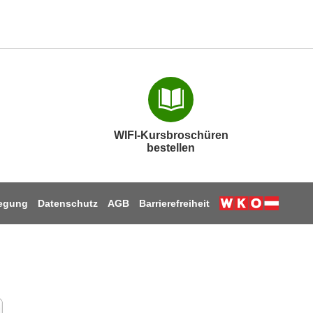
WIFI-Kursbroschüren
bestellen
legung
Datenschutz
AGB
Barrierefreiheit
Weiter zur W
am
book
nkedIn
 Youtube