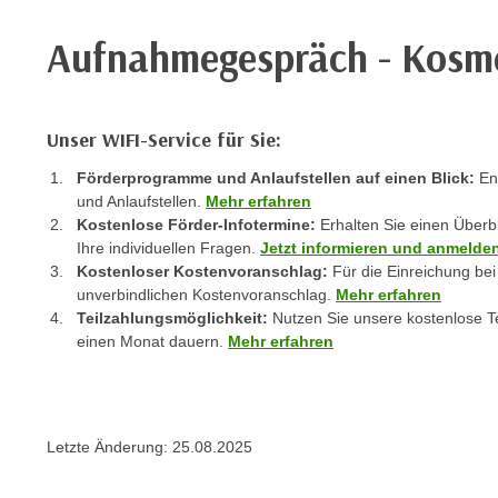
r
i
i
e
Aufnahmegespräch - Kosme
k
F
a
u
n
n
i
Unser WIFI-Service für Sie:
k
s
t
Förderprogramme und Anlaufstellen auf einen Blick:
Ent
c
i
und Anlaufstellen.
Mehr erfahren
h
Kostenlose Förder-Infotermine:
Erhalten Sie einen Überb
o
e
Ihre individuellen Fragen.
Jetzt informieren und anmelde
n
n
Kostenloser Kostenvoranschlag:
Für die Einreichung bei
d
unverbindlichen Kostenvoranschlag.
Mehr erfahren
U
e
Teilzahlungsmöglichkeit:
Nutzen Sie unsere kostenlose Te
n
r
einen Monat dauern.
Mehr erfahren
t
W
e
e
r
b
n
s
Letzte Änderung:
25.08.2025
e
e
h
i