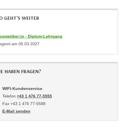
O GEHT'S WEITER
osmetiker:in - Diplom-Lehrgang
eginnt am
05.03.2027
IE HABEN FRAGEN?
WIFI-Kundenservice
Telefon
+43 1 476 77-5555
Fax +43 1 476 77-5588
E-Mail senden
an WIFI-Kundenservice: https://www.wifiwien.at/artikel/2508-all