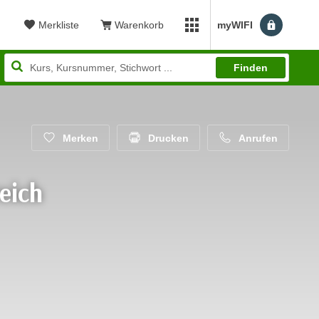
Merkliste
Warenkorb
myWIFI
Benutzerm
myWIFI Apps öffnen
Finden
Merken
Drucken
Anrufen
eich