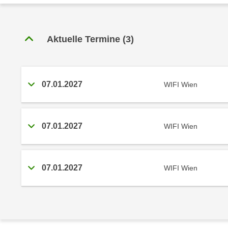
r
c
n
h
u
C
r
Aktuelle Termine
(
3
)
o
C
o
o
k
o
i
07.01.2027
WIFI Wien
k
e
i
s
e
v
s
07.01.2027
WIFI Wien
o
,
n
d
U
i
07.01.2027
WIFI Wien
S
e
-
f
a
ü
m
r
e
d