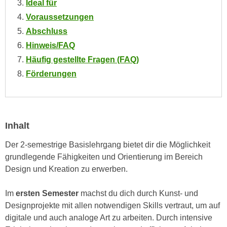
Ideal für
n
i
S
Voraussetzungen
c
i
Abschluss
h
e
Hinweis/FAQ
n
a
Häufig gestellte Fragen (FAQ)
i
u
c
Förderungen
f
h
„
t
A
d
l
e
Inhalt
l
m
e
Der 2-semestrige Basislehrgang bietet dir die Möglichkeit
D
a
grundlegende Fähigkeiten und Orientierung im Bereich
a
k
Design und Kreation zu erwerben.
t
z
e
e
Im
ersten Semester
machst du dich durch Kunst- und
n
p
Designprojekte mit allen notwendigen Skills vertraut, um auf
s
t
digitale und auch analoge Art zu arbeiten. Durch intensive
c
i