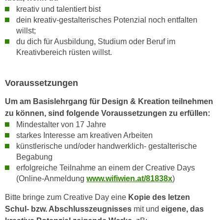
k
z
kreativ und talentiert bist
i
w
dein kreativ-gestalterisches Potenzial noch entfalten
e
willst;
e
-
du dich für Ausbildung, Studium oder Beruf im
c
S
Kreativbereich rüsten willst.
k
e
e
t
n
Voraussetzungen
z
u
u
Um am Basislehrgang für Design & Kreation teilnehmen
n
n
zu können, sind folgende Voraussetzungen zu erfüllen:
d
g
Mindestalter von 17 Jahre
u
z
starkes Interesse am kreativen Arbeiten
m
u
künstlerische und/oder handwerklich- gestalterische
f
s
Begabung
ü
erfolgreiche Teilnahme an einem der Creative Days
t
r
(Online-Anmeldung
www.wifiwien.at/81838x
)
i
S
m
i
Bitte bringe zum Creative Day eine
Kopie des letzen
m
e
Schul- bzw. Abschlusszeugnisses
mit und
eigene, das
e
r