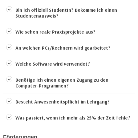
a
h
Bin ich offiziell StudentIn? Bekomme ich einen
t
m
Studentenausweis?
e
e
n
O
Wie sehen reale Praxisprojekte aus?
a
n
u
l
An welchen PCs/Rechnern wird gearbeitet?
c
i
h
n
Welche Software wird verwendet?
a
e
n
-
U
Benötige ich einen eigenen Zugang zu den
J
Computer-Programmen?
n
o
t
u
e
Besteht Anwesenheitspflicht im Lehrgang?
r
r
n
n
Was passiert, wenn ich mehr als 25% der Zeit fehle?
e
e
y
h
z
Förderungen
m