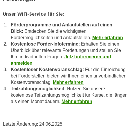
u
e
b
Unser WIFI-Service für Sie:
n
i
i
e
Förderprogramme und Anlaufstellen auf einen
n
t
Blick:
Entdecken Sie die wichtigsten
d
e
Fördermöglichkeiten und Anlaufstellen.
Mehr erfahren
e
n
Kostenlose Förder-Infotermine:
Erhalten Sie einen
n
Überblick über relevante Förderungen und stellen Sie
,
U
Ihre individuellen Fragen.
Jetzt informieren und
w
S
anmelden
e
A
Kostenloser Kostenvoranschlag:
Für die Einreichung
r
bei Förderstellen bieten wir Ihnen einen unverbindlichen
,
d
Kostenvoranschlag.
Mehr erfahren
b
e
Teilzahlungsmöglichkeit:
Nutzen Sie unsere
e
n
kostenlose Teilzahlungsmöglichkeit für Kurse, die länger
i
w
als einen Monat dauern.
Mehr erfahren
w
e
e
i
l
t
Letzte Änderung:
24.06.2025
c
e