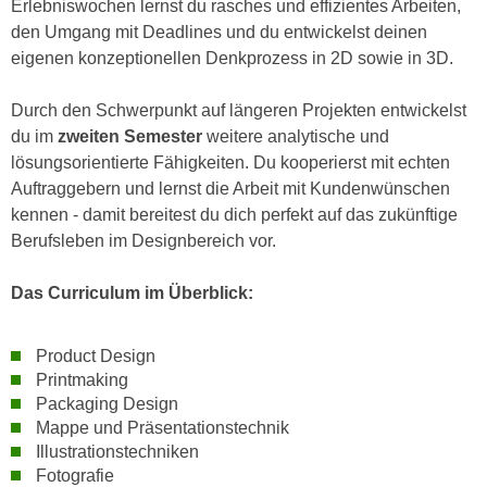
Erlebniswochen lernst du rasches und effizientes Arbeiten,
h
e
den Umgang mit Deadlines und du entwickelst deinen
u
r
eigenen konzeptionellen Denkprozess in 2D sowie in 3D.
t
e
z
n
Durch den Schwerpunkt auf längeren Projekten entwickelst
a
“
du im
zweiten Semester
weitere analytische und
b
k
lösungsorientierte Fähigkeiten. Du kooperierst mit echten
k
l
Auftraggebern und lernst die Arbeit mit Kundenwünschen
o
i
kennen - damit bereitest du dich perfekt auf das zukünftige
m
c
Berufsleben im Designbereich vor.
m
k
e
e
Das Curriculum im Überblick:
n
n
z
,
w
v
Product Design
i
Printmaking
e
s
Packaging Design
r
c
Mappe und Präsentationstechnik
w
h
Illustrationstechniken
e
Fotografie
e
n