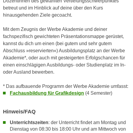
DozentInnen des gewählten Vertiefungsschwerpunktes
u
d
betreut und im Hinblick auf deine über den Kurs
z
i
hinausgehenden Ziele gecoacht.
e
e
i
C
Mit dem Zeugnis der Werbe Akademie und deiner
g
o
fachspezifisch gewichteten Präsentationsmappe gerüstet,
e
o
kannst du dich um einen (bei gutem und sehr gutem
n
k
Abschluss »reservierten«) Ausbildungsplatz an der Werbe
.
i
Akademie*, oder auch mit gesteigerten Erfolgschancen für
U
e
einen einschlägigen Ausbildungs- oder Studienplatz im In-
m
s
oder Ausland bewerben.
I
e
h
r
* Das aufbauende Programm der Werbe Akademie umfasst:
n
h
Fachausbildung für Grafikdesign
(4 Semester)
e
o
n
b
d
Hinweis/FAQ
e
a
n
Unterrichtszeiten
: der Unterricht findet am Montag und
r
e
Dienstag von 08:30 bis 18:00 Uhr und am Mittwoch von
ü