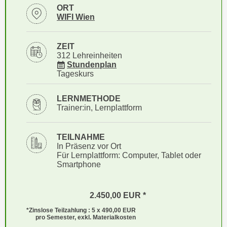
i
e
ORT
k
Standortinformationen zu
öffnen
WIFI Wien
F
a
u
n
n
ZEIT
i
312 Lehreinheiten
k
für Veranstaltung 81831015
s
Stundenplan
t
Tageskurs
c
i
h
o
LERNMETHODE
e
n
Trainer:in, Lernplattform
n
d
U
e
TEILNAHME
n
r
In Präsenz vor Ort
t
W
Für Lernplattform: Computer, Tablet oder
e
Smartphone
e
r
b
n
s
2.450,00
EUR
e
e
h
*Zinslose Teilzahlung : 5 x 490,00
EUR
i
pro Semester, exkl. Materialkosten
m
t