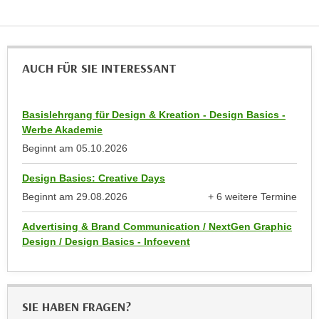
h
r
e
e
n
C
I
o
AUCH FÜR SIE INTERESSANT
h
o
r
k
e
i
Basislehrgang für Design & Kreation - Design Basics -
D
Werbe Akademie
e
a
s
Beginnt am
05.10.2026
t
f
e
Design Basics: Creative Days
ü
n
Beginnt am
29.08.2026
+ 6 weitere Termine
r
k
anzeigen
M
Advertising & Brand Communication / NextGen Graphic
e
a
Design / Design Basics - Infoevent
i
r
n
k
e
e
m
t
SIE HABEN FRAGEN?
d
i