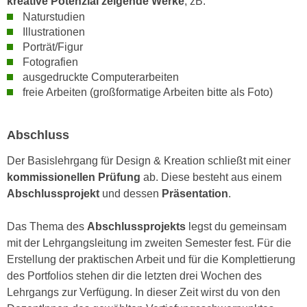
kreative Potenzial zeigende Werke
, zB:
n
e
Naturstudien
,
Illustrationen
l
g
Porträt/Figur
e
e
Fotografien
v
l
ausgedruckte Computerarbeiten
a
freie Arbeiten (großformatige Arbeiten bitte als Foto)
a
n
n
t
g
e
Abschluss
e
I
n
Der Basislehrgang für Design & Kreation schließt mit einer
n
I
kommissionellen Prüfung
ab. Diese besteht aus einem
h
h
Abschlussprojekt
und dessen
Präsentation
.
a
r
l
e
Das Thema des
Abschlussprojekts
legst du gemeinsam
t
d
mit der Lehrgangsleitung im zweiten Semester fest. Für die
e
u
Erstellung der praktischen Arbeit und für die Komplettierung
a
r
des Portfolios stehen dir die letzten drei Wochen des
n
c
Lehrgangs zur Verfügung. In dieser Zeit wirst du von den
z
h