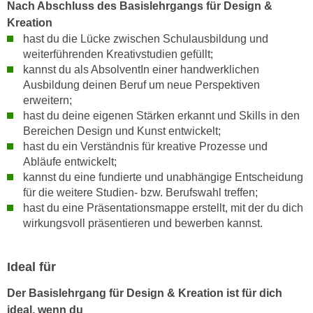
r
Nach Abschluss des Basislehrgangs für Design &
a
t
Kreation
b
e
hast du die Lücke zwischen Schulausbildung und
e
weiterführenden Kreativstudien gefüllt;
C
n
kannst du als AbsolventIn einer handwerklichen
o
.
Ausbildung deinen Beruf um neue Perspektiven
o
W
erweitern;
k
hast du deine eigenen Stärken erkannt und Skills in den
e
i
Bereichen Design und Kunst entwickelt;
n
e
hast du ein Verständnis für kreative Prozesse und
n
s
Abläufe entwickelt;
S
z
kannst du eine fundierte und unabhängige Entscheidung
i
u
für die weitere Studien- bzw. Berufswahl treffen;
e
A
hast du eine Präsentationsmappe erstellt, mit der du dich
d
n
wirkungsvoll präsentieren und bewerben kannst.
e
a
r
l
Ideal für
C
y
o
s
Der Basislehrgang für Design & Kreation ist für dich
o
e
ideal, wenn du