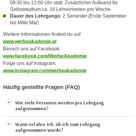
n
08:30 bis 12:00 Uhr statt. Zusätzlicher Aufwand für
b
Selbststudium ca. 16 Lehreinheiten pro Woche.
p
e
Dauer des Lehrgangs
: 2 Semester (Ende September
e
r
bis Mitte Mai)
r
h
s
i
Weitere Informationen findest du auf
o
n
www.werbeakademie.at
n
a
Besuch uns auf Facebook:
e
u
www.facebook.com/WerbeAkademie
n
s
Folge uns auf Instagram:
b
e
www.instagram.com/werbeakademie
e
i
z
n
Häufig gestellte Fragen (FAQ)
o
e
g
a
Wie viele Personen werden pro Lehrgang
e
n
aufgenommen?
n
g
e
e
Wann erfahre ich, ob ich zum Lehrgang
n
n
aufgenommen wurde?
D
e