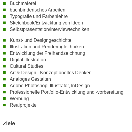
Buchmalerei
n
d
buchbinderisches Arbeiten
E
e
Typografie und Farbenlehre
U
n
Sketchbook/Entwicklung von Ideen
-
w
Selbstpräsentation/Interviewtechniken
U
i
S
Kunst- und Designgeschichte
r
Illustration und Renderingtechniken
A
z
Entwicklung der Freihandzeichnung
u
i
Digital Illustration
n
e
Cultural Studies
t
l
Art & Design - Konzeptionelles Denken
e
o
Analoges Gestalten
r
r
Adobe Photoshop, Illustrator, InDesign
w
i
Professionelle Portfolio-Entwicklung und -vorbereitung
o
Werbung
e
r
Realprojekte
n
f
t
e
i
Ziele
n
e
h