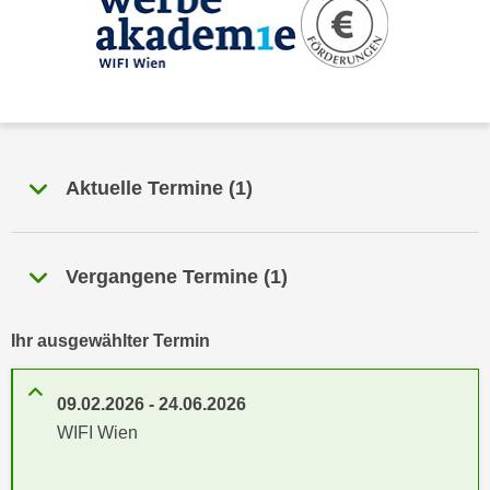
n
h
u
C
r
o
C
o
o
k
o
i
k
e
Aktuelle Termine
(
1
)
i
s
e
v
s
o
,
Vergangene Termine
(
1
)
n
d
U
i
S
Ihr ausgewählter Termin
e
-
f
a
ü
09.02.2026
-
24.06.2026
m
r
WIFI Wien
e
d
r
i