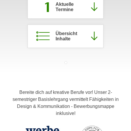
1
Aktuelle
c
i
Termine
h
m
t
m
e
u
n
Übersicht
n
Inhalte
S
g
i
v
e
e
,
r
d
w
a
e
s
n
s
d
Bereite dich auf kreative Berufe vor! Unser 2-
w
e
semestriger Basislehrgang vermittelt Fähigkeiten in
i
n
Design & Kommunikation - Bewerbungsmappe
r
w
inklusive!
a
i
u
r
c