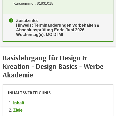
Kursnummer: 81831015
e
e
n
n
e
o
Zusatzinfo:
i
t
Hinweis: Terminänderungen vorbehalten //
n
Abschlussprüfung Ende Juni 2026
w
Wochentag(e): MO DI MI
s
e
e
n
t
d
z
i
Basislehrgang für Design &
e
g
Kreation - Design Basics - Werbe
n
s
,
Akademie
i
w
n
e
d
l
INHALTSVERZEICHNIS
.
c
W
Inhalt
h
e
e
Ziele
n
s