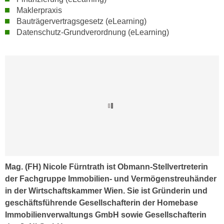
n
Maklerpraxis
d
E
Bauträgervertragsgesetz (eLearning)
e
U
Datenschutz-Grundverordnung (eLearning)
n
-
w
U
i
S
r
A
z
u
i
n
e
t
l
e
o
r
r
w
i
o
Mag. (FH) Nicole Fürntrath ist Obmann-Stellvertreterin
e
r
der Fachgruppe Immobilien- und Vermögenstreuhänder
n
f
in der Wirtschaftskammer Wien. Sie ist Gründerin und
t
e
geschäftsführende Gesellschafterin der Homebase
i
n
Immobilienverwaltungs GmbH sowie Gesellschafterin
e
h