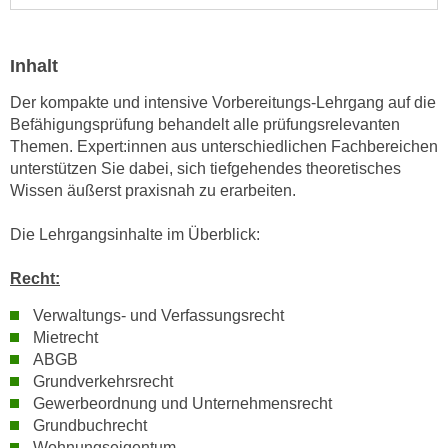
n
i
S
c
i
Inhalt
h
e
n
Der kompakte und intensive Vorbereitungs-Lehrgang auf die
a
i
Befähigungsprüfung behandelt alle prüfungsrelevanten
u
c
Themen. Expert:innen aus unterschiedlichen Fachbereichen
f
h
unterstützen Sie dabei, sich tiefgehendes theoretisches
„
Wissen äußerst praxisnah zu erarbeiten.
t
A
d
l
Die Lehrgangsinhalte im Überblick:
e
l
m
e
Recht:
D
a
a
Verwaltungs- und Verfassungsrecht
k
t
Mietrecht
z
e
ABGB
e
Grundverkehrsrecht
n
p
Gewerbeordnung und Unternehmensrecht
s
t
Grundbuchrecht
c
i
Wohnungseigentum