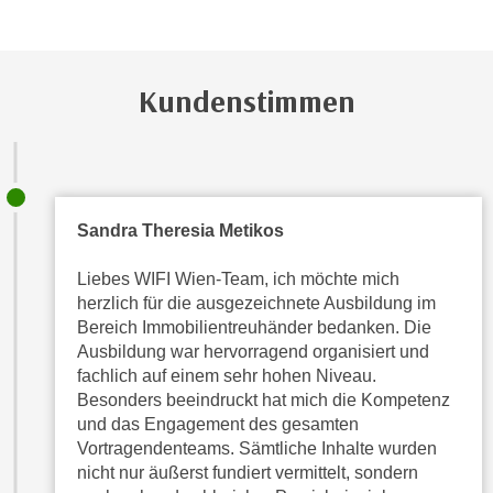
h
e
u
c
t
h
z
Kundenstimmen
n
r
i
e
s
c
c
h
h
t
e
Sandra Theresia Metikos
l
D
i
Liebes WIFI Wien-Team, ich möchte mich
a
c
herzlich für die ausgezeichnete Ausbildung im
t
h
Bereich Immobilientreuhänder bedanken. Die
e
e
Ausbildung war hervorragend organisiert und
n
fachlich auf einem sehr hohen Niveau.
n
.
Besonders beeindruckt hat mich die Kompetenz
R
E
und das Engagement des gesamten
e
i
Vortragendenteams. Sämtliche Inhalte wurden
c
n
nicht nur äußerst fundiert vermittelt, sondern
h
e