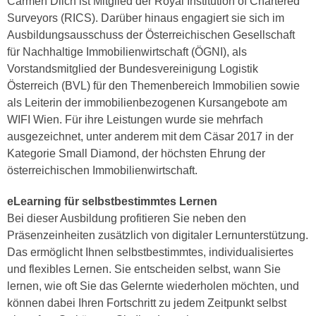
Carmen Dilch ist Mitglied der Royal Institution of Chartered
u
e
Surveyors (RICS). Darüber hinaus engagiert sie sich im
b
n
Ausbildungsausschuss der Österreichischen Gesellschaft
i
i
für Nachhaltige Immobilienwirtschaft (ÖGNI), als
e
n
Vorstandsmitglied der Bundesvereinigung Logistik
t
d
Österreich (BVL) für den Themenbereich Immobilien sowie
e
e
als Leiterin der immobilienbezogenen Kursangebote am
n
n
WIFI Wien. Für ihre Leistungen wurde sie mehrfach
,
U
ausgezeichnet, unter anderem mit dem Cäsar 2017 in der
w
S
Kategorie Small Diamond, der höchsten Ehrung der
e
A
österreichischen Immobilienwirtschaft.
r
,
d
eLearning für selbstbestimmtes Lernen
b
e
Bei dieser Ausbildung profitieren Sie neben den
e
n
Präsenzeinheiten zusätzlich von digitaler Lernunterstützung.
i
w
Das ermöglicht Ihnen selbstbestimmtes, individualisiertes
w
e
und flexibles Lernen. Sie entscheiden selbst, wann Sie
e
i
lernen, wie oft Sie das Gelernte wiederholen möchten, und
l
t
können dabei Ihren Fortschritt zu jedem Zeitpunkt selbst
c
e