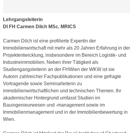
a
h
t
m
e
Lehrgangsleiterin
e
n
DI FH Carmen Dilch MSc, MRICS
O
a
n
u
Carmen Dilch ist eine profilierte Expertin der
l
c
Immobilienwirtschaft mit mehr als 20 Jahren Erfahrung in der
i
h
Projektentwicklung, insbesondere im Bereich Logistik- und
n
a
Industrieimmobilien. Neben ihrer Tätigkeit als
e
n
Studiengangsleiterin an der FHWien der WKW ist sie
-
U
Autorin zahlreicher Fachpublikationen und eine gefragte
J
n
Vortragende sowie Seminarleiterin zu
o
t
immobilienwirtschaftlichen und technischen Themen. Ihr
u
e
akademischer Hintergrund umfasst Studien im
r
r
Bauingenieurwesen und -management sowie im
n
n
Immobilienmanagement und in der Immobilienbewertung in
e
e
Wien.
y
h
z
m