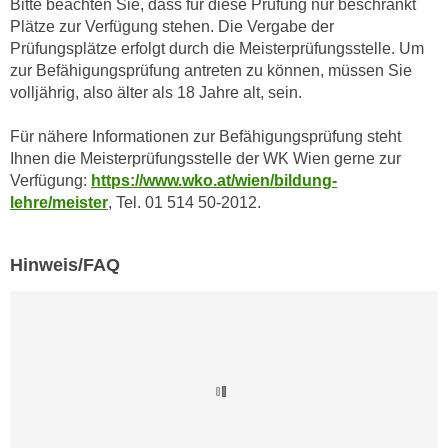
Bitte beachten Sie, dass für diese Prüfung nur beschränkt
n
b
Plätze zur Verfügung stehen. Die Vergabe der
p
e
Prüfungsplätze erfolgt durch die Meisterprüfungsstelle. Um
e
r
zur Befähigungsprüfung antreten zu können, müssen Sie
r
h
volljährig, also älter als 18 Jahre alt, sein.
s
i
o
n
Für nähere Informationen zur Befähigungsprüfung steht
n
a
Ihnen die Meisterprüfungsstelle der WK Wien gerne zur
e
Verfügung:
https://www.wko.at/wien/bildung-
u
n
lehre/meister
, Tel. 01 514 50-2012.
s
b
e
e
i
Hinweis/FAQ
z
n
o
e
g
a
e
n
n
g
e
e
n
n
D
e