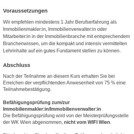
u
d
z
Voraussetzungen
i
e
e
Wir empfehlen mindestens 1 Jahr Berufserfahrung als
i
C
Immobilienmakler:in, Immobilienverwalter:in oder
g
o
Mitarbeiter:in in der Immobilienbranche mit entsprechendem
e
o
Branchenwissen, um die kompakt und intensiv vermittelten
n
k
Lehrinhalte auf ein gutes Fundament stellen zu können.
.
i
U
e
Abschluss
m
s
I
Nach der Teilnahme an diesem Kurs erhalten Sie bei
e
h
Erreichen der verpflichtenden Anwesenheit von 75 % eine
r
n
Teilnahmebestätigung.
h
e
o
n
Befähigungsprüfung zum/zur
b
Immobilienmakler:in/Immobilienverwalter:in
d
e
Die Befähigungsprüfung wird von der Meisterprüfungsstelle
a
n
der WK Wien abgenommen,
nicht vom WIFI Wien
.
r
e
ü