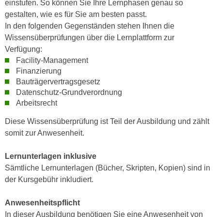
einstufen. So können Sie Ihre Lernphasen genau so
h
r
gestalten, wie es für Sie am besten passt.
e
e
In den folgenden Gegenständen stehen Ihnen die
n
C
Wissensüberprüfungen über die Lernplattform zur
I
o
Verfügung:
h
o
Facility-Management
r
k
Finanzierung
e
i
Bauträgervertragsgesetz
D
e
Datenschutz-Grundverordnung
a
s
Arbeitsrecht
t
f
e
Diese Wissensüberprüfung ist Teil der Ausbildung und zählt
ü
n
somit zur Anwesenheit.
r
k
M
e
Lernunterlagen inklusive
a
i
Sämtliche Lernunterlagen (Bücher, Skripten, Kopien) sind in
r
n
der Kursgebühr inkludiert.
k
e
e
m
Anwesenheitspflicht
t
d
In dieser Ausbildung benötigen Sie eine Anwesenheit von
i