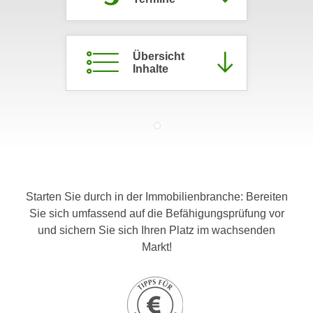
c
i
h
m
t
m
Übersicht
e
u
Inhalte
n
n
S
g
i
v
e
e
,
r
d
w
a
e
s
Starten Sie durch in der Immobilienbranche: Bereiten
n
s
Sie sich umfassend auf die Befähigungsprüfung vor
d
w
und sichern Sie sich Ihren Platz im wachsenden
e
i
Markt!
n
r
w
a
i
u
r
c