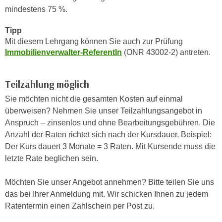
e
mindestens 75 %.
n
m
g
Tipp
E
z
Mit diesem Lehrgang können Sie auch zur Prüfung
U
w
Immobilienverwalter-ReferentIn
(ONR 43002-2) antreten.
-
e
D
c
a
Teilzahlung möglich
k
t
e
Sie möchten nicht die gesamten Kosten auf einmal
e
u
überweisen? Nehmen Sie unser Teilzahlungsangebot in
n
n
Anspruch – zinsenlos und ohne Bearbeitungsgebühren. Die
s
d
Anzahl der Raten richtet sich nach der Kursdauer. Beispiel:
c
O
Der Kurs dauert 3 Monate = 3 Raten. Mit Kursende muss die
h
p
letzte Rate beglichen sein.
u
t
t
i
Möchten Sie unser Angebot annehmen? Bitte teilen Sie uns
z
m
das bei Ihrer Anmeldung mit. Wir schicken Ihnen zu jedem
r
i
Ratentermin einen Zahlschein per Post zu.
e
e
c