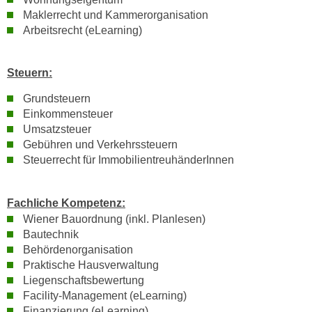
h
e
Maklerrecht und Kammerorganisation
u
r
Arbeitsrecht (eLearning)
t
e
z
n
a
Steuern:
“
b
k
Grundsteuern
k
l
Einkommensteuer
o
i
Umsatzsteuer
m
c
Gebühren und Verkehrssteuern
m
Steuerrecht für ImmobilientreuhänderInnen
k
e
e
n
n
Fachliche Kompetenz:
z
,
Wiener Bauordnung (inkl. Planlesen)
w
v
Bautechnik
i
e
Behördenorganisation
s
r
Praktische Hausverwaltung
c
w
Liegenschaftsbewertung
h
e
Facility-Management (eLearning)
e
Finanzierung (eLearning)
n