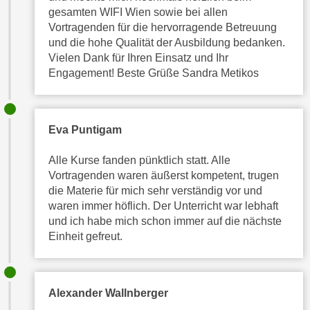
e
gesamten WIFI Wien sowie bei allen
o
r
Vortragenden für die hervorragende Betreuung
n
u
und die hohe Qualität der Ausbildung bedanken.
d
n
Vielen Dank für Ihren Einsatz und Ihr
e
d
Engagement! Beste Grüße Sandra Metikos
r
n
e
ä
a
h
Eva Puntigam
u
e
c
r
Alle Kurse fanden pünktlich statt. Alle
h
e
Vortragenden waren äußerst kompetent, trugen
d
I
die Materie für mich sehr verständig vor und
i
n
waren immer höflich. Der Unterricht war lebhaft
e
f
und ich habe mich schon immer auf die nächste
U
Einheit gefreut.
o
S
r
-
m
a
a
Alexander Wallnberger
m
t