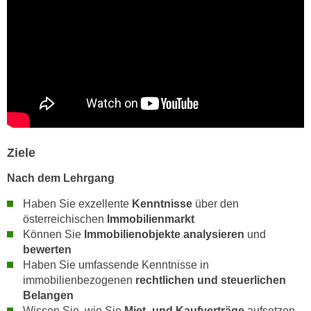
k
z
i
w
e
e
-
c
S
k
e
e
t
n
z
u
u
n
Ziele
n
d
g
u
Nach dem Lehrgang
z
m
Haben Sie exzellente
Kenntnisse
über den
u
f
österreichischen
Immobilienmarkt
s
ü
Können Sie
Immobilienobjekte analysieren
und
t
r
bewerten
i
S
Haben Sie umfassende Kenntnisse in
m
i
immobilienbezogenen
rechtlichen und steuerlichen
m
e
Belangen
e
r
Wissen Sie, wie Sie
Miet- und Kaufverträge
aufsetzen