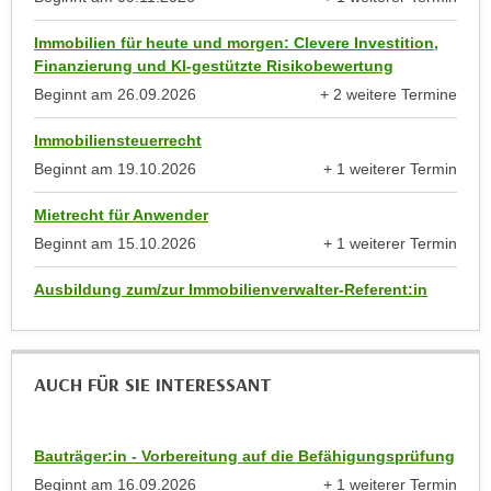
,
anzeigen
n
S
Immobilien für heute und morgen: Clevere Investition,
d
Finanzierung und KI-gestützte Risikobewertung
i
a
Beginnt am
26.09.2026
+ 2 weitere Termine
e
u
anzeigen
n
s
Immobiliensteuerrecht
u
g
Beginnt am
19.10.2026
+ 1 weiterer Termin
r
e
anzeigen
e
w
Mietrecht für Anwender
i
ä
Beginnt am
15.10.2026
+ 1 weiterer Termin
n
h
anzeigen
g
l
Ausbildung zum/zur Immobilienverwalter-Referent:in
e
t
s
e
c
P
AUCH FÜR SIE INTERESSANT
h
a
r
r
ä
t
Bauträger:in - Vorbereitung auf die Befähigungsprüfung
n
n
Beginnt am
16.09.2026
+ 1 weiterer Termin
k