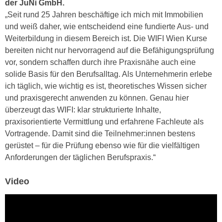
der JuNi GmbH.
r
a
„Seit rund 25 Jahren beschäftige ich mich mit Immobilien
t
b
und weiß daher, wie entscheidend eine fundierte Aus- und
e
e
Weiterbildung in diesem Bereich ist. Die WIFI Wien Kurse
C
n
bereiten nicht nur hervorragend auf die Befähigungsprüfung
o
.
vor, sondern schaffen durch ihre Praxisnähe auch eine
o
W
solide Basis für den Berufsalltag. Als Unternehmerin erlebe
k
e
ich täglich, wie wichtig es ist, theoretisches Wissen sicher
i
n
und praxisgerecht anwenden zu können. Genau hier
e
n
überzeugt das WIFI: klar strukturierte Inhalte,
s
S
praxisorientierte Vermittlung und erfahrene Fachleute als
z
i
Vortragende. Damit sind die Teilnehmer:innen bestens
u
e
gerüstet – für die Prüfung ebenso wie für die vielfältigen
A
d
Anforderungen der täglichen Berufspraxis.“
n
e
a
r
Video
l
C
y
o
s
o
e