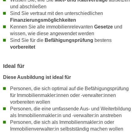
n
und abschließen
e
,
Sind Sie vertraut mit den unterschiedlichen
l
g
Finanzierungsmöglichkeiten
e
e
Kennen Sie alle immobilienrelevanten
Gesetze
und
v
wissen, wie diese angewendet werden
l
a
Sind Sie für die
Befähigungsprüfung
bestens
a
n
vorbereitet
n
t
g
e
e
I
Ideal für
n
n
Diese Ausbildung ist ideal für
I
h
h
a
Personen, die sich optimal auf die Befähigungsprüfung
r
l
für Immobilienmakler:innen oder -verwalter:innen
e
vorbereiten wollen
t
d
Personen, die eine umfassende Aus- und Weiterbildung
e
u
als Immobilienmakler:in und -verwalter:in anstreben
a
r
Personen, die sich als Immobilienmakler:in oder
n
Immobilienverwalter:in selbstständig machen wollen
c
z
h