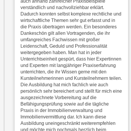
auch anhand zahlreicher Praxisbeispiele
t
A
verständlich und nachvollziehbar erklärt.
e
u
Dadurch konnten selbst komplexe rechtliche und
g
wirtschaftliche Themen sehr gut erfasst und in
f
e
die Praxis übertragen werden. Ein besonderes
l
n
Dankeschön gilt allen Vortragenden, die ihr
i
i
umfangreiches Fachwissen mit großer
s
Leidenschaft, Geduld und Professionalität
e
t
weitergegeben haben. Man hat in jeder
ß
u
Unterrichtseinheit gespürt, dass hier Expertinnen
e
n
und Experten mit langjähriger Praxiserfahrung
n
g
unterrichten, die ihr Wissen gerne mit den
u
d
Kursteilnehmerinnen und Kursteilnehmern teilen.
n
e
Die Ausbildung hat mich fachlich wie auch
d
r
persönlich sehr bereichert und stellt für mich eine
i
ausgezeichnete Vorbereitung auf die
P
n
Befähigungsprüfung sowie auf die tägliche
a
s
Praxis in der Immobilienverwaltung und
r
b
Immobilienvermittlung dar. Ich kann diese
t
Ausbildung uneingeschränkt weiterempfehlen
e
n
und möchte mich nochmals herzlich beim
s