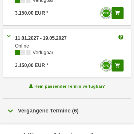
Kursverfügbarkeit:
Verfügbar
i
e
k
F
In de
3.150,00
EUR
a
u
n
n
i
k
s
11.01.2027
-
19.05.2027
t
Weitere
c
Online
i
h
Kursverfügbarkeit:
Verfügbar
o
e
n
In de
3.150,00
EUR
n
d
U
e
n
r
Kein passender Termin verfügbar?
t
W
e
e
r
b
n
Vergangene Termine
(
6
)
s
e
e
h
i
m
t