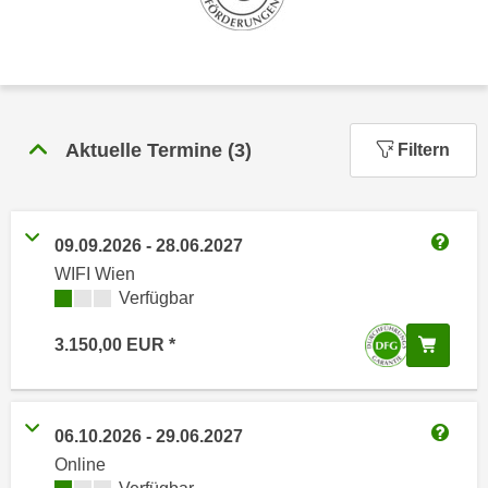
n
h
u
C
r
o
C
o
o
k
o
Aktuelle Termine
(
3
)
Filtern
i
k
e
i
s
e
v
s
09.09.2026
-
28.06.2027
o
Weitere
,
WIFI Wien
n
d
Kursverfügbarkeit:
Verfügbar
U
i
S
In de
3.150,00
EUR
e
-
f
a
ü
m
r
06.10.2026
-
29.06.2027
e
d
Weitere
Online
r
i