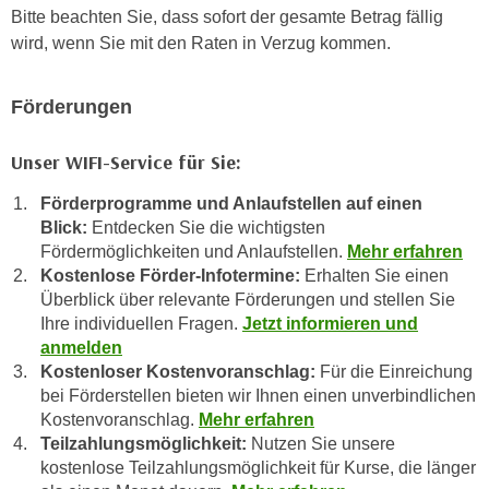
r
Bitte beachten Sie, dass sofort der gesamte Betrag fällig
h
u
wird, wenn Sie mit den Raten in Verzug kommen.
t
n
a
g
n
Förderungen
s
g
z
e
Unser WIFI-Service für Sie:
w
m
e
Förderprogramme und Anlaufstellen auf einen
e
c
Blick:
Entdecken Sie die wichtigsten
s
k
Fördermöglichkeiten und Anlaufstellen.
Mehr erfahren
s
e
Kostenlose Förder-Infotermine:
Erhalten Sie einen
e
g
Überblick über relevante Förderungen und stellen Sie
n
e
Ihre individuellen Fragen.
Jetzt informieren und
e
anmelden
s
n
Kostenloser Kostenvoranschlag:
Für die Einreichung
e
S
bei Förderstellen bieten wir Ihnen einen unverbindlichen
t
c
Kostenvoranschlag.
Mehr erfahren
z
Teilzahlungsmöglichkeit:
Nutzen Sie unsere
h
t
kostenlose Teilzahlungsmöglichkeit für Kurse, die länger
u
.