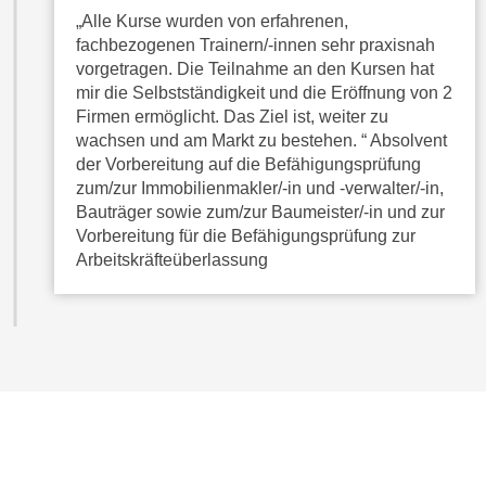
e
i
„Alle Kurse wurden von erfahrenen,
r
o
fachbezogenen Trainern/-innen sehr praxisnah
i
n
vorgetragen. Die Teilnahme an den Kursen hat
k
mir die Selbstständigkeit und die Eröffnung von 2
e
a
Firmen ermöglicht. Das Ziel ist, weiter zu
n
n
wachsen und am Markt zu bestehen. “ Absolvent
z
i
der Vorbereitung auf die Befähigungsprüfung
u
zum/zur Immobilienmakler/-in und -verwalter/-in,
s
d
Bauträger sowie zum/zur Baumeister/-in und zur
c
e
Vorbereitung für die Befähigungsprüfung zur
h
n
Arbeitskräfteüberlassung
e
C
R
o
e
o
g
k
i
i
e
e
r
s
u
f
n
i