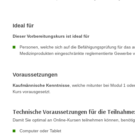
e
n
n
d
E
e
U
Ideal für
n
-
w
Dieser Vorbereitungskurs ist ideal für
U
i
S
Personen, welche sich auf die Befähigungsprüfung für das a
r
Medizinprodukten eingeschränkte reglementierte Gewerbe v
A
z
u
i
n
e
Voraussetzungen
t
l
e
o
Kaufmännische Kenntnisse
, welche mitunter bei Modul 1 ode
r
Kurs vorausgesetzt.
r
w
i
o
e
Technische Voraussetzungen für die Teilnahme
r
n
f
Damit Sie optimal an Online-Kursen teilnehmen können, benöti
t
e
i
Computer oder Tablet
n