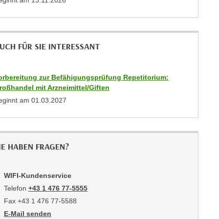
eginnt am
13.11.2026
UCH FÜR SIE INTERESSANT
orbereitung zur Befähigungsprüfung Repetitorium:
roßhandel mit Arzneimittel/Giften
eginnt am
01.03.2027
IE HABEN FRAGEN?
WIFI-Kundenservice
Telefon
+43 1 476 77-5555
Fax +43 1 476 77-5588
E-Mail senden