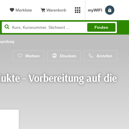
Merkliste
Warenkorb
myWIFI
Benutzerm
myWIFI Apps öffnen
Finden
gsprüfung
Merken
Drucken
Anrufen
ukte - Vorbereitung auf die