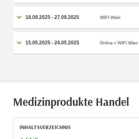
m
t
e
e
18.09.2025
-
27.09.2025
WIFI Wien
n
n
e
o
i
t
n
15.05.2025
-
24.05.2025
Online + WIFI Wien
w
s
e
e
n
t
d
z
i
e
g
n
s
,
i
Medizinprodukte Handel
w
n
e
d
l
.
c
W
INHALTSVERZEICHNIS
h
e
e