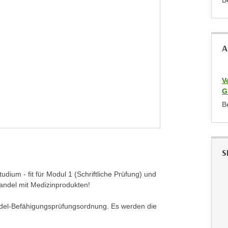
B
A
V
G
B
S
dium - fit für Modul 1 (Schriftliche Prüfung) und
andel mit Medizinprodukten!
andel-Befähigungsprüfungsordnung. Es werden die