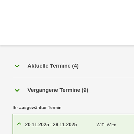
r
c
n
h
u
C
r
o
C
o
o
k
o
i
k
e
i
s
Aktuelle Termine
(
4
)
e
v
s
o
,
n
d
Vergangene Termine
(
9
)
U
i
S
e
-
Ihr ausgewählter Termin
f
a
ü
m
r
20.11.2025
-
29.11.2025
WIFI Wien
e
d