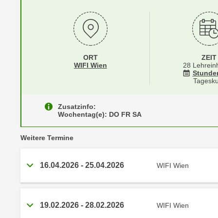
r
i
i
e
k
F
a
u
n
n
ORT
ZEIT
i
k
Standortinformationen zu
öffnen
WIFI Wien
28 Lehrein
s
Stunde
t
Tagesku
c
i
h
o
e
Zusatzinfo:
n
Wochentag(e): DO FR SA
n
d
U
e
vergangene
Weitere
Termine
n
r
t
W
e
16.04.2026
-
25.04.2026
WIFI Wien
e
r
b
n
s
e
e
19.02.2026
-
28.02.2026
WIFI Wien
h
i