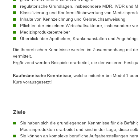
c
i
regulatorische Grundlagen, insbesondere MDR, IVDR und
h
e
Klassifizierung und Konformitätsbewertung von Medizinprod
u
r
Inhalte von Kennzeichnung und Gebrauchsanweisung
t
e
Pflichten der einzelnen Wirtschaftsakteure, insbesondere v
z
Medizinproduktebetreiber
n
a
Überblick über Apotheken, Krankenanstalten und Angehörig
“
b
k
Die theoretischen Kenntnisse werden im Zusammenhang mit d
k
l
vermittelt.
o
i
Ergänzend werden Beispiele erarbeitet, die der weiteren Festi
m
c
m
Kaufmännische Kenntnisse
, welche mitunter bei Modul 1 od
k
Kurs vorausgesetzt!
e
e
n
n
z
,
w
v
Ziele
i
e
s
r
Sie haben sich die grundlegenden Kenntnisse für die Befähi
c
w
Medizinprodukten erarbeitet und sind in der Lage, diese selb
h
Sie können an komplexe berufliche Aufgabenstellungen her
e