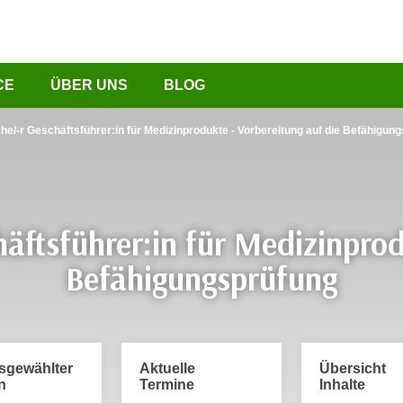
CE
ÜBER UNS
BLOG
he/-r Geschäftsführer:in für Medizinprodukte - Vorbereitung auf die Befähigun
äftsführer:in für Medizinprod
Befähigungsprüfung
usgewählter
Aktuelle
Übersicht
n
Termine
Inhalte