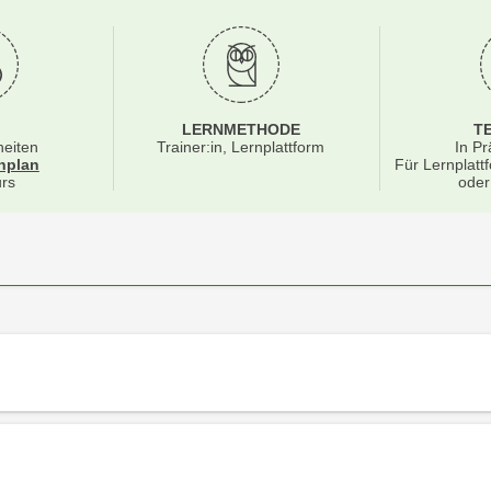
LERNMETHODE
T
heiten
Trainer:in, Lernplattform
In Pr
für Veranstaltung 90101025
nplan
Für Lernplatt
rs
oder