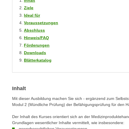
Inhalt
n
s
n
Ziele
i
S
Ideal für
c
i
Voraussetzungen
h
e
Abschluss
n
a
Hinweis/FAQ
i
u
Förderungen
c
f
Downloads
h
„
Blätterkatalog
t
A
d
l
e
l
m
e
Inhalt
D
a
a
k
Mit dieser Ausbildung machen Sie sich - ergänzend zum Selbststu
t
z
Modul 2 (Mündliche Prüfung) der Befähigungsprüfung für den H
e
e
n
Der Inhalt des Kurses orientiert sich an der Medizinprodukteh
p
Grundlagen wesentlicher Inhalte vermittelt, wie insbesondere:
s
t
gewerberechtlichen Voraussetzungen