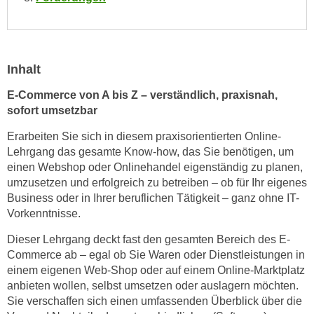
n
d
E
e
U
n
-
w
Inhalt
U
i
S
E-Commerce von A bis Z – verständlich, praxisnah,
r
sofort umsetzbar
A
z
u
i
Erarbeiten Sie sich in diesem praxisorientierten Online-
n
e
Lehrgang das gesamte Know-how, das Sie benötigen, um
t
einen Webshop oder Onlinehandel eigenständig zu planen,
l
e
umzusetzen und erfolgreich zu betreiben – ob für Ihr eigenes
o
r
Business oder in Ihrer beruflichen Tätigkeit – ganz ohne IT-
r
w
Vorkenntnisse.
i
o
e
Dieser Lehrgang deckt fast den gesamten Bereich des E-
r
n
Commerce ab – egal ob Sie Waren oder Dienstleistungen in
f
t
einem eigenen Web-Shop oder auf einem Online-Marktplatz
e
i
anbieten wollen, selbst umsetzen oder auslagern möchten.
n
Sie verschaffen sich einen umfassenden Überblick über die
e
h