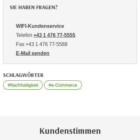
t
SIE HABEN FRAGEN?
n
e
e
n
r
s
WIFI-Kundenservice
l
c
Telefon
+43 1 476 77-5555
a
h
Fax +43 1 476 77-5588
n
u
g
E-Mail senden
t
e
an WIFI-Kundenservice: https://www.wifiwien.at/artik
z
n
e
SCHLAGWÖRTER
k
r
a
k
#Nachhaltigkeit
#e-Commerce
n
l
n
ä
.
r
u
n
Kundenstimmen
g
.