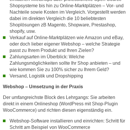
n
Shopsysteme bis hin zu Online-Marktplätzen – Vor- und
e
,
Nachteile sowie Kosten im Vergleich. Vorgestellt werden
l
g
dabei im direkten Vergleich die 10 beliebtesten
e
Shoplösungen zB Magento, Shopware, Prestashop,
e
v
shopify, usw.
l
a
Verkauf auf Online-Marktplätzen wie Amazon und eBay,
a
n
oder doch lieber eigener Webshop – welche Strategie
n
t
passt zu Ihrem Produkt und Ihren Zielen?
g
e
Zahlungsarten im Überblick: Welche
e
I
Zahlungsmöglichkeiten sollte Ihr Shop anbieten – und
n
n
wie kommen Sie zu 100% sicher zu Ihrem Geld?
I
Versand, Logistik und Dropshipping
h
h
a
Webshop – Umsetzung in der Praxis
r
l
e
t
Der umfangreichste Block des Lehrgangs: Sie arbeiten
d
direkt in einem Onlineshop (WordPress mit Shop-Plugin
e
u
WooCommerce) und richten diesen eigenständig ein.
a
r
n
Webshop-Software installieren und einrichten: Schritt für
c
z
Schritt am Beispiel von WooCommerce
h