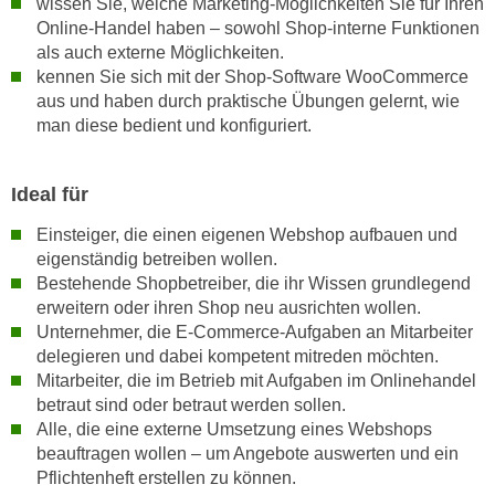
wissen Sie, welche Marketing-Möglichkeiten Sie für Ihren
e
n
Online-Handel haben – sowohl Shop-interne Funktionen
m
g
als auch externe Möglichkeiten.
E
kennen Sie sich mit der Shop-Software WooCommerce
z
U
aus und haben durch praktische Übungen gelernt, wie
w
-
man diese bedient und konfiguriert.
e
D
c
a
k
Ideal für
t
e
e
Einsteiger, die einen eigenen Webshop aufbauen und
u
n
eigenständig betreiben wollen.
n
s
Bestehende Shopbetreiber, die ihr Wissen grundlegend
d
erweitern oder ihren Shop neu ausrichten wollen.
c
O
Unternehmer, die E-Commerce-Aufgaben an Mitarbeiter
h
p
delegieren und dabei kompetent mitreden möchten.
u
t
Mitarbeiter, die im Betrieb mit Aufgaben im Onlinehandel
t
i
betraut sind oder betraut werden sollen.
z
m
Alle, die eine externe Umsetzung eines Webshops
r
i
beauftragen wollen – um Angebote auswerten und ein
e
e
Pflichtenheft erstellen zu können.
c