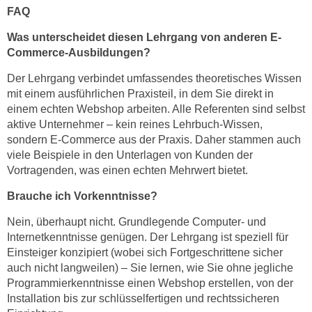
,
FAQ
n
S
d
Was unterscheidet diesen Lehrgang von anderen E-
i
a
Commerce-Ausbildungen?
e
u
n
Der Lehrgang verbindet umfassendes theoretisches Wissen
s
mit einem ausführlichen Praxisteil, in dem Sie direkt in
u
g
einem echten Webshop arbeiten. Alle Referenten sind selbst
r
e
aktive Unternehmer – kein reines Lehrbuch-Wissen,
e
w
sondern E-Commerce aus der Praxis. Daher stammen auch
i
ä
viele Beispiele in den Unterlagen von Kunden der
n
h
Vortragenden, was einen echten Mehrwert bietet.
g
l
e
Brauche ich Vorkenntnisse?
t
s
e
Nein, überhaupt nicht. Grundlegende Computer- und
c
P
Internetkenntnisse genügen. Der Lehrgang ist speziell für
h
a
Einsteiger konzipiert (wobei sich Fortgeschrittene sicher
r
r
auch nicht langweilen) – Sie lernen, wie Sie ohne jegliche
ä
Programmierkenntnisse einen Webshop erstellen, von der
t
n
Installation bis zur schlüsselfertigen und rechtssicheren
n
k