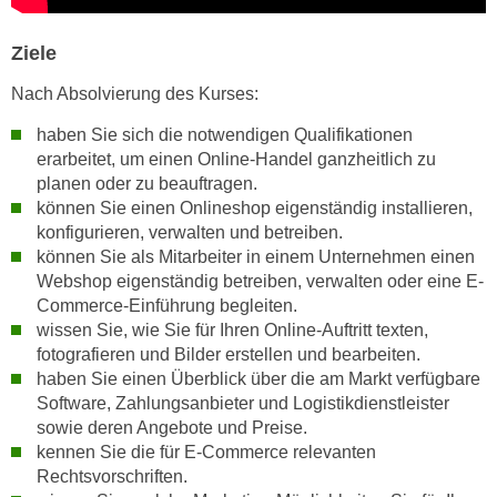
h
r
e
e
Ziele
n
C
I
Nach Absolvierung des Kurses:
o
h
o
haben Sie sich die notwendigen Qualifikationen
r
k
erarbeitet, um einen Online-Handel ganzheitlich zu
e
i
planen oder zu beauftragen.
D
e
können Sie einen Onlineshop eigenständig installieren,
a
s
konfigurieren, verwalten und betreiben.
t
f
können Sie als Mitarbeiter in einem Unternehmen einen
e
Webshop eigenständig betreiben, verwalten oder eine E-
ü
n
Commerce-Einführung begleiten.
r
k
wissen Sie, wie Sie für Ihren Online-Auftritt texten,
M
e
fotografieren und Bilder erstellen und bearbeiten.
a
haben Sie einen Überblick über die am Markt verfügbare
i
r
Software, Zahlungsanbieter und Logistikdienstleister
n
k
sowie deren Angebote und Preise.
e
e
kennen Sie die für E-Commerce relevanten
m
t
Rechtsvorschriften.
d
i