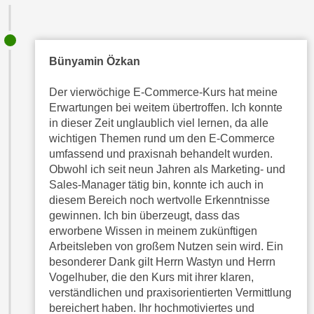
U
n
t
e
Bünyamin Özkan
r
Der vierwöchige E-Commerce-Kurs hat meine
„
Erwartungen bei weitem übertroffen. Ich konnte
E
in dieser Zeit unglaublich viel lernen, da alle
i
wichtigen Themen rund um den E-Commerce
n
umfassend und praxisnah behandelt wurden.
s
Obwohl ich seit neun Jahren als Marketing- und
t
Sales-Manager tätig bin, konnte ich auch in
e
diesem Bereich noch wertvolle Erkenntnisse
l
gewinnen. Ich bin überzeugt, dass das
l
erworbene Wissen in meinem zukünftigen
u
Arbeitsleben von großem Nutzen sein wird. Ein
besonderer Dank gilt Herrn Wastyn und Herrn
n
Vogelhuber, die den Kurs mit ihrer klaren,
g
verständlichen und praxisorientierten Vermittlung
e
bereichert haben. Ihr hochmotiviertes und
n