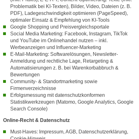
a
Problematik bei KI-Texten), Bilder, Video, Dateien (z. B.
h
t
PDF), Ladegeschwindigkeit optimieren (PageSpeed),
m
e
optimaler Einsatz & Empfehlung von KI-Tools
e
Google Shopping und Preisvergleichsportale
n
O
Social Media Marketing: Facebook, Instagram, TikTok
a
n
und YouTube im Onlinehandel nutzen – inkl.
u
l
Werbeanzeigen und Influencer-Marketing
c
i
E-Mail-Marketing: Softwarelösungen, Newsletter-
h
n
Anmeldung und rechtliche Lage, Retargeting &
a
e
Automatisierungen z. B. bei Warenkorbabbruch &
n
-
Bewertungen
U
Community- & Standortmarketing sowie
J
n
Firmenverzeichnisse
o
t
Erfolgsmessung mit datenschutzkonformen
u
e
Statistikwerkzeugen (Matomo, Google Analytics, Google
r
Search Console)
r
n
n
e
Online-Recht & Datenschutz
e
y
h
Must-Haves: Impressum, AGB, Datenschutzerklärung,
z
Cookie-Hinweis
m