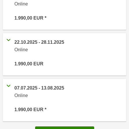
n
Online
i
S
c
i
1.990,00
EUR
h
e
n
a
i
u
c
22.10.2025
-
28.11.2025
f
h
Online
„
t
A
d
1.990,00
EUR
l
e
l
m
e
D
a
07.07.2025
-
13.08.2025
a
k
Online
t
z
e
e
1.990,00
EUR
n
p
s
t
c
i