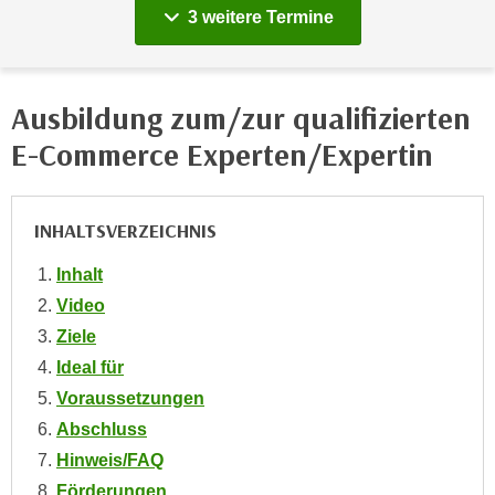
h
vergange
e
3 weitere
Termine
u
r
t
e
z
n
Ausbildung zum/zur qualifizierten
a
“
b
E-Commerce Experten/Expertin
k
k
l
o
i
m
INHALTSVERZEICHNIS
c
m
k
e
Inhalt
e
n
Video
n
z
,
Ziele
w
v
Ideal für
i
e
Voraussetzungen
s
r
Abschluss
c
w
h
Hinweis/FAQ
e
e
Förderungen
n