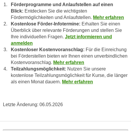
e
i
Förderprogramme und Anlaufstellen auf einen
r
Blick:
Entdecken Sie die wichtigsten
o
i
Fördermöglichkeiten und Anlaufstellen.
Mehr erfahren
n
k
Kostenlose Förder-Infotermine:
Erhalten Sie einen
e
a
Überblick über relevante Förderungen und stellen Sie
n
Ihre individuellen Fragen.
Jetzt informieren und
n
z
anmelden
i
u
Kostenloser Kostenvoranschlag:
Für die Einreichung
s
d
bei Förderstellen bieten wir Ihnen einen unverbindlichen
c
e
Kostenvoranschlag.
Mehr erfahren
h
n
Teilzahlungsmöglichkeit:
Nutzen Sie unsere
e
C
kostenlose Teilzahlungsmöglichkeit für Kurse, die länger
R
o
als einen Monat dauern.
Mehr erfahren
e
o
g
k
i
i
Letzte Änderung:
06.05.2026
e
e
r
s
u
f
n
i