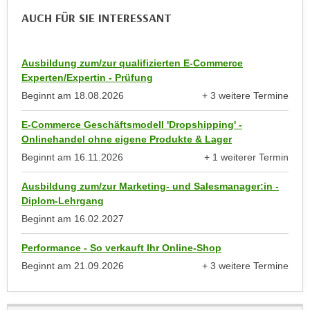
g
n
AUCH FÜR SIE INTERESSANT
Z
d
u
e
g
Ausbildung zum/zur qualifizierten E-Commerce
n
a
Experten/Expertin - Prüfung
S
n
Beginnt am
18.08.2026
+ 3 weitere Termine
i
anzeigen
g
e
E-Commerce Geschäftsmodell 'Dropshipping' -
z
i
Onlinehandel ohne eigene Produkte & Lager
u
n
Beginnt am
16.11.2026
+ 1 weiterer Termin
d
u
anzeigen
i
n
Ausbildung zum/zur Marketing- und Salesmanager:in -
e
s
Diplom-Lehrgang
s
e
Beginnt am
16.02.2027
e
r
n
Performance - So verkauft Ihr Online-Shop
e
D
r
Beginnt am
21.09.2026
+ 3 weitere Termine
a
anzeigen
D
t
a
e