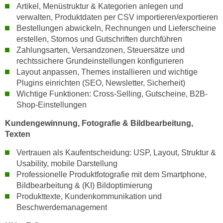
u
Artikel, Menüstruktur & Kategorien anlegen und
d
z
verwalten, Produktdaten per CSV importieren/exportieren
i
e
Bestellungen abwickeln, Rechnungen und Lieferscheine
e
erstellen, Stornos und Gutschriften durchführen
i
C
Zahlungsarten, Versandzonen, Steuersätze und
g
o
rechtssichere Grundeinstellungen konfigurieren
e
o
Layout anpassen, Themes installieren und wichtige
n
Plugins einrichten (SEO, Newsletter, Sicherheit)
k
.
Wichtige Funktionen: Cross-Selling, Gutscheine, B2B-
i
U
Shop-Einstellungen
e
m
s
I
Kundengewinnung, Fotografie & Bildbearbeitung,
e
Texten
h
r
n
Vertrauen als Kaufentscheidung: USP, Layout, Struktur &
h
e
Usability, mobile Darstellung
o
n
Professionelle Produktfotografie mit dem Smartphone,
b
d
Bildbearbeitung & (KI) Bildoptimierung
e
a
Produkttexte, Kundenkommunikation und
n
r
Beschwerdemanagement
e
ü