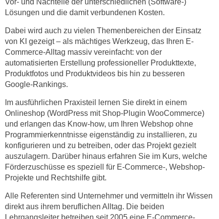
Vor- und Nachteile der unterschiedlichen (Software-)
r
a
Lösungen und die damit verbundenen Kosten.
t
b
e
Dabei wird auch zu vielen Themenbereichen der Einsatz
e
C
von KI gezeigt – als mächtiges Werkzeug, das Ihren E-
n
o
Commerce-Alltag massiv vereinfacht: von der
.
o
automatisierten Erstellung professioneller Produkttexte,
W
Produktfotos und Produktvideos bis hin zu besseren
k
e
Google-Rankings.
i
n
e
Im ausführlichen Praxisteil lernen Sie direkt in einem
n
s
Onlineshop (WordPress mit Shop-Plugin WooCommerce)
S
z
und erlangen das Know-how, um Ihren Webshop ohne
i
u
Programmierkenntnisse eigenständig zu installieren, zu
e
A
konfigurieren und zu betreiben, oder das Projekt gezielt
d
n
auszulagern. Darüber hinaus erfahren Sie im Kurs, welche
e
Förderzuschüsse es speziell für E-Commerce-, Webshop-
a
r
Projekte und Rechtshilfe gibt.
l
C
y
Alle Referenten sind Unternehmer und vermitteln ihr Wissen
o
s
direkt aus ihrem beruflichen Alltag. Die beiden
o
e
Lehrgangsleiter betreiben seit 2005 eine E-Commerce-