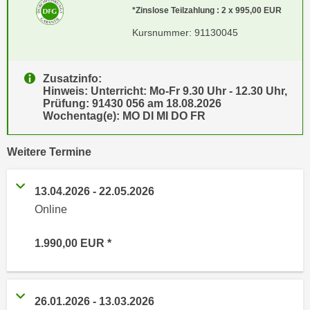
e
*Zinslose Teilzahlung : 2 x 995,00
EUR
e
n
n
Kursnummer: 91130045
e
o
i
t
n
Zusatzinfo:
w
Hinweis: Unterricht: Mo-Fr 9.30 Uhr - 12.30 Uhr,
s
e
Prüfung: 91430 056 am 18.08.2026
e
n
Wochentag(e): MO DI MI DO FR
t
d
z
i
vergangene
Weitere
Termine
e
g
n
s
13.04.2026
-
22.05.2026
,
i
Online
w
n
e
d
l
1.990,00
EUR
.
c
W
h
e
e
n
26.01.2026
-
13.03.2026
s