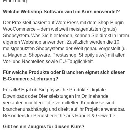
Einrichtung.
e
t
r
Welche Webshop-Software wird im Kurs verwendet?
e
p
,
Der Praxisteil basiert auf WordPress mit dem Shop-Plugin
e
b
WooCommerce – dem weltweit meistgenutzten (gratis)
r
i
Shopsystem. Was Sie hier lernen, können Sie direkt in Ihrem
s
eigenen Webshop anwenden. Zusätzlich werden die 10
s
o
meistgenutzten Shopsysteme der Welt genau vorgestellt (u.
k
n
a. Magento, Shopware, Prestashop, Shopify usw.) mit allen
e
e
Vor- und Nachteilen sowie EU-Tauglichkeit.
i
n
n
Für welche Produkte oder Branchen eignet sich dieser
b
e
E-Commerce-Lehrgang?
e
d
z
Für alle! Egal ob Sie physische Produkte, digitale
a
o
Downloads oder Dienstleistungen im Onlinehandel
t
g
verkaufen möchten – die vermittelten Kenntnisse sind
e
e
branchenunabhängig und direkt auf Ihr Projekt anwendbar.
n
n
Besonders für Berufsbereiche aus Handel & Gewerbe.
s
e
Gibt es ein Zeugnis für diesen Kurs?
c
t