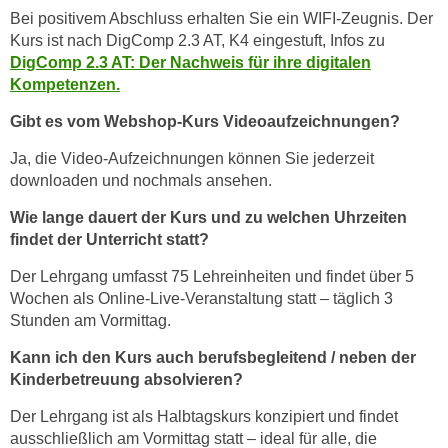
h
e
Bei positivem Abschluss erhalten Sie ein WIFI-Zeugnis. Der
u
c
Kurs ist nach DigComp 2.3 AT, K4 eingestuft, Infos zu
t
DigComp 2.3 AT: Der Nachweis für ihre digitalen
h
z
Kompetenzen.
n
r
i
Gibt es vom Webshop-Kurs Videoaufzeichnungen?
e
s
c
Ja, die Video-Aufzeichnungen können Sie jederzeit
c
h
downloaden und nochmals ansehen.
h
t
e
Wie lange dauert der Kurs und zu welchen Uhrzeiten
l
D
findet der Unterricht statt?
i
a
c
Der Lehrgang umfasst 75 Lehreinheiten und findet über 5
t
h
Wochen als Online-Live-Veranstaltung statt – täglich 3
e
e
Stunden am Vormittag.
n
n
.
Kann ich den Kurs auch berufsbegleitend / neben der
R
E
Kinderbetreuung absolvieren?
e
i
c
Der Lehrgang ist als Halbtagskurs konzipiert und findet
n
ausschließlich am Vormittag statt – ideal für alle, die
h
e