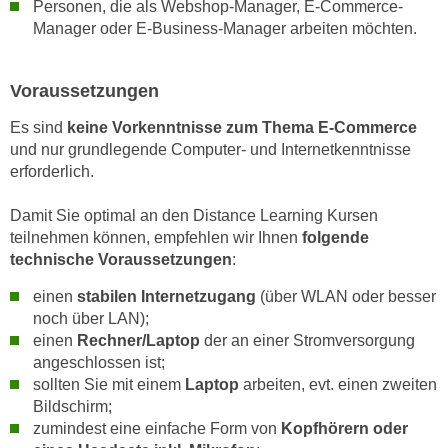
Personen, die als Webshop-Manager, E-Commerce-
r
h
Manager oder E-Business-Manager arbeiten möchten.
u
t
n
a
g
Voraussetzungen
n
s
g
z
Es sind
keine Vorkenntnisse zum Thema E-Commerce
e
und nur grundlegende Computer- und Internetkenntnisse
w
m
erforderlich.
e
e
c
s
Damit Sie optimal an den Distance Learning Kursen
k
teilnehmen können, empfehlen wir Ihnen
folgende
s
e
technische Voraussetzungen
:
e
g
n
e
einen
stabilen Internetzugang
(über WLAN oder besser
e
noch über LAN);
s
n
einen
Rechner/Laptop
der an einer Stromversorgung
e
S
angeschlossen ist;
t
c
sollten Sie mit einem
Laptop
arbeiten, evt. einen zweiten
z
Bildschirm;
h
t
zumindest eine einfache Form von
Kopfhörern oder
u
.