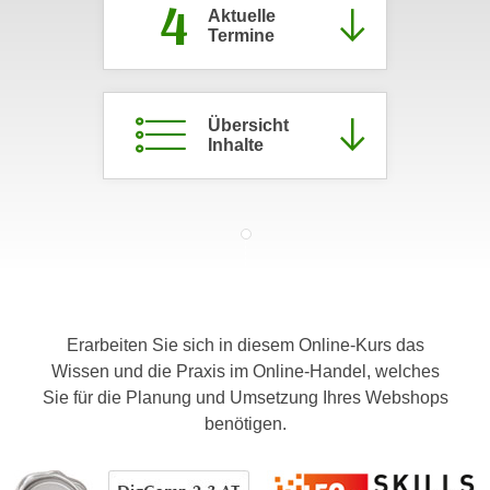
4
Aktuelle
c
i
Termine
h
m
t
m
e
u
n
Übersicht
n
Inhalte
S
g
i
v
e
e
,
r
d
w
a
e
s
n
s
d
Erarbeiten Sie sich in diesem Online-Kurs das
w
e
Wissen und die Praxis im Online-Handel, welches
i
n
Sie für die Planung und Umsetzung Ihres Webshops
r
w
benötigen.
a
i
u
r
c