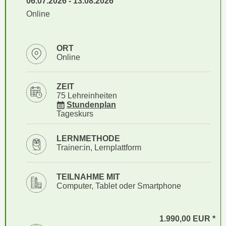
06.07.2026
-
13.08.2026
i
e
Online
k
F
a
u
n
n
ORT
i
k
Online
s
t
c
i
ZEIT
h
o
75 Lehreinheiten
e
für Veranstaltung 91130045
n
Stundenplan
n
Tageskurs
d
U
e
n
LERNMETHODE
r
Trainer:in, Lernplattform
t
W
e
e
r
TEILNAHME MIT
b
n
Computer, Tablet oder Smartphone
s
e
e
h
i
1.990,00
EUR
m
t