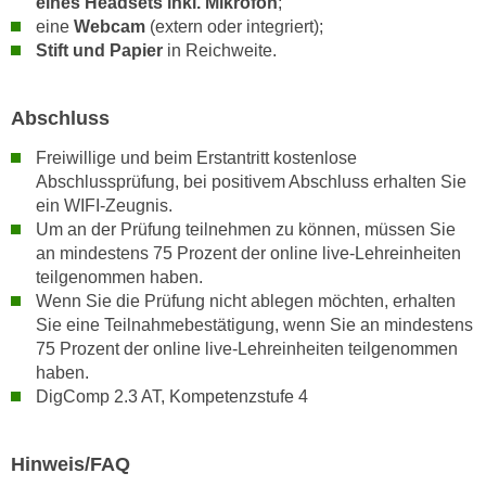
eines Headsets inkl. Mikrofon
;
t
D
eine
Webcam
(extern oder integriert);
z
a
Stift und Papier
in Reichweite.
n
z
i
u
v
Abschluss
v
e
e
Freiwillige und beim Erstantritt kostenlose
a
r
Abschlussprüfung, bei positivem Abschluss erhalten Sie
u
a
ein WIFI-Zeugnis.
u
r
Um an der Prüfung teilnehmen zu können, müssen Sie
n
b
an mindestens 75 Prozent der online live-Lehreinheiten
t
e
teilgenommen haben.
e
Wenn Sie die Prüfung nicht ablegen möchten, erhalten
i
r
Sie eine Teilnahmebestätigung, wenn Sie an mindestens
t
l
75 Prozent der online live-Lehreinheiten teilgenommen
e
i
haben.
n
DigComp 2.3 AT, Kompetenzstufe 4
e
w
g
i
e
r
Hinweis/FAQ
n
u