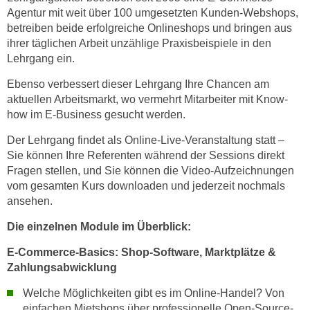
k
z
Agentur mit weit über 100 umgesetzten Kunden-Webshops,
i
w
betreiben beide erfolgreiche Onlineshops und bringen aus
e
ihrer täglichen Arbeit unzählige Praxisbeispiele in den
e
-
Lehrgang ein.
c
S
k
Ebenso verbessert dieser Lehrgang Ihre Chancen am
e
e
aktuellen Arbeitsmarkt, wo vermehrt Mitarbeiter mit Know-
t
n
how im E-Business gesucht werden.
z
u
u
Der Lehrgang findet als Online-Live-Veranstaltung statt –
n
n
Sie können Ihre Referenten während der Sessions direkt
d
Fragen stellen, und Sie können die Video-Aufzeichnungen
g
u
vom gesamten Kurs downloaden und jederzeit nochmals
z
m
ansehen.
u
f
s
ü
Die einzelnen Module im Überblick:
t
r
E-Commerce-Basics: Shop-Software, Marktplätze &
i
S
Zahlungsabwicklung
m
i
m
e
Welche Möglichkeiten gibt es im Online-Handel? Von
e
einfachen Mietshops über professionelle Open-Source-
r