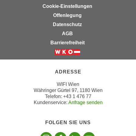
z
Cookie-Einstellungen
e
Offenlegung
i
Datenschutz
t
AGB
ä
n
Barrierefreiheit
d
e
Weiter zur Website der Wirts
r
n
ADRESSE
.
WIFI Wien
Währinger Gürtel 97, 1180 Wien
Telefon: +43 1 476 77
Kundenservice:
Anfrage senden
FOLGEN SIE UNS
Folgen sie uns
Folgen sie 
Folgen si
Folgen 