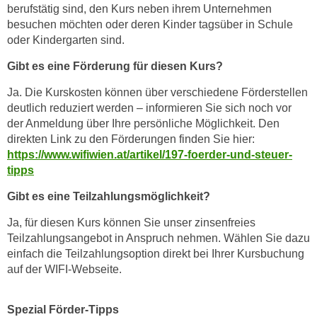
berufstätig sind, den Kurs neben ihrem Unternehmen
t
A
besuchen möchten oder deren Kinder tagsüber in Schule
e
u
oder Kindergarten sind.
g
f
e
Gibt es eine Förderung für diesen Kurs?
l
n
i
Ja. Die Kurskosten können über verschiedene Förderstellen
i
s
deutlich reduziert werden – informieren Sie sich noch vor
e
t
der Anmeldung über Ihre persönliche Möglichkeit. Den
ß
u
direkten Link zu den Förderungen finden Sie hier:
e
n
https://www.wifiwien.at/artikel/197-foerder-und-steuer-
n
g
tipps
u
d
Gibt es eine Teilzahlungsmöglichkeit?
n
e
d
r
Ja, für diesen Kurs können Sie unser zinsenfreies
i
P
Teilzahlungsangebot in Anspruch nehmen. Wählen Sie dazu
n
einfach die Teilzahlungsoption direkt bei Ihrer Kursbuchung
a
s
auf der WIFI-Webseite.
r
b
t
e
n
Spezial Förder-Tipps
s