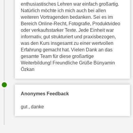
enthusiastisches Lehren war einfach großartig.
“
Natürlich möchte ich mich auch bei allen
k
weiteren Vortragenden bedanken. Sei es im
ö
Bereich Online-Recht, Fotografie, Produktvideo
n
oder verkaufsstarker Texte. Jede Einheit war
n
informativ, gut strukturiert und praxisbezogen,
e
was den Kurs insgesamt zu einer wertvollen
n
Erfahrung gemacht hat. Vielen Dank an das
gesamte Team für diese großartige
S
Weiterbildung! Freundliche Grüße Bünyamin
i
Özkan
e
I
h
r
Anonymes Feedback
e
C
gut , danke
o
o
k