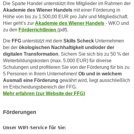
e
Die Sparte Handel unterstützt ihre Mitglieder im Rahmen der
o
r
Akademie des Wiener Handels
mit einer Förderung in
n
u
Höhe von bis zu 1.500,00 EUR pro Jahr und Mitgliedschaft.
d
Hier geht’s zur
Akademie des Wiener Handels
- WKO und
n
e
zu den
Förderrichtlinien
(pdf).
d
r
n
Die
FFG
unterstützt mit dem
Skills Scheck
Unternehmen
e
ä
bei der
ökologischen Nachhaltigkeit und/oder der
a
h
digitalen Transformation
. Sichern Sie sich bis zu 50 % der
u
e
Weiterbildungskosten (max. 5.000 EUR) für diverse
c
r
Schulungen und profitieren Sie von der Förderung für bis zu
h
5 Personen in Ihrem Unternehmen!
Ob und in welchem
e
d
Ausmaß eine Förderung
gewährt wird, liegt ausschließlich
I
i
im Entscheidungsbereich der FFG.
n
e
Mehr erfahren (zur Website der FFG)
f
U
o
S
r
Förderungen
-
m
a
a
Unser WIFI-Service für Sie:
m
t