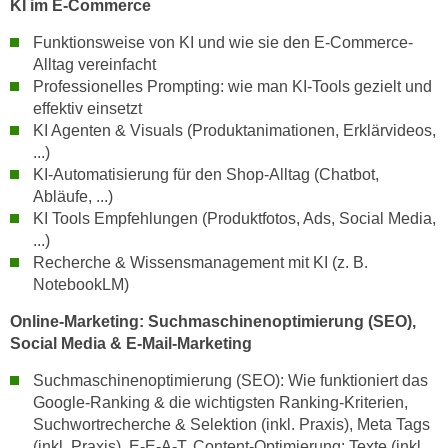
KI im E-Commerce
n
b
p
e
Funktionsweise von KI und wie sie den E-Commerce-
e
r
Alltag vereinfacht
r
Professionelles Prompting: wie man KI-Tools gezielt und
h
s
effektiv einsetzt
i
o
KI Agenten & Visuals (Produktanimationen, Erklärvideos,
n
n
...)
a
KI-Automatisierung für den Shop-Alltag (Chatbot,
e
u
Abläufe, ...)
n
s
KI Tools Empfehlungen (Produktfotos, Ads, Social Media,
b
e
...)
e
i
Recherche & Wissensmanagement mit KI (z. B.
z
n
NotebookLM)
o
e
g
Online-Marketing: Suchmaschinenoptimierung (SEO),
a
e
Social Media & E-Mail-Marketing
n
n
g
Suchmaschinenoptimierung (SEO): Wie funktioniert das
e
e
Google-Ranking & die wichtigsten Ranking-Kriterien,
n
n
Suchwortrecherche & Selektion (inkl. Praxis), Meta Tags
D
(inkl. Praxis), E-E-A-T, Content-Optimierung: Texte (inkl.
e