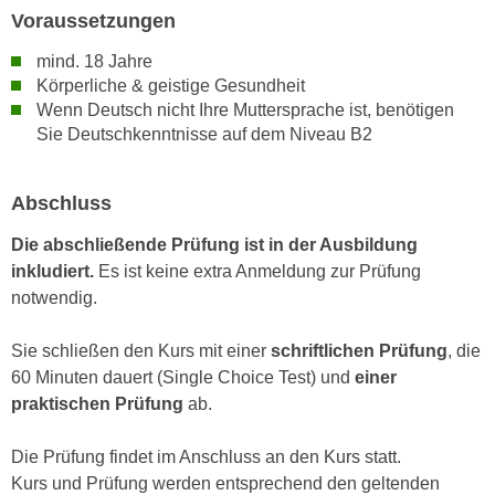
r
Voraussetzungen
a
t
b
e
mind. 18 Jahre
e
Körperliche & geistige Gesundheit
C
n
Wenn Deutsch nicht Ihre Muttersprache ist, benötigen
o
.
Sie Deutschkenntnisse auf dem Niveau B2
o
W
k
e
i
Abschluss
n
e
n
Die abschließende Prüfung ist in der Ausbildung
s
S
inkludiert
.
Es ist keine extra Anmeldung zur Prüfung
z
i
notwendig.
u
e
A
d
Sie schließen den Kurs mit einer
schriftlichen Prüfung
, die
n
e
60 Minuten dauert (Single Choice Test) und
einer
a
r
praktischen Prüfung
ab.
l
C
y
o
Die Prüfung findet im Anschluss an den Kurs statt.
s
o
Kurs und Prüfung werden entsprechend den geltenden
e