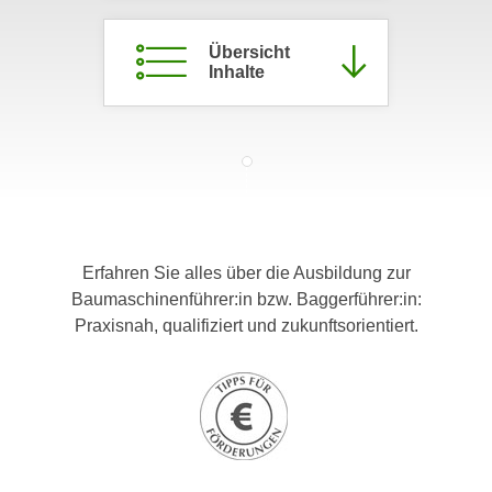
c
i
h
m
Übersicht
t
Inhalte
m
e
u
n
n
S
g
i
v
e
e
,
r
d
w
Erfahren Sie alles über die Ausbildung zur
a
e
Baumaschinenführer:in bzw. Baggerführer:in:
s
n
Praxisnah, qualifiziert und zukunftsorientiert.
s
d
w
e
i
n
r
w
a
i
u
r
c