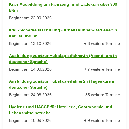
a
Kran-Ausbildung am Fahrzeug- und Ladekran über 300
h
kNm
t
m
e
Beginnt am
22.09.2026
e
n
O
IPAF-Sicherheitsschulung - Arbeitsbühnen-Bediener:in
a
n
Kat. 3a und 3b
u
l
Beginnt am
13.10.2026
+ 3 weitere Termine
c
i
anzeigen
h
n
Ausbildung zum/zur Hubstaplerfahrer:in (Abendkurs in
a
e
deutscher Sprache)
n
-
Beginnt am
14.09.2026
+ 7 weitere Termine
U
anzeigen
J
n
Ausbildung zum/zur Hubstaplerfahrer:in (Tageskurs in
o
t
deutscher Sprache)
u
e
Beginnt am
24.08.2026
+ 35 weitere Termine
r
anzeigen
r
n
Hygiene und HACCP für Hotellerie, Gastronomie und
n
e
Lebensmittelbetriebe
e
y
Beginnt am
10.09.2026
+ 9 weitere Termine
h
z
anzeigen
m