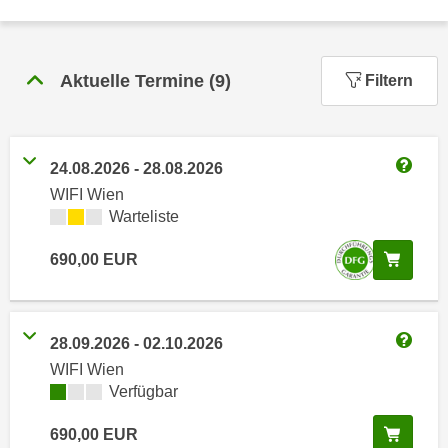
n
h
u
C
r
o
C
Aktuelle Termine
(
9
)
Filtern
o
o
k
o
i
k
e
24.08.2026
-
28.08.2026
i
Weitere
s
WIFI Wien
e
v
Kursverfügbarkeit:
Warteliste
s
o
,
In de
690,00
EUR
n
d
U
i
S
e
-
f
28.09.2026
-
02.10.2026
Weitere
a
ü
WIFI Wien
m
r
Kursverfügbarkeit:
Verfügbar
e
d
r
In de
690,00
EUR
i