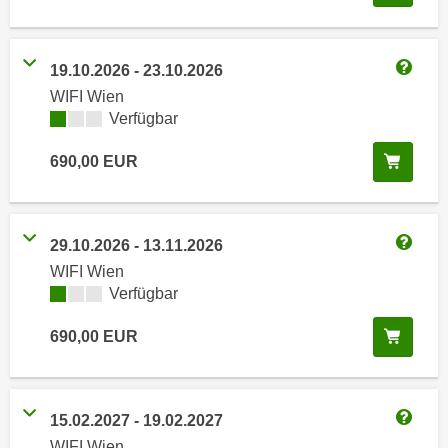
i
e
k
F
a
u
19.10.2026
-
23.10.2026
n
Weitere
n
WIFI Wien
i
k
Kursverfügbarkeit:
Verfügbar
s
t
c
i
In de
690,00
EUR
h
o
e
n
n
d
29.10.2026
-
13.11.2026
U
e
Weitere
n
WIFI Wien
r
Kursverfügbarkeit:
Verfügbar
t
W
e
e
In de
690,00
EUR
r
b
n
s
e
e
h
15.02.2027
-
19.02.2027
i
Weitere
m
WIFI Wien
t