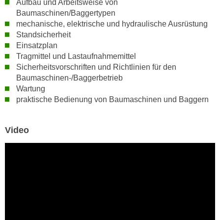
Aufbau und Arbeitsweise von
h
e
Baumaschinen/Baggertypen
u
r
mechanische, elektrische und hydraulische Ausrüstung
t
e
Standsicherheit
z
n
Einsatzplan
a
“
Tragmittel und Lastaufnahmemittel
b
k
Sicherheitsvorschriften und Richtlinien für den
k
Baumaschinen-/Baggerbetrieb
l
o
Wartung
i
m
praktische Bedienung von Baumaschinen und Baggern
c
m
k
e
e
Video
n
n
z
,
w
v
i
e
s
r
c
w
h
e
e
n