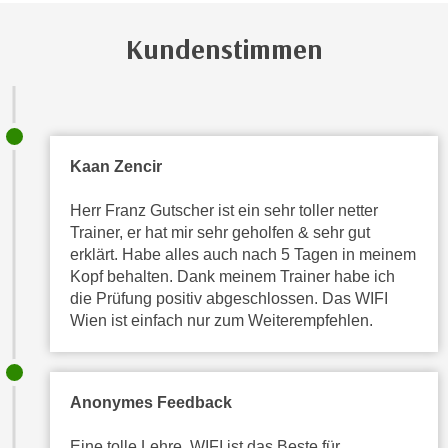
r
h
u
Kundenstimmen
t
n
a
g
n
s
g
z
e
w
m
Kaan Zencir
e
e
c
Herr Franz Gutscher ist ein sehr toller netter
s
k
Trainer, er hat mir sehr geholfen & sehr gut
s
e
erklärt. Habe alles auch nach 5 Tagen in meinem
e
g
Kopf behalten. Dank meinem Trainer habe ich
n
e
die Prüfung positiv abgeschlossen. Das WIFI
e
s
Wien ist einfach nur zum Weiterempfehlen.
n
e
S
t
c
z
Anonymes Feedback
h
t
u
.
Eine tolle Lehre. WIFI ist das Beste für