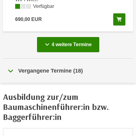
e
Kursverfügbarkeit:
Verfügbar
e
n
n
In de
e
690,00
EUR
o
i
t
n
w
s
e
vergange
4 weitere
Termine
e
n
t
d
z
i
e
Vergangene Termine
(
18
)
g
n
s
,
i
w
n
Ausbildung zur/zum
e
d
Baumaschinenführer:in bzw.
l
.
c
Baggerführer:in
W
h
e
e
n
s