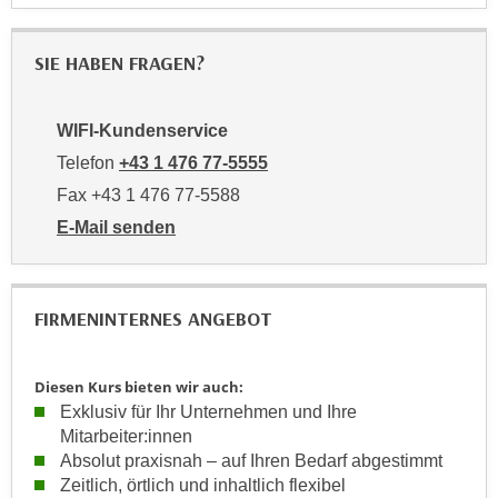
u
e
b
n
i
SIE HABEN FRAGEN?
i
e
n
t
WIFI-Kundenservice
d
e
e
Telefon
+43 1 476 77-5555
n
n
,
Fax +43 1 476 77-5588
U
w
E-Mail senden
S
e
an WIFI-Kundenservice: https://www.wifiwien.at/artik
A
r
,
d
FIRMENINTERNES ANGEBOT
b
e
e
n
i
w
Diesen Kurs bieten wir auch:
w
e
Exklusiv für Ihr Unternehmen und Ihre
e
i
Mitarbeiter:innen
l
t
Absolut praxisnah – auf Ihren Bedarf abgestimmt
c
Zeitlich, örtlich und inhaltlich flexibel
e