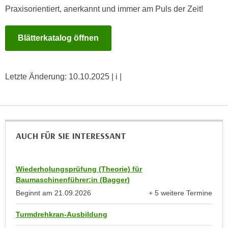
n
b
Praxisorientiert, anerkannt und immer am Puls der Zeit!
p
e
e
r
Blätterkatalog öffnen
r
h
s
i
o
n
n
Letzte Änderung:
10.10.2025
| i |
a
e
u
n
s
b
e
e
i
AUCH FÜR SIE INTERESSANT
z
n
o
e
g
a
Wiederholungsprüfung (Theorie) für
e
n
Baumaschinenführer:in (Bagger)
n
g
Beginnt am
21.09.2026
+ 5 weitere Termine
e
e
anzeigen
n
Turmdrehkran-Ausbildung
n
D
e