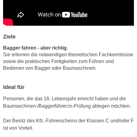
n
d
E
e
U
n
-
w
U
Ziele
i
S
r
Bagger fahren - aber richtig.
A
z
Sie erlernen die notwendigen theoretischen Fachkenntnisse
u
i
sowie die praktischen Fertigkeiten zum Führen und
n
e
Bedienen von Bagger oder Baumaschinen.
t
l
e
o
r
Ideal für
r
w
i
Personen, die das 18. Lebensjahr erreicht haben und die
o
e
Baumaschinen-/Baggerführer:in-Prüfung ablegen möchten.
r
n
f
t
Der Besitz des Kfz.-Führerscheins der Klassen C und/oder F
e
i
ist von Vorteil.
n
e
h