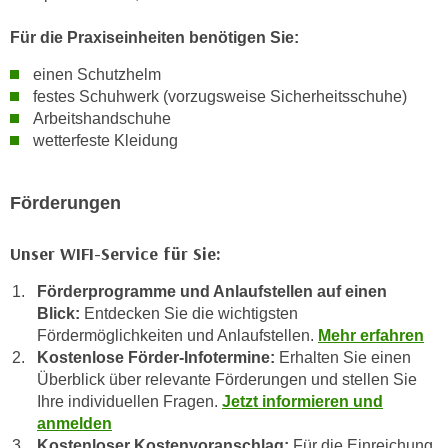
n
e
Für die Praxiseinheiten benötigen Sie:
,
l
g
e
einen Schutzhelm
e
v
festes Schuhwerk (vorzugsweise Sicherheitsschuhe)
l
Arbeitshandschuhe
a
a
wetterfeste Kleidung
n
n
t
g
e
Förderungen
e
I
n
n
Unser WIFI-Service für Sie:
I
h
h
a
Förderprogramme und Anlaufstellen auf einen
r
l
Blick:
Entdecken Sie die wichtigsten
e
t
Fördermöglichkeiten und Anlaufstellen.
Mehr erfahren
d
Kostenlose Förder-Infotermine:
Erhalten Sie einen
e
u
Überblick über relevante Förderungen und stellen Sie
a
r
Ihre individuellen Fragen.
Jetzt informieren und
n
c
anmelden
z
Kostenloser Kostenvoranschlag:
Für die Einreichung
h