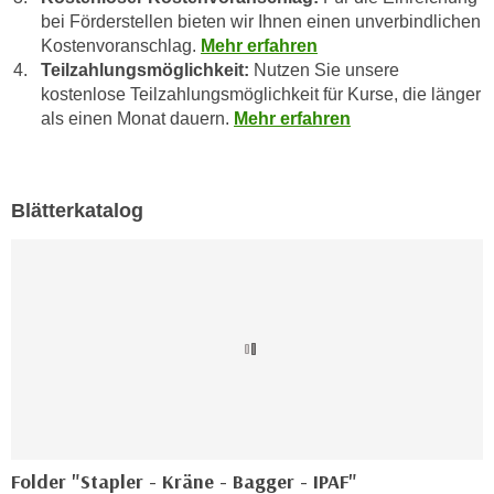
u
bei Förderstellen bieten wir Ihnen einen unverbindlichen
d
z
Kostenvoranschlag.
Mehr erfahren
i
e
Teilzahlungsmöglichkeit:
Nutzen Sie unsere
e
i
kostenlose Teilzahlungsmöglichkeit für Kurse, die länger
C
g
als einen Monat dauern.
Mehr erfahren
o
e
o
n
k
.
Blätterkatalog
i
U
e
m
s
I
e
h
r
n
h
e
o
n
b
d
e
a
n
r
e
Folder "Stapler - Kräne - Bagger - IPAF"
ü