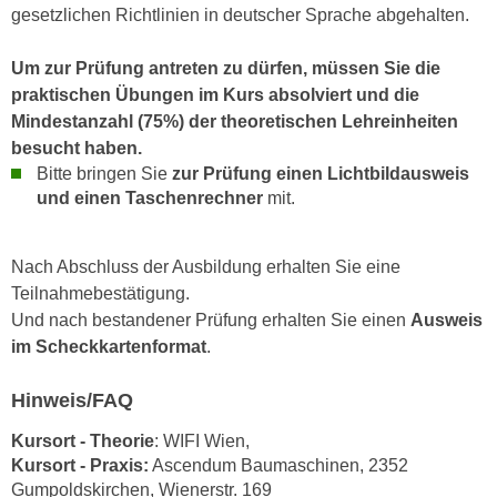
k
gesetzlichen Richtlinien in deutscher Sprache abgehalten.
z
i
w
e
Um zur Prüfung antreten zu dürfen, müssen Sie die
e
-
praktischen Übungen im Kurs absolviert und die
c
S
Mindestanzahl (75%) der theoretischen Lehreinheiten
k
e
besucht haben.
e
t
Bitte bringen Sie
zur Prüfung einen Lichtbildausweis
n
z
und einen Taschenrechner
mit.
u
u
n
n
d
Nach Abschluss der Ausbildung erhalten Sie eine
g
u
Teilnahmebestätigung.
z
m
Und nach bestandener Prüfung erhalten Sie einen
Ausweis
u
f
im Scheckkartenformat
.
s
ü
t
r
Hinweis/FAQ
i
S
m
Kursort - Theorie
: WIFI Wien,
i
m
Kursort - Praxis:
Ascendum Baumaschinen, 2352
e
e
Gumpoldskirchen, Wienerstr. 169
r