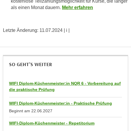
kostenlose Teilzahlungsmöglichkeit für Kurse, die länger
k
z
als einen Monat dauern.
Mehr erfahren
i
w
e
e
-
c
S
Letzte Änderung:
11.07.2024
| i |
k
e
e
t
n
z
u
u
n
SO GEHT'S WEITER
n
d
g
u
z
m
WIFI Diplom-Küchenmeister:in NQR 6 - Vorbereitung auf
u
f
die praktische Prüfung
s
ü
t
r
WIFI Diplom-Küchenmeister:in - Praktische Prüfung
i
S
Beginnt am
22.06.2027
m
i
m
WIFI-Diplom-Küchenmeister - Repetitorium
e
e
r