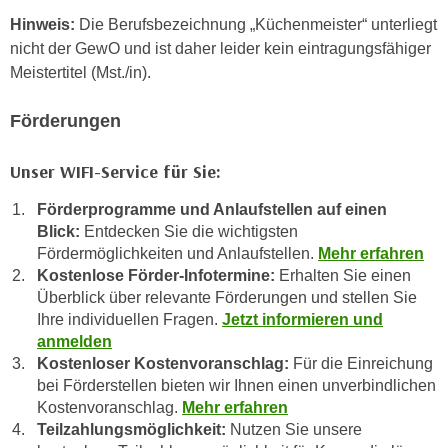
r
a
Hinweis:
Die Berufsbezeichnung „Küchenmeister“ unterliegt
t
b
nicht der GewO und ist daher leider kein eintragungsfähiger
e
e
Meistertitel (Mst./in).
C
n
o
.
Förderungen
o
W
k
e
Unser WIFI-Service für Sie:
i
n
e
Förderprogramme und Anlaufstellen auf einen
n
s
Blick:
Entdecken Sie die wichtigsten
S
z
Fördermöglichkeiten und Anlaufstellen.
Mehr erfahren
i
u
Kostenlose Förder-Infotermine:
Erhalten Sie einen
e
A
Überblick über relevante Förderungen und stellen Sie
d
n
Ihre individuellen Fragen.
Jetzt informieren und
e
anmelden
a
r
Kostenloser Kostenvoranschlag:
Für die Einreichung
l
C
bei Förderstellen bieten wir Ihnen einen unverbindlichen
y
o
Kostenvoranschlag.
Mehr erfahren
s
Teilzahlungsmöglichkeit:
Nutzen Sie unsere
o
e