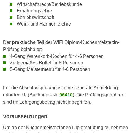
h
Wirtschaftsrecht/Betriebskunde
e
u
Ernährungslehre
r
t
Betriebswirtschaft
e
z
Wein- und Harmonielehre
n
a
“
b
k
Der
praktische
Teil der WIFI Diplom-Küchenmeister:in-
k
l
Prüfung beinhaltet:
o
i
4-Gang Warenkorb-Kochen für 4-6 Personen
m
c
Zeitgemäßes Buffet für 8 Personen
m
k
5-Gang Meistermenü für 4-6 Personen
e
e
n
n
z
Für die Abschlussprüfung ist eine seperate Anmeldung
,
w
erforderlich (Buchungs-Nr.
96410
). Die Prüfungsgebühren
v
i
sind im Lehrgangsbetrag
nicht
inbegriffen.
e
s
r
Voraussetzungen
c
w
h
e
Um an der Küchenmeister:innen Diplomprüfung teilnehmen
e
n