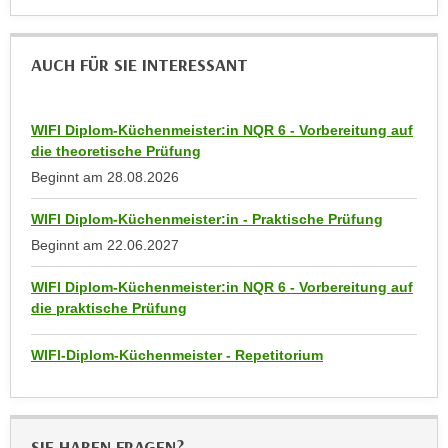
n
e
,
l
AUCH FÜR SIE INTERESSANT
g
e
e
v
l
a
WIFI Diplom-Küchenmeister:in NQR 6 - Vorbereitung auf
a
n
die theoretische Prüfung
n
t
Beginnt am
28.08.2026
g
e
e
I
WIFI Diplom-Küchenmeister:in - Praktische Prüfung
n
n
Beginnt am
22.06.2027
I
h
h
a
WIFI Diplom-Küchenmeister:in NQR 6 - Vorbereitung auf
r
die praktische Prüfung
l
e
t
d
WIFI-Diplom-Küchenmeister - Repetitorium
e
u
a
r
n
c
z
SIE HABEN FRAGEN?
h