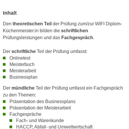
n
i
S
Inhalt
c
i
h
e
Den
theoretischen Teil
der Prüfung zum/zur WIFI Diplom-
n
a
Küchenmeister:in bilden die
schriftlichen
i
u
Prüfungsleistungen und das
Fachgespräch
.
c
f
h
„
Der
schriftliche
Teil der Prüfung umfasst:
t
A
Onlinetest
d
l
Meisterbuch
e
Meisterarbeit
l
m
Businessplan
e
D
a
Der
mündliche
Teil der Prüfung umfasst ein Fachgespräch
a
k
zu den Themen:
t
z
Präsentation des Businessplans
e
e
Präsentation der Meisterarbeit
n
p
Fachgespräche
s
t
Fach- und Warenkunde
c
i
HACCP, Abfall- und Umweltwirtschaft