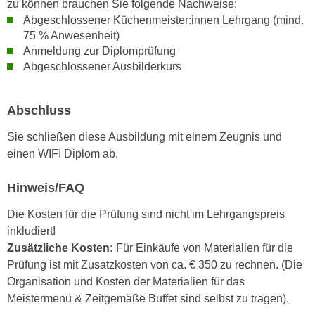
zu können brauchen Sie folgende Nachweise:
n
d
Abgeschlossener Küchenmeister:innen Lehrgang (mind.
E
e
75 % Anwesenheit)
U
n
Anmeldung zur Diplomprüfung
-
Abgeschlossener Ausbilderkurs
w
U
i
S
r
Abschluss
A
z
u
i
Sie schließen diese Ausbildung mit einem Zeugnis und
n
e
einen WIFI Diplom ab.
t
l
e
o
Hinweis/FAQ
r
r
w
Die Kosten für die Prüfung sind nicht im Lehrgangspreis
i
o
inkludiert!
e
r
Zusätzliche Kosten:
Für Einkäufe von Materialien für die
n
f
Prüfung ist mit Zusatzkosten von ca. € 350 zu rechnen. (Die
t
e
Organisation und Kosten der Materialien für das
i
n
Meistermenü & Zeitgemäße Buffet sind selbst zu tragen).
e
h