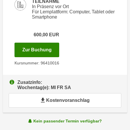
TEILNAHME
i
e
In Präsenz vor Ort
k
F
Für Lernplattform: Computer, Tablet oder
a
Smartphone
u
n
n
i
k
600,00
EUR
s
t
c
i
für Termin: 25.11.2026 - 12.12.202
Zur Buchung
h
o
e
n
Kursnummer: 96410016
n
d
U
e
n
r
Zusatzinfo:
t
Wochentag(e): MI FR SA
W
e
e
r
Kostenvoranschlag
b
n
s
e
e
h
Kein passender Termin verfügbar?
i
m
t