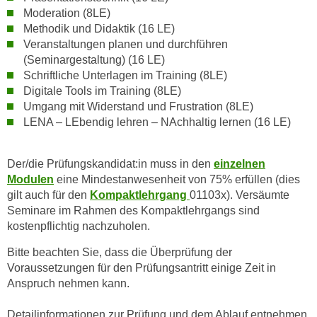
h
e
Moderation (8LE)
u
r
Methodik und Didaktik (16 LE)
t
Veranstaltungen planen und durchführen
e
z
(Seminargestaltung) (16 LE)
n
a
Schriftliche Unterlagen im Training (8LE)
“
b
Digitale Tools im Training (8LE)
k
Umgang mit Widerstand und Frustration (8LE)
k
l
LENA – LEbendig lehren – NAchhaltig lernen (16 LE)
o
i
m
c
m
k
Der/die Prüfungskandidat:in muss in den
einzelnen
e
Modulen
eine Mindestanwesenheit von 75% erfüllen (dies
e
n
gilt auch für den
Kompaktlehrgang
01103x). Versäumte
n
z
Seminare im Rahmen des Kompaktlehrgangs sind
,
w
kostenpflichtig nachzuholen.
v
i
e
Bitte beachten Sie, dass die Überprüfung der
s
r
Voraussetzungen für den Prüfungsantritt einige Zeit in
c
w
Anspruch nehmen kann.
h
e
e
Detailinformationen zur Prüfung und dem Ablauf entnehmen
n