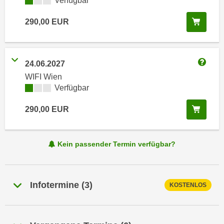
Kursverfügbarkeit:
Verfügbar
i
e
k
F
In de
290,00
EUR
a
u
n
n
i
k
s
24.06.2027
t
Weitere
c
WIFI Wien
i
h
Kursverfügbarkeit:
Verfügbar
o
e
n
In de
290,00
EUR
n
d
U
e
n
r
Kein passender Termin verfügbar?
t
W
e
e
r
b
n
Infotermine
(
3
)
KOSTENLOS
s
e
e
h
i
m
t