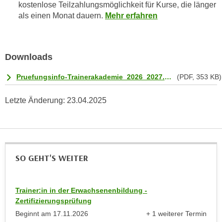
r
kostenlose Teilzahlungsmöglichkeit für Kurse, die länger
a
t
als einen Monat dauern.
Mehr erfahren
b
e
e
C
n
o
Downloads
.
o
W
k
Pruefungsinfo-Trainerakademie_2026_2027.pdf
(PDF, 353 KB)
e
i
n
e
Letzte Änderung:
23.04.2025
n
s
S
z
i
u
e
A
d
SO GEHT'S WEITER
n
e
a
r
l
C
Trainer:in in der Erwachsenenbildung -
y
Zertifizierungsprüfung
o
s
o
Beginnt am
17.11.2026
+ 1 weiterer Termin
e