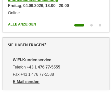
n
Freitag,
04.09.2026
,
18:00
-
20:00
Don
e
,
l
Online
Onl
g
e
e
v
ALLE ANZEIGEN
ALL
l
a
a
n
n
t
SIE HABEN FRAGEN?
g
e
e
I
n
n
WIFI-Kundenservice
I
h
Telefon
+43 1 476 77-5555
h
a
Fax +43 1 476 77-5588
r
l
E-Mail senden
e
t
an WIFI-Kundenservice: https://www.wifiwien.at/artik
d
e
u
a
r
n
c
z
h