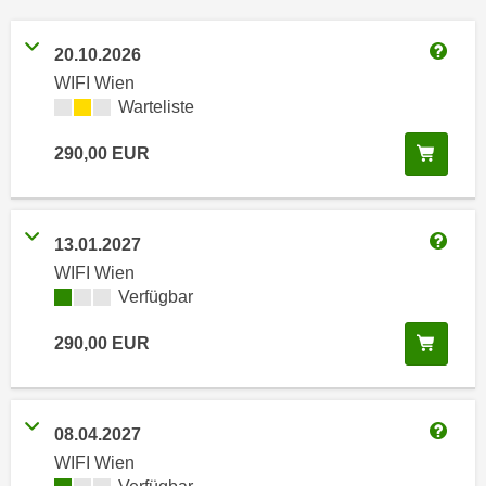
n
h
u
C
20.10.2026
r
Weitere
o
WIFI Wien
C
o
Kursverfügbarkeit:
Warteliste
o
k
o
In de
290,00
EUR
i
k
e
i
s
e
v
s
13.01.2027
o
Weitere
,
WIFI Wien
n
d
Kursverfügbarkeit:
Verfügbar
U
i
S
In de
290,00
EUR
e
-
f
a
ü
m
r
08.04.2027
e
d
Weitere
WIFI Wien
r
i