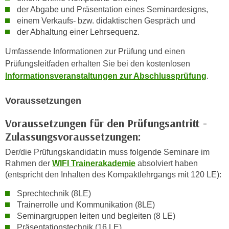
n
der Abgabe und Präsentation eines Seminardesigns,
i
S
einem Verkaufs- bzw. didaktischen Gespräch und
c
i
der Abhaltung einer Lehrsequenz.
h
e
n
Umfassende Informationen zur Prüfung und einen
a
i
Prüfungsleitfaden erhalten Sie bei den kostenlosen
u
c
Informationsveranstaltungen zur Abschlussprüfung
.
f
h
„
t
Voraussetzungen
A
d
l
Voraussetzungen für den Prüfungsantritt -
e
l
Zulassungsvoraussetzungen:
m
e
D
a
Der/die Prüfungskandidat:in muss folgende Seminare im
a
k
Rahmen der
WIFI Trainerakademie
absolviert haben
t
(entspricht den Inhalten des Kompaktlehrgangs mit 120 LE):
z
e
e
Sprechtechnik (8LE)
n
p
Trainerrolle und Kommunikation (8LE)
s
t
Seminargruppen leiten und begleiten (8 LE)
c
i
Präsentationstechnik (16 LE)