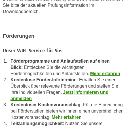
n
Sie bitte der aktuellen Prüfungsinformation im
d
E
Downloadbereich.
e
U
n
-
w
U
i
Förderungen
S
r
A
z
Unser WIFI-Service für Sie:
u
i
n
e
Förderprogramme und Anlaufstellen auf einen
t
Blick:
Entdecken Sie die wichtigsten
l
e
Fördermöglichkeiten und Anlaufstellen.
Mehr erfahren
o
r
Kostenlose Förder-Infotermine:
Erhalten Sie einen
r
w
Überblick über relevante Förderungen und stellen Sie
i
Ihre individuellen Fragen.
Jetzt informieren und
o
e
anmelden
r
n
Kostenloser Kostenvoranschlag:
Für die Einreichung
f
t
bei Förderstellen bieten wir Ihnen einen unverbindlichen
e
i
Kostenvoranschlag.
Mehr erfahren
n
e
Teilzahlungsmöglichkeit:
Nutzen Sie unsere
h