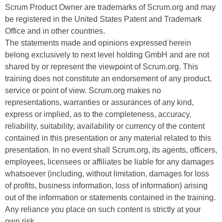
t
Scrum Product Owner are trademarks of Scrum.org and may
D
z
be registered in the United States Patent and Trademark
a
n
Office and in other countries.
z
i
The statements made and opinions expressed herein
u
v
belong exclusively to next level holding GmbH and are not
v
e
shared by or represent the viewpoint of Scrum.org. This
e
a
training does not constitute an endorsement of any product,
r
u
service or point of view. Scrum.org makes no
a
u
representations, warranties or assurances of any kind,
r
n
express or implied, as to the completeness, accuracy,
b
t
reliability, suitability, availability or currency of the content
e
e
contained in this presentation or any material related to this
i
r
presentation. In no event shall Scrum.org, its agents, officers,
t
l
employees, licensees or affiliates be liable for any damages
e
i
whatsoever (including, without limitation, damages for loss
n
e
of profits, business information, loss of information) arising
w
g
out of the information or statements contained in the training.
i
e
Any reliance you place on such content is strictly at your
r
n
own risk.
u