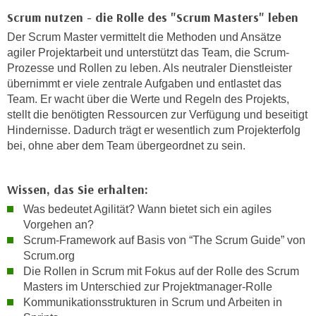
k
z
Scrum nutzen - die Rolle des "Scrum Masters" leben
i
w
Der Scrum Master vermittelt die Methoden und Ansätze
e
e
agiler Projektarbeit und unterstützt das Team, die Scrum-
-
c
Prozesse und Rollen zu leben. Als neutraler Dienstleister
S
k
übernimmt er viele zentrale Aufgaben und entlastet das
e
e
Team. Er wacht über die Werte und Regeln des Projekts,
t
n
stellt die benötigten Ressourcen zur Verfügung und beseitigt
z
u
Hindernisse. Dadurch trägt er wesentlich zum Projekterfolg
u
bei, ohne aber dem Team übergeordnet zu sein.
n
n
d
g
u
Wissen, das Sie erhalten:
z
m
u
Was bedeutet Agilität? Wann bietet sich ein agiles
f
Vorgehen an?
s
ü
Scrum-Framework auf Basis von “The Scrum Guide” von
t
r
Scrum.org
i
S
Die Rollen in Scrum mit Fokus auf der Rolle des Scrum
m
i
Masters im Unterschied zur Projektmanager-Rolle
m
e
Kommunikationsstrukturen in Scrum und Arbeiten in
e
r