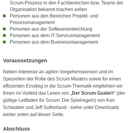
u
Scrum-Prozess in den Fachbereichen bzw. Teams der
e
b
Organisation bekannt machen sollen
n
Personen aus den Bereichen Projekt- und
i
i
Prozessmanagement
e
n
Personen aus der Softwareentwicklung
t
d
Personen aus dem IT-Servicemanagement
e
Personen aus dem Businessmanagement
e
n
n
,
U
w
Voraussetzungen
S
e
A
Neben Interesse an agilen Vorgehensweisen und im
r
,
Speziellen der Rolle des Scrum Masters sowie für einen
d
b
effizienten Einstieg in die Scrum-Thematik empfehlen wir
e
e
Ihnen im Vorfeld das Lesen von „
Der Scrum Guide®
“ (der
n
i
gültige Leitfaden für Scrum: Die Spielregeln) von Ken
w
w
Schwaber und Jeff Sutherland - siehe unter Downloads
e
e
weiter unten auf dieser Seite.
i
l
t
c
Abschluss
e