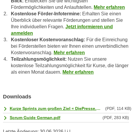
Blick:
Entdecken Sie die wichtigsten
t
A
Fördermöglichkeiten und Anlaufstellen.
Mehr erfahren
e
Kostenlose Förder-Infotermine:
Erhalten Sie einen
u
g
Überblick über relevante Förderungen und stellen Sie
f
e
Ihre individuellen Fragen.
Jetzt informieren und
l
n
anmelden
i
Kostenloser Kostenvoranschlag:
Für die Einreichung
i
s
bei Förderstellen bieten wir Ihnen einen unverbindlichen
e
t
Kostenvoranschlag.
Mehr erfahren
ß
u
Teilzahlungsmöglichkeit:
Nutzen Sie unsere
e
n
kostenlose Teilzahlungsmöglichkeit für Kurse, die länger
n
g
als einen Monat dauern.
Mehr erfahren
u
d
n
e
d
r
Downloads
i
P
n
a
Kurze Sprints zum großen Ziel « DiePresse.com.pdf
(PDF, 114 KB)
s
r
b
Scrum Guide German.pdf
(PDF, 283 KB)
t
e
n
Letzte Änderung:
30.06.2026
| i |
s