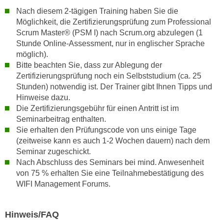
h
r
Nach diesem 2-tägigen Training haben Sie die
e
e
Möglichkeit, die Zertifizierungsprüfung zum Professional
n
C
Scrum Master® (PSM I) nach Scrum.org abzulegen (1
I
o
Stunde Online-Assessment, nur in englischer Sprache
h
o
möglich).
r
Bitte beachten Sie, dass zur Ablegung der
k
e
Zertifizierungsprüfung noch ein Selbststudium (ca. 25
i
D
Stunden) notwendig ist. Der Trainer gibt Ihnen Tipps und
e
a
Hinweise dazu.
s
Die Zertifizierungsgebühr für einen Antritt ist im
t
f
Seminarbeitrag enthalten.
e
ü
Sie erhalten den Prüfungscode von uns einige Tage
n
r
(zeitweise kann es auch 1-2 Wochen dauern) nach dem
k
M
Seminar zugeschickt.
e
a
Nach Abschluss des Seminars bei mind. Anwesenheit
i
r
von 75 % erhalten Sie eine Teilnahmebestätigung des
n
k
WIFI Management Forums.
e
e
m
t
Hinweis/FAQ
d
i