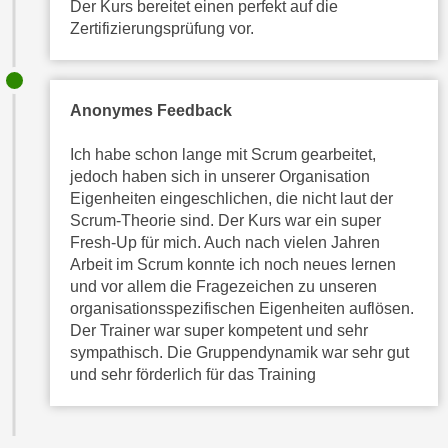
Der Kurs bereitet einen perfekt auf die
U
Zertifizierungsprüfung vor.
n
t
e
Anonymes Feedback
r
„
Ich habe schon lange mit Scrum gearbeitet,
E
jedoch haben sich in unserer Organisation
i
Eigenheiten eingeschlichen, die nicht laut der
n
Scrum-Theorie sind. Der Kurs war ein super
s
Fresh-Up für mich. Auch nach vielen Jahren
t
Arbeit im Scrum konnte ich noch neues lernen
e
und vor allem die Fragezeichen zu unseren
l
organisationsspezifischen Eigenheiten auflösen.
l
Der Trainer war super kompetent und sehr
u
sympathisch. Die Gruppendynamik war sehr gut
und sehr förderlich für das Training
n
g
e
n