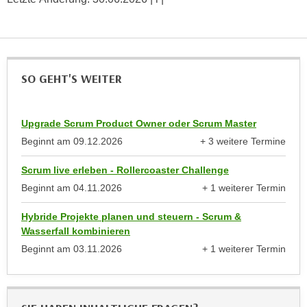
e
o
r
n
u
d
n
e
d
SO GEHT'S WEITER
r
n
e
ä
a
h
Upgrade Scrum Product Owner oder Scrum Master
u
e
Beginnt am
09.12.2026
+ 3 weitere Termine
c
r
anzeigen
h
e
Scrum live erleben - Rollercoaster Challenge
d
I
Beginnt am
04.11.2026
+ 1 weiterer Termin
i
anzeigen
n
e
Hybride Projekte planen und steuern - Scrum &
f
U
Wasserfall kombinieren
o
S
Beginnt am
03.11.2026
+ 1 weiterer Termin
r
anzeigen
-
m
a
a
m
t