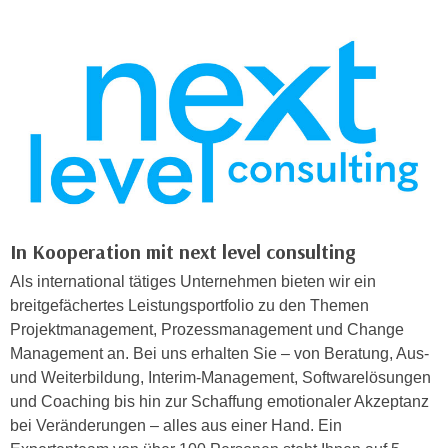
e
n
m
g
E
z
U
w
-
e
D
c
a
k
t
e
e
u
n
n
In Kooperation mit next level consulting
s
d
c
Als international tätiges Unternehmen bieten wir ein
O
h
breitgefächertes Leistungsportfolio zu den Themen
p
u
Projektmanagement, Prozessmanagement und Change
t
t
Management an. Bei uns erhalten Sie – von Beratung, Aus-
i
z
und Weiterbildung, Interim-Management, Softwarelösungen
m
r
und Coaching bis hin zur Schaffung emotionaler Akzeptanz
i
e
bei Veränderungen – alles aus einer Hand. Ein
e
c