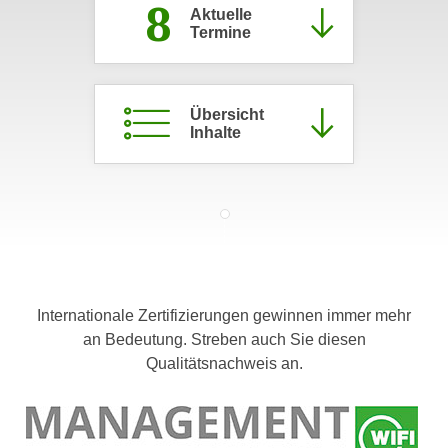
8
Aktuelle
c
i
Termine
h
m
t
m
e
u
n
Übersicht
n
Inhalte
S
g
i
v
e
e
,
r
d
w
a
e
s
n
s
d
Internationale Zertifizierungen gewinnen immer mehr
w
e
an Bedeutung. Streben auch Sie diesen
i
n
Qualitätsnachweis an.
r
w
a
i
u
r
c