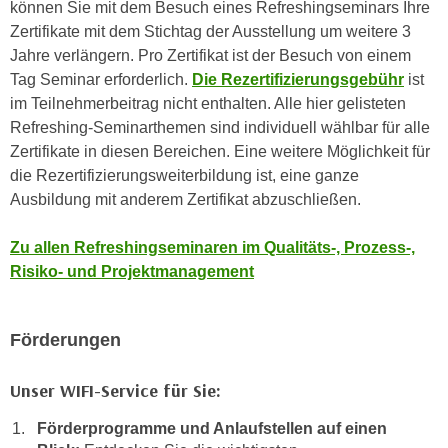
h
können Sie mit dem Besuch eines Refreshingseminars Ihre
e
u
Zertifikate mit dem Stichtag der Ausstellung um weitere 3
c
t
Jahre verlängern. Pro Zertifikat ist der Besuch von einem
h
z
Tag Seminar erforderlich.
Die Rezertifizierungsgebühr
ist
n
r
im Teilnehmerbeitrag nicht enthalten. Alle hier gelisteten
i
e
Refreshing-Seminarthemen sind individuell wählbar für alle
s
c
Zertifikate in diesen Bereichen. Eine weitere Möglichkeit für
c
h
die Rezertifizierungsweiterbildung ist, eine ganze
h
t
Ausbildung mit anderem Zertifikat abzuschließen.
e
l
D
i
Zu allen Refreshingseminaren im Qualitäts-, Prozess-,
a
c
Risiko- und Projektmanagement
t
h
e
e
n
Förderungen
n
.
R
E
Unser WIFI-Service für Sie:
e
i
c
n
Förderprogramme und Anlaufstellen auf einen
h
e