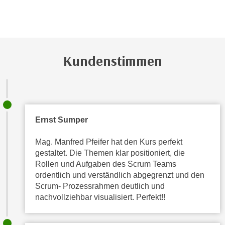
g
n
Z
d
u
e
g
n
a
Kundenstimmen
S
n
i
g
e
z
i
u
n
d
Ernst Sumper
u
i
n
e
Mag. Manfred Pfeifer hat den Kurs perfekt
s
s
gestaltet. Die Themen klar positioniert, die
e
Rollen und Aufgaben des Scrum Teams
e
r
ordentlich und verständlich abgegrenzt und den
n
e
Scrum- Prozessrahmen deutlich und
D
r
nachvollziehbar visualisiert. Perfekt!!
a
D
t
a
e