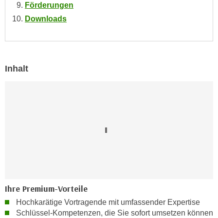
Förderungen
n
d
Downloads
E
e
U
n
-
w
U
i
S
Inhalt
r
A
z
u
i
n
e
t
l
e
o
r
r
w
i
o
e
r
n
f
t
Ihre Premium-Vorteile
e
i
Hochkarätige Vortragende mit umfassender Expertise
n
e
Schlüssel-Kompetenzen, die Sie sofort umsetzen können
h