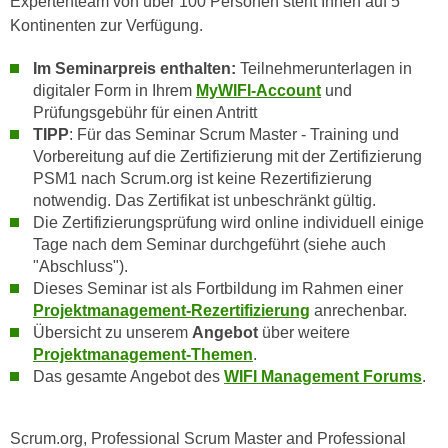
Expertenteam von über 100 Personen steht Ihnen auf 5
r
h
Kontinenten zur Verfügung.
u
t
n
Im Seminarpreis enthalten:
Teilnehmerunterlagen in
a
g
digitaler Form in Ihrem
MyWIFI-Account
und
n
s
Prüfungsgebühr für einen Antritt
g
z
TIPP
: Für das Seminar Scrum Master - Training und
e
w
Vorbereitung auf die Zertifizierung mit der Zertifizierung
m
e
PSM1 nach Scrum.org ist keine Rezertifizierung
e
c
notwendig. Das Zertifikat ist unbeschränkt gültig.
s
Die Zertifizierungsprüfung wird online individuell einige
k
s
Tage nach dem Seminar durchgeführt (siehe auch
e
e
"Abschluss").
g
n
Dieses Seminar ist als Fortbildung im Rahmen einer
e
Projektmanagement-Rezertifizierung
anrechenbar.
e
s
Übersicht zu unserem
Angebot
über weitere
n
e
Projektmanagement-Themen
.
S
t
Das gesamte Angebot des
WIFI Management Forums
.
c
z
h
t
u
Scrum.org, Professional Scrum Master and Professional
.