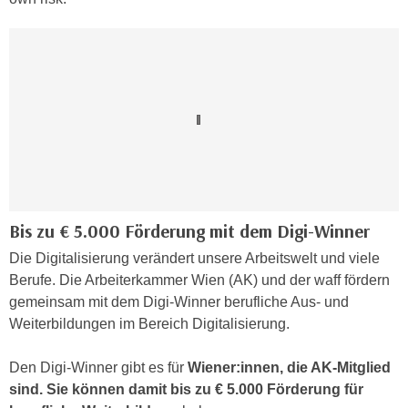
,
n
S
d
i
a
e
u
n
s
u
g
r
e
e
w
i
ä
n
h
Bis zu € 5.000 Förderung mit dem Digi-Winner
g
l
e
Die Digitalisierung verändert unsere Arbeitswelt und viele
t
s
Berufe. Die Arbeiterkammer Wien (AK) und der waff fördern
e
c
gemeinsam mit dem Digi-Winner berufliche Aus- und
P
h
Weiterbildungen im Bereich Digitalisierung.
a
r
r
ä
Den Digi-Winner gibt es für
Wiener:innen, die AK-Mitglied
t
n
sind. Sie können damit bis zu € 5.000 Förderung für
n
k