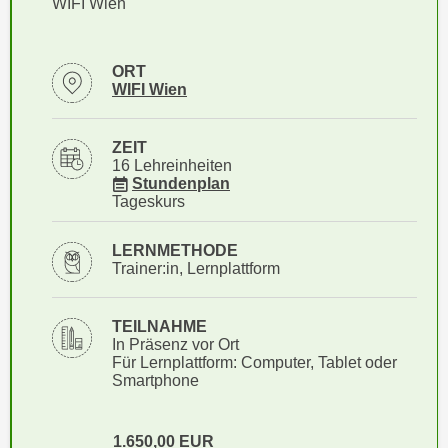
WIFI Wien
i
e
k
F
a
u
ORT
n
n
Standortinformationen zu
öffnen
WIFI Wien
i
k
s
t
ZEIT
c
i
16 Lehreinheiten
h
für Veranstaltung 18189045
o
Stundenplan
e
Tageskurs
n
n
d
U
LERNMETHODE
e
Trainer:in, Lernplattform
n
r
t
W
e
TEILNAHME
e
r
In Präsenz vor Ort
b
Für Lernplattform: Computer, Tablet oder
n
s
Smartphone
e
e
h
i
m
1.650,00
EUR
t