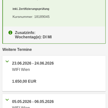
e
e
inkl. Zertifizierungsprüfung
n
n
e
Kursnummer: 18189045
o
i
t
n
w
s
Zusatzinfo:
e
Wochentag(e): DI MI
e
n
t
d
vergangene
Weitere
Termine
z
i
e
g
n
23.06.2026
-
24.06.2026
s
,
i
WIFI Wien
w
n
e
d
1.650,00
EUR
l
.
c
W
h
e
05.05.2026
-
06.05.2026
e
n
s
WIFI Wien