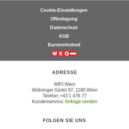
i
e
Cookie-Einstellungen
-
Offenlegung
P
Datenschutz
r
AGB
ä
f
Barrierefreiheit
e
r
Weiter zur Website der Wirts
e
n
ADRESSE
z
WIFI Wien
e
Währinger Gürtel 97, 1180 Wien
n
Telefon: +43 1 476 77
j
Kundenservice:
Anfrage senden
e
d
e
FOLGEN SIE UNS
r