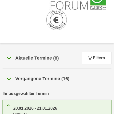
n
h
u
C
r
o
C
o
o
k
o
i
k
e
i
s
e
v
s
Aktuelle Termine
(
8
)
Filtern
o
,
n
d
U
i
Vergangene Termine
(
16
)
S
e
-
f
a
ü
Ihr ausgewählter Termin
m
r
e
d
20.01.2026
-
21.01.2026
r
i