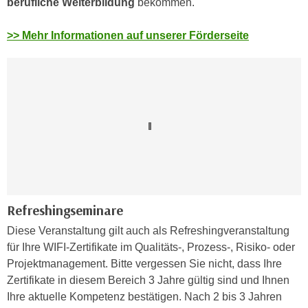
berufliche Weiterbildung
bekommen.
e
t
r
e
>> Mehr Informationen auf unserer Förderseite
p
,
e
b
r
i
s
s
o
k
n
e
e
i
n
n
b
e
e
d
z
Refreshingseminare
a
o
t
Diese Veranstaltung gilt auch als Refreshingveranstaltung
g
e
für Ihre WIFI-Zertifikate im Qualitäts-, Prozess-, Risiko- oder
e
n
Projektmanagement. Bitte vergessen Sie nicht, dass Ihre
n
s
Zertifikate in diesem Bereich 3 Jahre gültig sind und Ihnen
e
c
Ihre aktuelle Kompetenz bestätigen. Nach 2 bis 3 Jahren
t