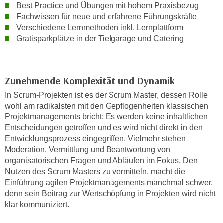
r
Best Practice und Übungen mit hohem Praxisbezug
a
t
Fachwissen für neue und erfahrene Führungskräfte
b
e
Verschiedene Lernmethoden inkl. Lernplattform
e
Gratisparkplätze in der Tiefgarage und Catering
C
n
o
.
o
W
k
Zunehmende Komplexität und Dynamik
e
i
In Scrum-Projekten ist es der Scrum Master, dessen Rolle
n
e
wohl am radikalsten mit den Gepflogen­heiten klassischen
n
s
Projektmanagements bricht: Es werden keine inhaltlichen
S
z
Entscheidungen getroffen und es wird nicht direkt in den
i
u
Entwicklungsprozess eingegriffen. Vielmehr stehen
e
A
Moderation, Vermittlung und Beantwortung von
d
n
organisatorischen Fragen und Abläufen im Fokus. Den
e
a
Nutzen des Scrum Masters zu vermitteln, macht die
r
Einführung agilen Projektmanagements manchmal schwer,
l
C
denn sein Beitrag zur Wertschöpfung in Projekten wird nicht
y
o
klar kommuniziert.
s
o
e