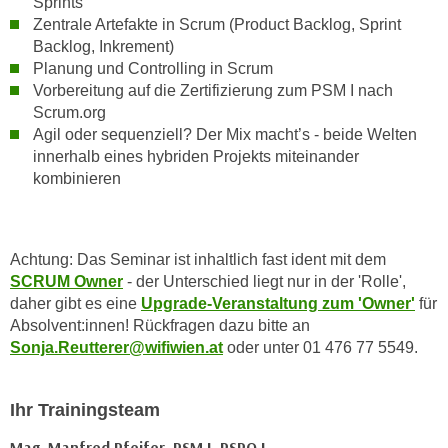
Sprints
n
e
Zentrale Artefakte in Scrum (Product Backlog, Sprint
,
Backlog, Inkrement)
l
g
Planung und Controlling in Scrum
e
e
Vorbereitung auf die Zertifizierung zum PSM I nach
v
l
Scrum.org
a
Agil oder sequenziell? Der Mix macht’s - beide Welten
a
n
innerhalb eines hybriden Projekts miteinander
n
t
kombinieren
g
e
e
I
n
n
I
Achtung: Das Seminar ist inhaltlich fast ident mit dem
h
h
SCRUM Owner
- der Unterschied liegt nur in der 'Rolle',
a
r
daher gibt es eine
Upgrade-Veranstaltung zum 'Owner'
für
l
Absolvent:innen! Rückfragen dazu bitte an
e
t
Sonja.Reutterer@wifiwien.at
oder unter 01 476 77 5549.
d
e
u
a
r
n
Ihr Trainingsteam
c
z
Mag. Manfred Pfeifer, PSM I, PSPO I
h