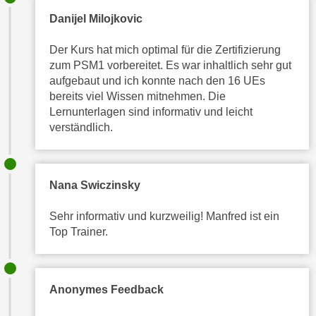
t
n
Danijel Milojkovic
e
e
n
Der Kurs hat mich optimal für die Zertifizierung
r
s
zum PSM1 vorbereitet. Es war inhaltlich sehr gut
l
c
aufgebaut und ich konnte nach den 16 UEs
a
h
bereits viel Wissen mitnehmen. Die
n
u
Lernunterlagen sind informativ und leicht
g
t
verständlich.
e
z
n
e
k
r
Nana Swiczinsky
a
k
n
l
Sehr informativ und kurzweilig! Manfred ist ein
n
ä
Top Trainer.
.
r
u
n
Anonymes Feedback
g
.