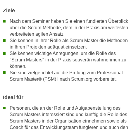
a
h
Ziele
t
m
e
e
Nach dem Seminar haben Sie einen fundierten Überblick
n
O
über die Scrum-Methode, dem in der Praxis am weitesten
a
verbreiteten agilen Ansatz.
n
u
Sie können in Ihrer Rolle als Scrum Master die Methoden
l
c
in Ihren Projekten adäquat einsetzen.
i
h
Sie kennen wichtige Anregungen, um die Rolle des
n
"Scrum Masters" in der Praxis souverän wahrnehmen zu
a
e
können.
n
-
Sie sind zielgerichtet auf die Prüfung zum Professional
U
J
Scrum Master® (PSM) I nach Scrum.org vorbereitet.
n
o
t
u
e
Ideal für
r
r
n
Personen, die an der Rolle und Aufgabenstellung des
n
e
Scrum Masters interessiert sind und künftig die Rolle des
e
y
Scrum Masters in der Organisation einnehmen sowie als
h
z
Coach für das Entwicklungsteam fungieren und auch den
m