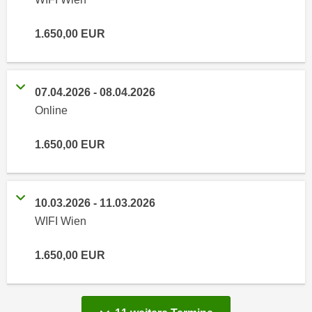
n
i
S
c
1.650,00
EUR
i
h
e
n
a
i
u
07.04.2026
-
08.04.2026
c
f
Online
h
„
t
A
1.650,00
EUR
d
l
e
l
m
e
D
10.03.2026
-
11.03.2026
a
a
WIFI Wien
k
t
z
e
1.650,00
EUR
e
n
p
s
t
c
i