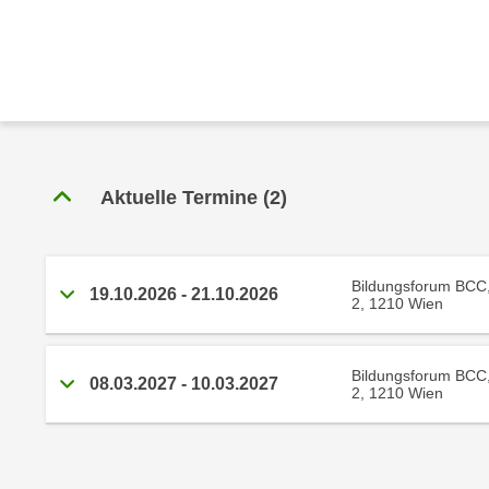
r
c
n
h
u
C
r
o
C
o
o
k
o
i
k
Aktuelle Termine
(
2
)
e
i
s
e
v
s
o
Bildungsforum BCC
,
19.10.2026
-
21.10.2026
2, 1210 Wien
n
d
U
i
S
e
Bildungsforum BCC
08.03.2027
-
10.03.2027
-
2, 1210 Wien
f
a
ü
m
r
e
d