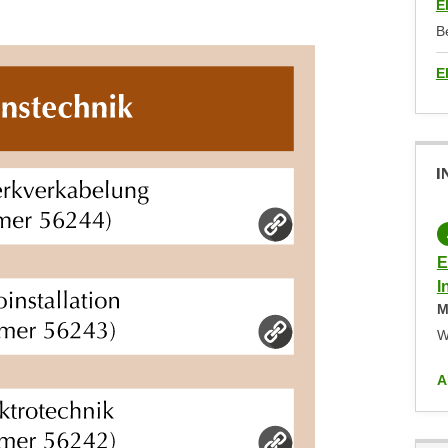
E
B
E
I
PRÄSENZKURS
KOSTENLOS
Elektrotechnik/Elektronik -
E
Informationsveranstaltung
I
Mittwoch,
23.06.2027
,
18:00
-
20:30
M
WIFI Wien
W
ALLE ANZEIGEN
A