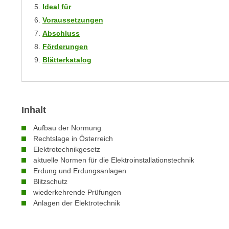
m
Ideal für
t
e
Voraussetzungen
e
n
Abschluss
n
e
o
Förderungen
i
t
Blätterkatalog
n
w
s
e
e
n
t
d
Inhalt
z
i
Aufbau der Normung
e
g
Rechtslage in Österreich
n
s
Elektrotechnikgesetz
,
i
aktuelle Normen für die Elektroinstallationstechnik
w
n
Erdung und Erdungsanlagen
e
d
Blitzschutz
l
wiederkehrende Prüfungen
.
c
Anlagen der Elektrotechnik
W
h
e
e