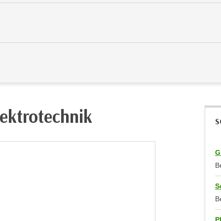
ektrotechnik
S
G
B
S
B
P