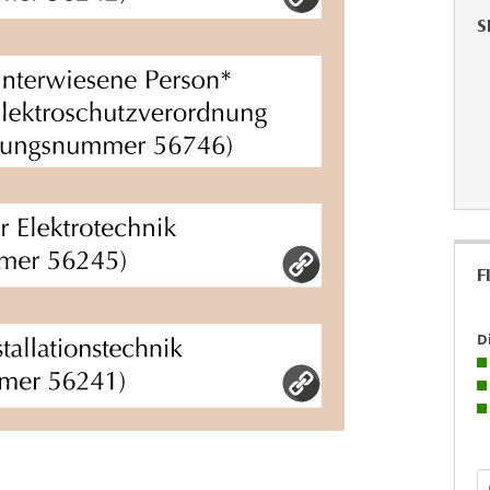
S
F
D
Fo