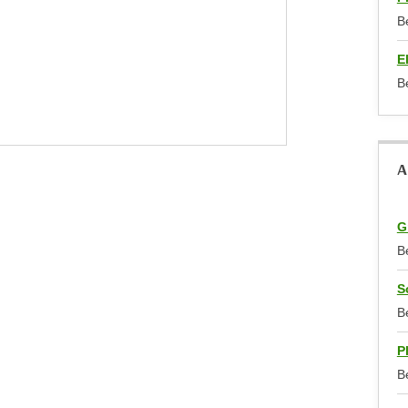
B
E
B
A
G
B
S
B
P
B