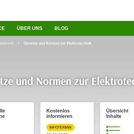
CE
ÜBER UNS
BLOG
lektronik
Gesetze und Normen zur Elektrotechnik
tze und Normen zur Elektrote
lle
Kostenlos
Übersicht
ne
informieren
Inhalte
INFOTERMIN