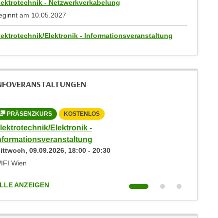
lektrotechnik - Netzwerkverkabelung
eginnt am
10.05.2027
lektrotechnik/Elektronik - Informationsveranstaltung
NFOVERANSTALTUNGEN
PRÄSENZKURS
KOSTENLOS
PRÄS
lektrotechnik/Elektronik -
Elektrot
nformationsveranstaltung
Informa
ittwoch,
09.09.2026
,
18:00
-
20:30
Donners
IFI Wien
WIFI Wie
LLE ANZEIGEN
ALLE AN