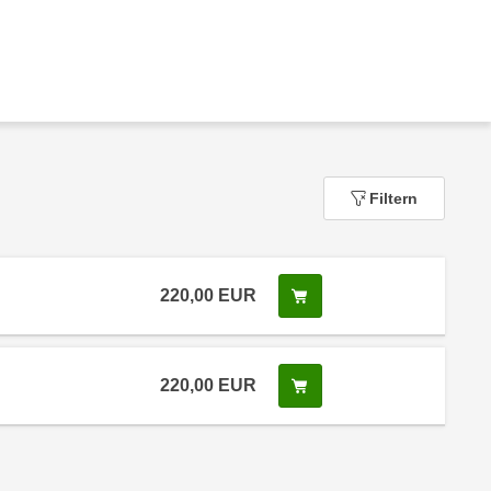
Filtern
220,00
EUR
In den Warenkorb legen
 Anmeldestatus "Verfügbar"
220,00
EUR
In den Warenkorb legen
 Anmeldestatus "Verfügbar"