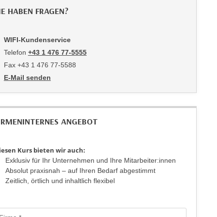
IE HABEN FRAGEN?
WIFI-Kundenservice
Telefon
+43 1 476 77-5555
Fax +43 1 476 77-5588
E-Mail senden
an WIFI-Kundenservice: https://www.wifiwien.at/artikel/2508-all
IRMENINTERNES ANGEBOT
iesen Kurs bieten wir auch:
Exklusiv für Ihr Unternehmen und Ihre Mitarbeiter:innen
Absolut praxisnah – auf Ihren Bedarf abgestimmt
Zeitlich, örtlich und inhaltlich flexibel
rmular: Anfrage für firmeninterne maßgeschneiderte Trainings - Mailfo