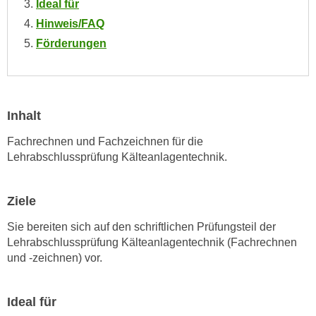
Ideal für
n
i
S
Hinweis/FAQ
c
i
Förderungen
h
e
n
a
i
u
c
f
Inhalt
h
„
t
A
Fachrechnen und Fachzeichnen für die
d
Lehrabschlussprüfung Kälteanlagentechnik.
l
e
l
m
e
Ziele
D
a
a
k
Sie bereiten sich auf den schriftlichen Prüfungsteil der
t
z
Lehrabschlussprüfung Kälteanlagentechnik (Fachrechnen
e
und -zeichnen) vor.
e
n
p
s
t
Ideal für
c
i