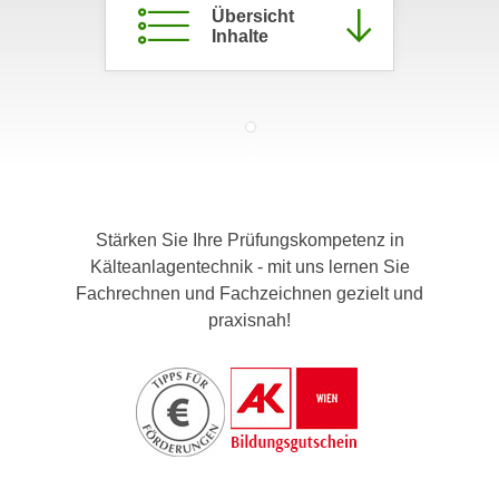
Übersicht
c
i
Inhalte
h
m
t
m
e
u
n
n
S
g
i
v
e
e
,
r
Stärken Sie Ihre Prüfungskompetenz in
d
w
Kälteanlagentechnik - mit uns lernen Sie
a
e
Fachrechnen und Fachzeichnen gezielt und
s
n
praxisnah!
s
d
w
e
i
n
r
w
a
i
u
r
c