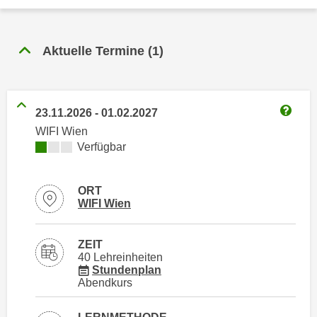
n
h
u
C
r
Aktuelle Termine
(
1
)
o
C
o
o
k
o
i
k
23.11.2026
-
01.02.2027
e
Weitere
i
WIFI Wien
s
e
Kursverfügbarkeit:
Verfügbar
v
s
o
,
n
ORT
d
Standortinformationen zu
öffnen
U
WIFI Wien
i
S
e
-
f
ZEIT
a
40 Lehreinheiten
ü
für Veranstaltung 70291016
Stundenplan
m
r
Abendkurs
e
d
r
i