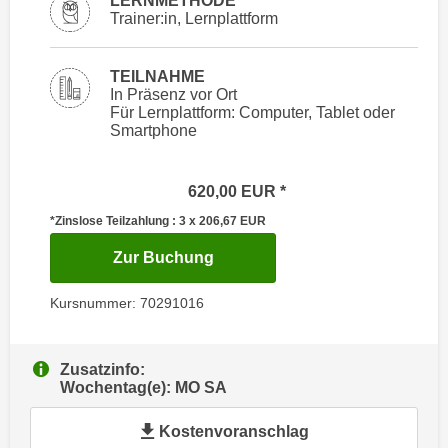
LERNMETHODE
i
e
Trainer:in, Lernplattform
k
F
a
u
TEILNAHME
n
n
In Präsenz vor Ort
i
k
Für Lernplattform: Computer, Tablet oder
s
Smartphone
t
c
i
h
o
620,00
EUR
e
n
*Zinslose Teilzahlung : 3 x 206,67
EUR
n
d
U
e
für Termin: 23.11.2026 - 01.0
Zur Buchung
n
r
t
W
Kursnummer: 70291016
e
e
r
b
n
Zusatzinfo:
s
Wochentag(e): MO SA
e
e
h
i
Kostenvoranschlag
m
t