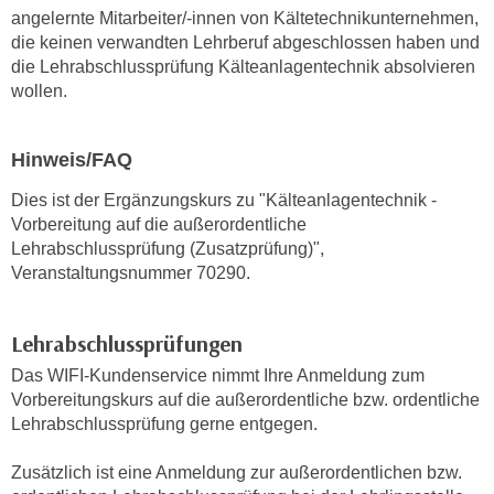
h
e
angelernte Mitarbeiter/-innen von Kältetechnikunternehmen,
u
die keinen verwandten Lehrberuf abgeschlossen haben und
r
t
die Lehrabschlussprüfung Kälteanlagentechnik absolvieren
e
z
wollen.
n
a
“
b
k
Hinweis/FAQ
k
l
o
Dies ist der Ergänzungskurs zu "Kälteanlagentechnik -
i
m
Vorbereitung auf die außerordentliche
c
m
Lehrabschlussprüfung (Zusatzprüfung)",
k
e
Veranstaltungsnummer 70290.
e
n
n
z
,
Lehrabschlussprüfungen
w
v
Das WIFI-Kundenservice nimmt Ihre Anmeldung zum
i
e
Vorbereitungskurs auf die außerordentliche bzw. ordentliche
s
r
Lehrabschlussprüfung gerne entgegen.
c
w
h
e
Zusätzlich ist eine Anmeldung zur außerordentlichen bzw.
e
n