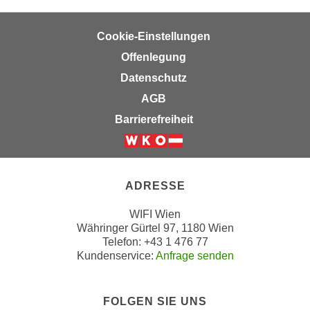
n
b
p
e
Cookie-Einstellungen
e
r
r
Offenlegung
h
s
i
Datenschutz
o
n
AGB
n
a
Barrierefreiheit
e
u
n
s
Weiter zur Website der Wirts
b
e
e
i
ADRESSE
z
n
o
e
WIFI Wien
g
a
Währinger Gürtel 97, 1180 Wien
e
Telefon: +43 1 476 77
n
n
Kundenservice:
Anfrage senden
g
e
e
n
n
FOLGEN SIE UNS
D
e