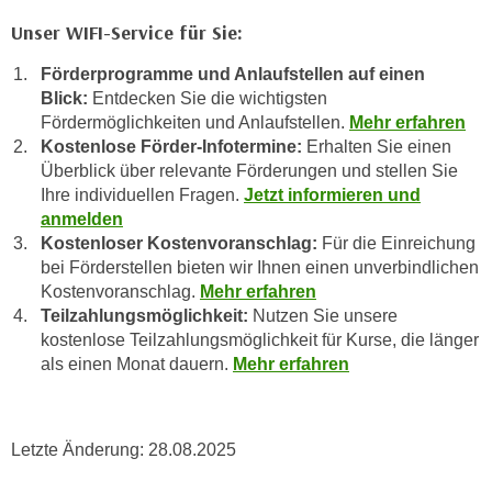
r
a
Unser WIFI-Service für Sie:
t
b
e
Förderprogramme und Anlaufstellen auf einen
e
C
Blick:
Entdecken Sie die wichtigsten
n
o
Fördermöglichkeiten und Anlaufstellen.
Mehr erfahren
.
o
Kostenlose Förder-Infotermine:
Erhalten Sie einen
W
k
Überblick über relevante Förderungen und stellen Sie
e
i
Ihre individuellen Fragen.
Jetzt informieren und
n
e
anmelden
n
Kostenloser Kostenvoranschlag:
Für die Einreichung
s
S
bei Förderstellen bieten wir Ihnen einen unverbindlichen
z
i
Kostenvoranschlag.
Mehr erfahren
u
e
Teilzahlungsmöglichkeit:
Nutzen Sie unsere
A
kostenlose Teilzahlungsmöglichkeit für Kurse, die länger
d
n
als einen Monat dauern.
Mehr erfahren
e
a
r
l
C
y
o
Letzte Änderung:
28.08.2025
s
o
e