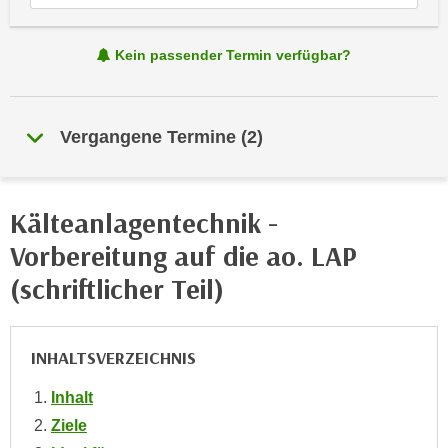
e
e
n
n
Kein passender Termin verfügbar?
e
o
i
t
n
w
s
Vergangene Termine
(
2
)
e
e
n
t
d
z
i
Kälteanlagentechnik -
e
g
Vorbereitung auf die ao. LAP
n
s
,
(schriftlicher Teil)
i
w
n
e
d
l
INHALTSVERZEICHNIS
.
c
W
Inhalt
h
e
e
Ziele
n
s