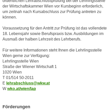
ordentlichen Lehrabschlussprüfung bei der Lehrlingsstelle
n
d
der Wirtschaftskammer Wien vor Kursbeginn erforderlich,
E
um zeitnah nach Kursabschluss zur Prüfung antreten zu
e
U
können.
n
-
w
U
Voraussetzung für den Antritt zur Prüfung ist das vollendete
i
18. Lebensjahr sowie Berufspraxis bzw. Ausbildungen im
S
r
Ausmaß der halben Lehrzeit des Lehrberufs.
A
z
u
i
Für weitere Informationen steht Ihnen die Lehrlingsstelle
n
e
Wien gerne zur Verfügung:
t
l
Lehrlingsstelle Wien
e
o
Straße der Wiener Wirtschaft 1
r
r
1020 Wien
w
T 01/514 50-2011
i
o
E
lehrabschluss@wkw.at
e
r
W
wko.at/wien/lap
n
f
t
e
i
n
Förderungen
e
h