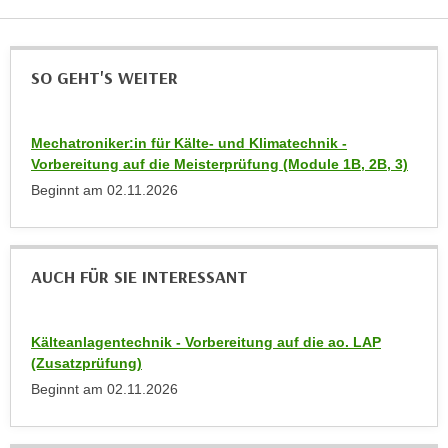
k
z
i
w
e
e
SO GEHT'S WEITER
-
c
S
k
e
e
Mechatroniker:in für Kälte- und Klimatechnik -
t
n
Vorbereitung auf die Meisterprüfung (Module 1B, 2B, 3)
z
u
Beginnt am
02.11.2026
u
n
n
d
g
u
z
AUCH FÜR SIE INTERESSANT
m
u
f
s
ü
Kälteanlagentechnik - Vorbereitung auf die ao. LAP
t
r
(Zusatzprüfung)
i
S
Beginnt am
02.11.2026
m
i
m
e
e
r