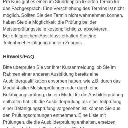
Pro Kurs gibt es einen im Stundenplan fixierten Termin für
u
e
das Fachgespräch. Eine Verschiebung des Termins ist nicht
b
n
möglich. Sollten Sie den Termin nicht wahrnehmen können,
i
i
haben Sie die Möglichkeit, die Prüfung bei der
e
n
Meisterprüfungsstelle kostenpflichtig zu absolvieren.
t
d
Bei erfolgreichem Abschluss erhalten Sie eine
e
e
Teilnahmebestätigung und ein Zeugnis.
n
n
,
U
Hinweis/FAQ
w
S
e
Bitte überprüfen Sie vor Ihrer Kursanmeldung, ob Sie im
A
r
Rahmen einer anderen Ausbildung bereits eine
,
d
Ausbilderqualifikation erworben haben, wie z.B. durch das
b
e
Modul 4 aller Meisterprüfungen oder durch eine
e
n
Befähigungsprüfung, die ein Modul für die Ausbilderprüfung
i
w
enthalten hat. Ob die Ausbilderprüfung als eine Teilprüfung
w
e
einer Befähigungsprüfung vorgesehen ist, können Sie aus
e
i
den Prüfungsordnungen entnehmen. Eine Liste mit
l
t
Prüfungen, die die Ausbilderprüfung enthalten, ersetzen
c
e