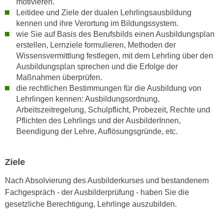
motivieren.
k
z
Leitidee und Ziele der dualen Lehrlingsausbildung
i
w
kennen und ihre Verortung im Bildungssystem.
e
e
wie Sie auf Basis des Berufsbilds einen Ausbildungsplan
-
c
erstellen, Lernziele formulieren, Methoden der
S
k
Wissensvermittlung festlegen, mit dem Lehrling über den
e
e
Ausbildungsplan sprechen und die Erfolge der
t
Maßnahmen überprüfen.
n
z
die rechtlichen Bestimmungen für die Ausbildung von
u
u
Lehrlingen kennen: Ausbildungsordnung,
n
n
Arbeitszeitregelung, Schulpflicht, Probezeit, Rechte und
d
Pflichten des Lehrlings und der AusbilderInnen,
g
u
Beendigung der Lehre, Auflösungsgründe, etc.
z
m
u
f
s
ü
Ziele
t
r
i
Nach Absolvierung des Ausbilderkurses und bestandenem
S
m
Fachgespräch - der Ausbilderprüfung - haben Sie die
i
m
gesetzliche Berechtigung, Lehrlinge auszubilden.
e
e
r