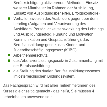
Berücksichtigung aktivierender Methoden, Einsatz
a
h
weiterer Mitarbeiter im Rahmen der Ausbildung,
t
m
Einsatz von Ausbildungsbehelfen, Erfolgskontrolle),
e
e
Verhaltensweisen des Ausbilders gegenüber dem
n
O
Lehrling (Aufgaben und Verantwortung des
a
n
Ausbilders, Persönlichkeitsentwicklung des Lehrlings
u
l
und Ausbildungserfolg, Führung und Motivation,
c
Kommunikation und Gesprächsführung), das
i
h
Berufsausbildungsgesetz, das Kinder- und
n
a
Jugendbeschäftigungsgesetz (KJBG),
e
n
Arbeitnehmerschutz,
-
das Arbeitsverfassungsgesetz in Zusammenhang mit
U
J
der Berufsausbildung
n
o
die Stellung des dualen Berufsausbildungssystems
t
u
im österreichischen Bildungssystem.
e
r
r
Das Fachgespräch wird mit allen Teilnehmer:innen des
n
n
Kurses gleichzeitig gemacht - das heißt, Sie müssen 4
e
e
Lehreinheiten anwesend sein.
y
h
z
m