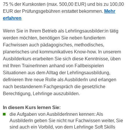
75 % der Kurskosten (max. 500,00 EUR) und bis zu 100,00
n
d
EUR der Prüfungsgebühren erstattet bekommen.
Mehr
E
e
erfahren
U
n
-
w
Wenn Sie in Ihrem Betrieb als Lehrlingsausbilder:in tätig
U
i
werden möchten, benötigen Sie neben fundiertem
S
r
Fachwissen auch pädagogisches, methodisches,
A
z
planerisches und kommunikatives Know-how. In unserem
u
i
Ausbilderkurs erarbeiten Sie sich diese Kenntnisse, üben
n
e
mit Ihren TrainerInnen anhand von Fallbeispielen
t
l
Situationen aus dem Alltag der Lehrlingsausbildung,
e
o
definieren Ihre neue Rolle als AusbilderIn und erlangen
r
r
nach bestandenem Fachgespräch die gesetzliche
w
i
Berechtigung, Lehrlinge auszubilden.
o
e
r
n
In diesem Kurs lernen Sie:
f
t
die Aufgaben von AusbilderInnen kennen: Als
e
i
AusbilderIn geben Sie nicht nur Fachwissen weiter, Sie
n
e
sind auch ein Vorbild, von dem Lehrlinge Soft Skills
h