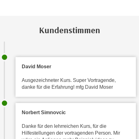
,
n
S
d
i
a
e
Kundenstimmen
u
n
s
u
g
r
e
e
w
i
David Moser
ä
n
h
g
Ausgezeichneter Kurs. Super Vortragende,
l
e
danke für die Erfahrung! mfg David Moser
t
s
e
c
P
h
a
Norbert Simnovcic
r
r
ä
Danke für den lehrreichen Kurs, für die
t
n
Hilfestellungen der vortragenden Person. Mir
n
k