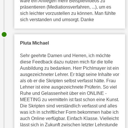
wäre ein Anliegen mehr Beispielvideos zu
e
t
präsentieren (Mediationsverfahren, ...), um es
r
sich leichter vorzustellen zu können. Man fühlte
e
p
sich verstanden und umsorgt. Danke
,
e
b
r
i
s
s
Pluta Michael
o
k
n
e
Sehr geehrte Damen und Herren, ich möchte
e
i
diese Feedback dazu nutzen mich für die tolle
n
Ausbildung zu bedanken. Herr Pichlmayer ist ein
n
b
ausgezeichneter Lehrer. Er trägt seine Inhalte vor
e
e
als ob er die Skripten selbst verfasst hätte. Frau
d
z
Lehner ist eine ausgezeichnete Prüferin. So viel
a
o
Ruhe und Gelassenheit über ein ONLINE -
t
g
MEETING zu vermitteln ist fast schon eine Kunst.
e
e
Die Skripten sind verständlich verfasst und alles
n
n
was ich in schriftlicher Form bekommen habe ich
s
auch Online verfügbar. Einfach Klasse. Vielleicht
e
c
lässt sich in Zukunft zwischen letzter Lehrstunde
t