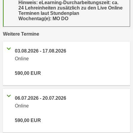
Hinweis: eLearning-Durcharbeitungszeit: ca.
e
e
24 Lehreinheiten zusätzlich zu den Live Online
n
Terminen laut Stundenplan
n
Wochentag(e): MO DO
e
o
i
t
n
vergangene
Weitere
Termine
w
s
e
e
n
03.08.2026
-
17.08.2026
t
d
Online
z
i
e
g
590,00
EUR
n
s
,
i
w
n
e
06.07.2026
-
20.07.2026
d
l
Online
.
c
W
h
590,00
EUR
e
e
n
s