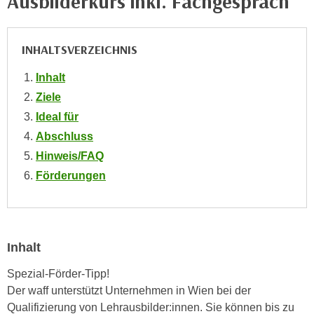
Ausbilderkurs inkl. Fachgespräch
h
e
u
r
t
e
INHALTSVERZEICHNIS
z
n
a
Inhalt
“
b
k
Ziele
k
l
Ideal für
o
i
Abschluss
m
c
Hinweis/FAQ
m
k
e
Förderungen
e
n
n
z
,
w
v
i
e
Inhalt
s
r
Spezial-Förder-Tipp!
c
w
Der waff unterstützt Unternehmen in Wien bei der
h
e
Qualifizierung von Lehrausbilder:innen. Sie können bis zu
e
n