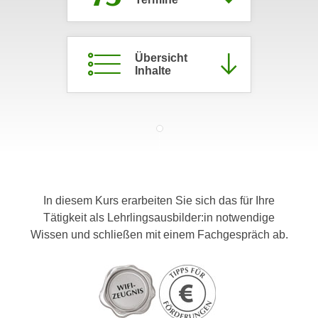
c
i
h
m
t
m
Übersicht
e
u
Inhalte
n
n
S
g
i
v
e
e
,
r
d
w
a
e
s
In diesem Kurs erarbeiten Sie sich das für Ihre
n
s
Tätigkeit als Lehrlingsausbilder:in notwendige
d
w
Wissen und schließen mit einem Fachgespräch ab.
e
i
n
r
w
a
i
u
r
c