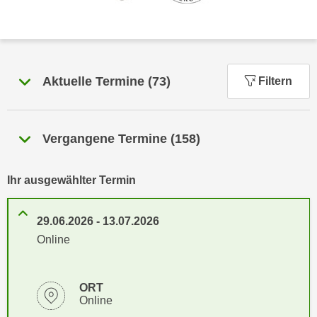
n
h
u
C
r
o
C
o
o
Aktuelle Termine
(
73
)
Filtern
k
o
i
k
e
i
s
Vergangene Termine
(
158
)
e
v
s
o
,
Ihr ausgewählter Termin
n
d
U
i
S
29.06.2026
-
13.07.2026
e
-
Online
f
a
ü
m
r
ORT
e
d
Online
r
i