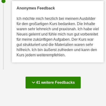
t
A
Anonymes Feedback
e
u
g
f
Ich möchte mich herzlich bei meinem Ausbilder
e
l
für den großartigen Kurs bedanken. Die Inhalte
n
i
waren sehr lehrreich und praxisnah. Ich habe viel
i
s
Neues gelernt und fühle mich nun gut vorbereitet
e
für meine zukünftigen Aufgaben. Der Kurs war
t
ß
gut strukturiert und die Materialien waren sehr
u
e
hilfreich. Ich bin äußerst zufrieden und kann den
n
n
Kurs jedem weiterempfehlen.
g
u
d
n
e
d
r
i
P
41 weitere Feedbacks
n
a
s
r
b
t
e
n
s