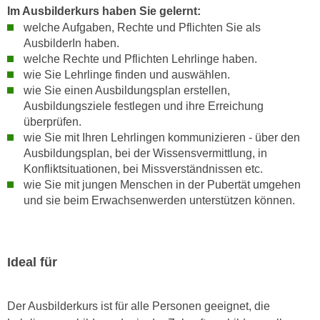
n
Im Ausbilderkurs haben Sie gelernt:
e
welche Aufgaben, Rechte und Pflichten Sie als
,
l
AusbilderIn haben.
g
e
welche Rechte und Pflichten Lehrlinge haben.
e
v
wie Sie Lehrlinge finden und auswählen.
l
a
wie Sie einen Ausbildungsplan erstellen,
a
n
Ausbildungsziele festlegen und ihre Erreichung
n
t
überprüfen.
g
e
wie Sie mit Ihren Lehrlingen kommunizieren - über den
e
Ausbildungsplan, bei der Wissensvermittlung, in
I
n
Konfliktsituationen, bei Missverständnissen etc.
n
I
wie Sie mit jungen Menschen in der Pubertät umgehen
h
h
und sie beim Erwachsenwerden unterstützen können.
a
r
l
e
t
d
e
Ideal für
u
a
r
n
c
Der Ausbilderkurs ist für alle Personen geeignet, die
z
h