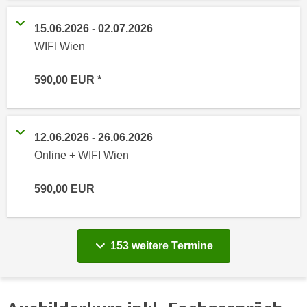
n
i
S
15.06.2026
-
02.07.2026
c
i
WIFI Wien
h
e
n
a
590,00
EUR
i
u
c
f
h
„
t
A
12.06.2026
-
26.06.2026
d
l
Online + WIFI Wien
e
l
m
e
590,00
EUR
D
a
a
k
t
z
vergange
153 weitere
Termine
e
e
n
p
s
t
c
i