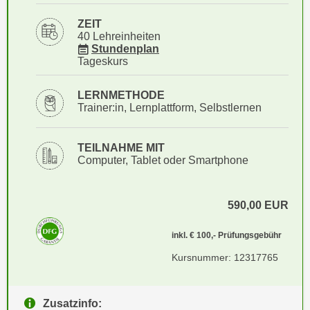
i
e
k
ZEIT
F
40 Lehreinheiten
a
u
für Veranstaltung 12317765
Stundenplan
n
n
Tageskurs
i
k
s
t
LERNMETHODE
c
Trainer:in, Lernplattform, Selbstlernen
i
h
o
e
n
TEILNAHME MIT
n
d
Computer, Tablet oder Smartphone
U
e
n
r
t
590,00
EUR
W
e
e
inkl. € 100,- Prüfungsgebühr
r
b
n
Kursnummer: 12317765
s
e
e
h
i
Zusatzinfo:
m
t