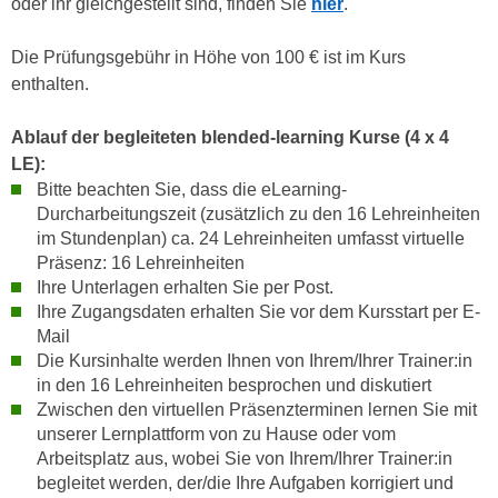
oder ihr gleichgestellt sind, finden Sie
hier
.
h
r
e
e
Die Prüfungsgebühr in Höhe von 100 € ist im Kurs
n
C
enthalten.
I
o
h
o
Ablauf der begleiteten blended-learning Kurse (4 x 4
r
k
LE):
e
i
Bitte beachten Sie, dass die eLearning-
D
e
Durcharbeitungszeit (zusätzlich zu den 16 Lehreinheiten
a
s
im Stundenplan) ca. 24 Lehreinheiten umfasst virtuelle
t
f
Präsenz: 16 Lehreinheiten
e
ü
Ihre Unterlagen erhalten Sie per Post.
n
r
Ihre Zugangsdaten erhalten Sie vor dem Kursstart per E-
k
Mail
M
e
Die Kursinhalte werden Ihnen von Ihrem/Ihrer Trainer:in
a
i
in den 16 Lehreinheiten besprochen und diskutiert
r
n
Zwischen den virtuellen Präsenzterminen lernen Sie mit
k
unserer Lernplattform von zu Hause oder vom
e
e
Arbeitsplatz aus, wobei Sie von Ihrem/Ihrer Trainer:in
m
t
begleitet werden, der/die Ihre Aufgaben korrigiert und
d
i