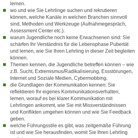
r
lernen.
a
t
wo und wie Sie Lehrlinge suchen und rekrutieren
b
e
können, welche Kanäle in welchen Branchen sinnvoll
e
sind, Methoden und Werkzeuge (Aufnahmegespräch,
C
n
Assessment Center etc.).
o
.
warum Jugendliche noch keine Erwachsenen sind: Sie
o
W
schärfen Ihr Verständnis für die Lebensphase Pubertät
k
und lernen, wie Sie Ihren Lehrling in dieser Zeit begleiten
e
i
können.
n
e
Themen kennen, die Jugendliche betreffen können – wie
n
s
z.B. Sucht, Extremismus/Radikalisierung, Essstörungen,
S
z
Internet und Soziale Medien, Cybermobbing.
i
u
die Grundlagen der Kommunikation kennen: Sie
e
A
reflektieren Ihr eigenes Kommunikationsverhalten,
d
n
lernen, worauf es bei klarer Kommunikation mit
e
Lehrlingen ankommt, wie Sie mit Missverständnissen
a
r
und Konflikten umgehen können und wie Sie Feedback
l
C
geben.
y
o
welche Führungsstile es gibt, was zeitgemäße Führung
s
ist und wie Sie herausfinden, womit Sie Ihren Lehrling
o
e