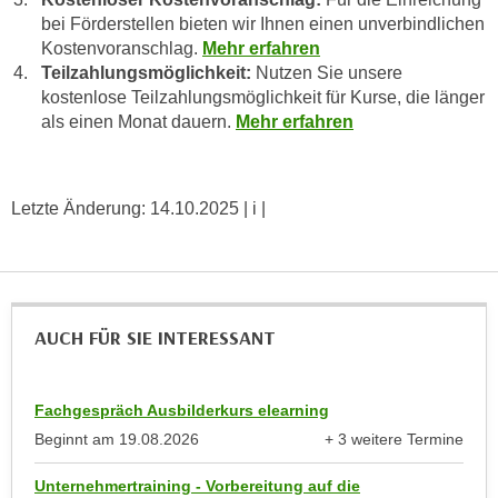
r
bei Förderstellen bieten wir Ihnen einen unverbindlichen
h
u
Kostenvoranschlag.
Mehr erfahren
t
n
Teilzahlungsmöglichkeit:
Nutzen Sie unsere
a
g
kostenlose Teilzahlungsmöglichkeit für Kurse, die länger
n
s
als einen Monat dauern.
Mehr erfahren
g
z
e
w
m
e
Letzte Änderung:
14.10.2025
| i |
e
c
s
k
s
e
e
g
n
e
AUCH FÜR SIE INTERESSANT
e
s
n
e
S
t
Fachgespräch Ausbilderkurs elearning
c
z
Beginnt am
19.08.2026
+ 3 weitere Termine
h
anzeigen
t
u
Unternehmertraining - Vorbereitung auf die
.