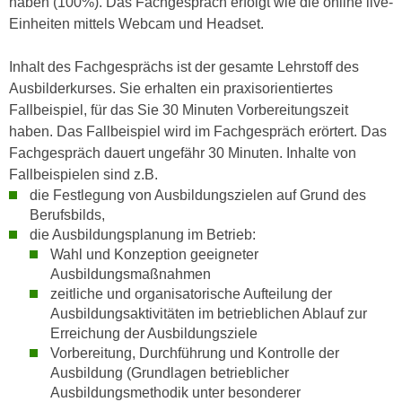
haben (100%). Das Fachgespräch erfolgt wie die online live-
n
b
Einheiten mittels Webcam und Headset.
p
e
e
r
Inhalt des Fachgesprächs ist der gesamte Lehrstoff des
r
h
Ausbilderkurses. Sie erhalten ein praxisorientiertes
s
i
Fallbeispiel, für das Sie 30 Minuten Vorbereitungszeit
o
n
haben. Das Fallbeispiel wird im Fachgespräch erörtert. Das
n
a
Fachgespräch dauert ungefähr 30 Minuten. Inhalte von
e
u
Fallbeispielen sind z.B.
n
s
die Festlegung von Ausbildungszielen auf Grund des
b
e
Berufsbilds,
e
i
die Ausbildungsplanung im Betrieb:
z
n
Wahl und Konzeption geeigneter
o
e
Ausbildungsmaßnahmen
g
a
zeitliche und organisatorische Aufteilung der
e
Ausbildungsaktivitäten im betrieblichen Ablauf zur
n
n
Erreichung der Ausbildungsziele
g
e
Vorbereitung, Durchführung und Kontrolle der
e
n
Ausbildung (Grundlagen betrieblicher
n
Ausbildungsmethodik unter besonderer
D
e