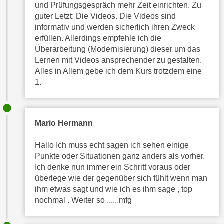
h
und Prüfungsgespräch mehr Zeit einrichten. Zu
e
u
guter Letzt: Die Videos. Die Videos sind
c
informativ und werden sicherlich ihren Zweck
t
h
erfüllen. Allerdings empfehle ich die
z
n
Überarbeitung (Modernisierung) dieser um das
r
i
Lernen mit Videos ansprechender zu gestalten.
e
s
Alles in Allem gebe ich dem Kurs trotzdem eine
c
c
1.
h
h
t
e
l
D
Mario Hermann
i
a
c
t
Hallo Ich muss echt sagen ich sehen einige
h
e
Punkte oder Situationen ganz anders als vorher.
e
n
Ich denke nun immer ein Schritt voraus oder
n
.
überlege wie der gegenüber sich fühlt wenn man
R
E
ihm etwas sagt und wie ich es ihm sage , top
e
i
nochmal . Weiter so ......mfg
c
n
h
e