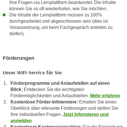
Ihre Fragen via Lernplattform beantwortet. Die Inhalte
e
n
können Sie so oft wiederholen, wie Sie möchten.
m
g
Die Inhalte der Lernplattform müssen zu 100%
E
z
durchgearbeitet und abgeschlossen sein (dies ist
U
w
Voraussetzung, um beim Fachgespräch antreten zu
-
dürfen).
e
D
c
a
k
t
e
Förderungen
e
u
n
n
Unser WIFI-Service für Sie:
s
d
c
O
Förderprogramme und Anlaufstellen auf einen
h
p
Blick:
Entdecken Sie die wichtigsten
u
t
Fördermöglichkeiten und Anlaufstellen.
Mehr erfahren
t
i
Kostenlose Förder-Infotermine:
Erhalten Sie einen
z
Überblick über relevante Förderungen und stellen Sie
m
r
Ihre individuellen Fragen.
Jetzt informieren und
i
e
anmelden
e
c
Kostenloser Kostenvoranschlag:
Für die Einreichung