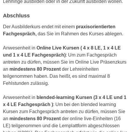
Lehrlinge ausbilden oder in der Zukunft ausbilden wollen.
u
d
z
i
Abschluss
e
e
i
Der Ausbilderkurs endet mit einem
praxisorientierten
C
g
Fachgespräch,
das Sie im Rahmen des Kurses ablegen.
o
e
o
n
Anwesenheit in
Online Live Kursen ( 4 x 8 LE, 1 x 4 LE
k
.
und 1 x 4 LE Fachgespräch)
: Um zum Fachgespräch
i
U
antreten zu dürfen, müssen Sie im Online Live Präsenzkurs
e
m
an
mindestens 80 Prozent
der Lehreinheiten
s
I
teilgenommen haben. Das heißt, es sind maximal 8
e
h
Fehlstunden zulässig.
r
n
h
e
Anwesenheit in
blended-learning Kursen (3 x 4 LE und 1
o
n
x 4 LE Fachgespräch )
: Um bei den blended learning
b
d
Kursen zum Fachgespräch antreten zu dürfen, müssen Sie
e
a
an
mindestens 80 Prozent
der online live-Einheiten (16
n
r
LE) teilgenommen und die Lernplattform abgeschlossen
e
ü