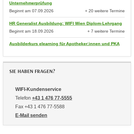
t
Unternehmerprüfung
D
z
Beginnt am
07.09.2026
+ 20 weitere Termine
a
n
anzeigen
z
HR Generalist Ausbildung: WIFI Wien Diplom-Lehrgang
i
u
v
Beginnt am
18.09.2026
+ 7 weitere Termine
v
anzeigen
e
e
Ausbilderkurs elearning für Apotheker:innen und PKA
a
r
u
a
u
r
n
b
SIE HABEN FRAGEN?
t
e
e
i
r
WIFI-Kundenservice
t
l
e
Telefon
+43 1 476 77-5555
i
n
Fax +43 1 476 77-5588
e
w
E-Mail senden
g
i
an WIFI-Kundenservice: https://www.wifiwien.at/artik
e
r
n
u