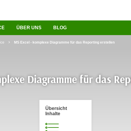
CE
ÜBER UNS
BLOG
ice
MS Excel - komplexe Diagramme für das Reporting erstellen
plexe Diagramme für das Repo
Übersicht
Inhalte