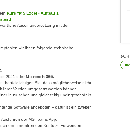
 dem
Kurs "MS Excel - Aufbau 1"
stest!
antwortliche Auseinandersetzung mit den
empfehlen wir Ihnen folgende technische
SCH
#M
1
.
fice 2021 oder
Microsoft 365.
en, berücksichtigen Sie, dass möglicherweise nicht
mit Ihrer Version umgesetzt werden können!
ner:in zu sehen und gleichzeitig uneingeschränkt
chtende Software angeboten – dafür ist ein zweiter
um Ausführen der MS Teams App.
t einem firmenfremden Konto zu verwenden.