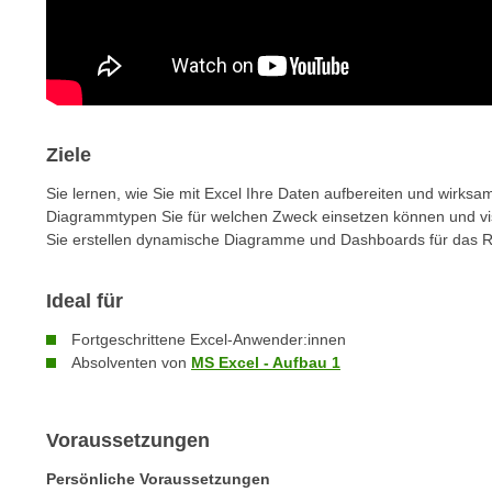
c
i
h
e
u
r
t
e
z
n
a
“
Ziele
b
k
k
Sie lernen, wie Sie mit Excel Ihre Daten aufbereiten und wirksam
l
o
Diagrammtypen Sie für welchen Zweck einsetzen können und visu
i
m
Sie erstellen dynamische Diagramme und Dashboards für das R
c
m
k
e
Ideal für
e
n
n
Fortgeschrittene Excel-Anwender:innen
z
,
Absolventen von
MS Excel - Aufbau 1
w
v
i
e
s
r
Voraussetzungen
c
w
h
Persönliche Voraussetzungen
e