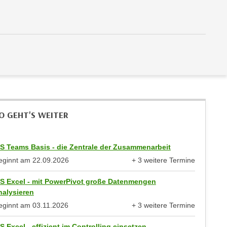
O GEHT'S WEITER
S Teams Basis - die Zentrale der Zusammenarbeit
eginnt am
22.09.2026
+ 3 weitere Termine
anzeigen
S Excel - mit PowerPivot große Datenmengen
nalysieren
eginnt am
03.11.2026
+ 3 weitere Termine
anzeigen
S Excel - effizient im Controlling einsetzen