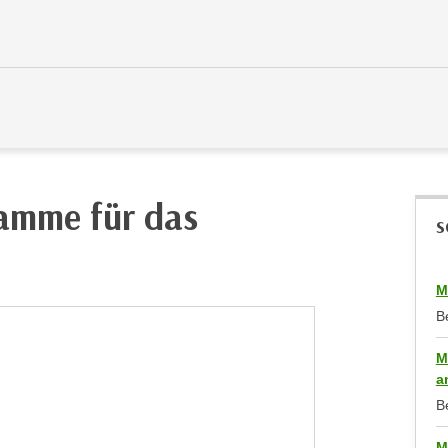
ramme für das
S
M
B
M
a
B
M