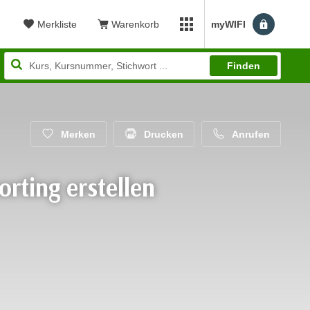
Merkliste
Warenkorb
myWIFI
Benutzerm
myWIFI Apps öffnen
Finden
Merken
Drucken
Anrufen
rting erstellen