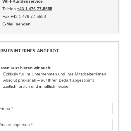
WIFI-Kundenservice
Telefon
+43 1 476 77-5555
Fax +43 1 476 77-5588
E-Mail senden
an WIFI-Kundenservice: https://www.wifiwien.at/artikel/2508-all
IRMENINTERNES ANGEBOT
iesen Kurs bieten wir auch:
Exklusiv für Ihr Unternehmen und Ihre Mitarbeiter:innen
Absolut praxisnah – auf Ihren Bedarf abgestimmt
Zeitlich, örtlich und inhaltlich flexibel
rmular: Anfrage für firmeninterne maßgeschneiderte Trainings - Mailfo
Firma
Ansprechperson