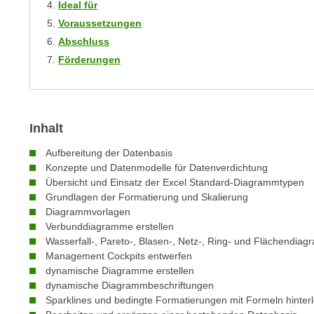
Ideal für
m
t
Voraussetzungen
e
e
n
Abschluss
n
e
Förderungen
o
i
t
n
w
s
e
e
Inhalt
n
t
d
Aufbereitung der Datenbasis
z
i
Konzepte und Datenmodelle für Datenverdichtung
e
g
Übersicht und Einsatz der Excel Standard-Diagrammtypen
n
Grundlagen der Formatierung und Skalierung
s
,
Diagrammvorlagen
i
w
Verbunddiagramme erstellen
n
Wasserfall-, Pareto-, Blasen-, Netz-, Ring- und Flächendia
e
d
Management Cockpits entwerfen
l
.
dynamische Diagramme erstellen
c
W
dynamische Diagrammbeschriftungen
h
e
Sparklines und bedingte Formatierungen mit Formeln hinter
e