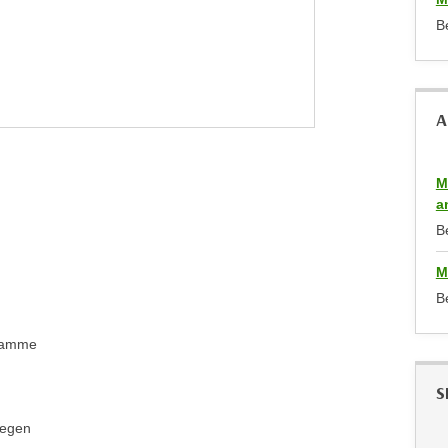
B
A
M
a
B
M
B
gramme
S
legen