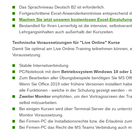
e
n
Das Sprachniveau Deutsch B2 ist erforderlich.
n
d
Fortgeschrittene Excel-Anwenderkenntnisse entsprechend
E
e
Machen Sie jetzt unseren kostenlosen Excel-Einstufung
U
Bestandteil für Ihren Lernerfolg ist die intensive, selbstver
n
-
Lehrgangsinhalten auch außerhalb der Kurszeiten.
w
U
i
Technische Voraussetzungen für "Live Online" Kurse
S
r
Damit Sie optimal am Live Online-Training teilnehmen können, 
A
z
Voraussetzung:
u
i
Stabile Internetverbindung
n
e
PC/Notebook mit dem
Betriebssystem Windows 10 oder 1
t
l
Zum Bearbeiten aller Übungsbeispiele benötigen Sie MS Of
e
o
Wenn Sie Office 2019 oder frühere Versionen installiert hab
r
r
alle Funktionen - welche in der Schulung gezeigt werden - 
w
Zweiter Monitor
empfohlen, um den Vortragsscreen der Trai
i
o
selbst mitzuarbeiten.
e
Bei einigen Kursen wird über Terminal-Server die zu unterri
r
n
Monitor Voraussetzung.
f
t
Bei Firmen-PC die Installationsrechte bzw. die Erlaubnis z
e
i
Bei Firmen-PC das Recht die MS Teams Verbindung auch mi
n