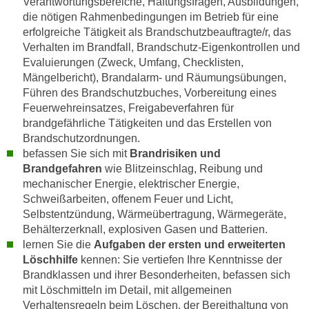
Verantwortungsbereiche, Haftungsfragen, Ausbildungen,
u
d
die nötigen Rahmenbedingungen im Betrieb für eine
z
erfolgreiche Tätigkeit als Brandschutzbeauftragte/r, das
i
e
Verhalten im Brandfall, Brandschutz-Eigenkontrollen und
e
i
Evaluierungen (Zweck, Umfang, Checklisten,
C
g
Mängelbericht), Brandalarm- und Räumungsübungen,
o
e
Führen des Brandschutzbuches, Vorbereitung eines
o
n
Feuerwehreinsatzes, Freigabeverfahren für
k
.
brandgefährliche Tätigkeiten und das Erstellen von
i
U
Brandschutzordnungen.
e
befassen Sie sich mit
Brandrisiken und
m
s
Brandgefahren
wie Blitzeinschlag, Reibung und
I
e
mechanischer Energie, elektrischer Energie,
h
r
Schweißarbeiten, offenem Feuer und Licht,
n
Selbstentzündung, Wärmeübertragung, Wärmegeräte,
h
e
Behälterzerknall, explosiven Gasen und Batterien.
o
n
lernen Sie die
Aufgaben der ersten und erweiterten
b
d
Löschhilfe
kennen: Sie vertiefen Ihre Kenntnisse der
e
a
Brandklassen und ihrer Besonderheiten, befassen sich
n
r
mit Löschmitteln im Detail, mit allgemeinen
e
ü
Verhaltensregeln beim Löschen, der Bereithaltung von