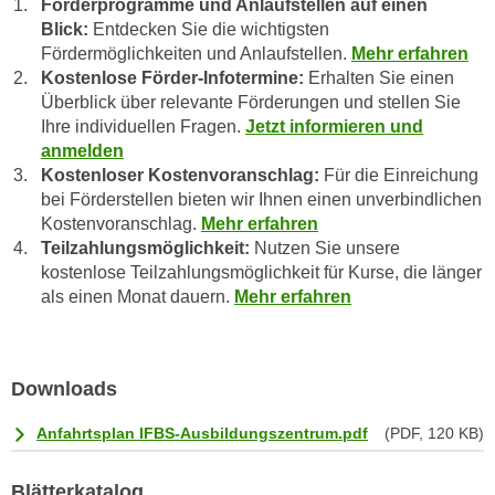
Förderprogramme und Anlaufstellen auf einen
e
i
Blick:
Entdecken Sie die wichtigsten
r
o
Fördermöglichkeiten und Anlaufstellen.
Mehr erfahren
i
n
Kostenlose Förder-Infotermine:
Erhalten Sie einen
k
e
Überblick über relevante Förderungen und stellen Sie
a
n
Ihre individuellen Fragen.
Jetzt informieren und
n
z
anmelden
i
Kostenloser Kostenvoranschlag:
Für die Einreichung
u
s
bei Förderstellen bieten wir Ihnen einen unverbindlichen
d
c
Kostenvoranschlag.
Mehr erfahren
e
h
Teilzahlungsmöglichkeit:
Nutzen Sie unsere
n
kostenlose Teilzahlungsmöglichkeit für Kurse, die länger
e
C
als einen Monat dauern.
Mehr erfahren
R
o
e
o
g
k
i
Downloads
i
e
e
r
Anfahrtsplan IFBS-Ausbildungszentrum.pdf
(PDF, 120 KB)
s
u
f
n
Blätterkatalog
i