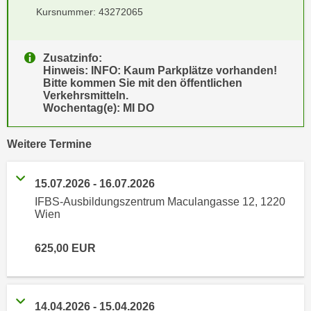
e
Kursnummer: 43272065
e
n
n
e
o
Zusatzinfo:
i
t
Hinweis: INFO: Kaum Parkplätze vorhanden!
n
w
Bitte kommen Sie mit den öffentlichen
s
Verkehrsmitteln.
e
Wochentag(e): MI DO
e
n
t
d
vergangene
z
Weitere
Termine
i
e
g
n
s
15.07.2026
-
16.07.2026
,
i
IFBS-Ausbildungszentrum Maculangasse 12, 1220
w
Wien
n
e
d
l
625,00
EUR
.
c
W
h
e
e
n
14.04.2026
-
15.04.2026
s