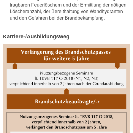
n
b
tragbaren Feuerlöschern und der Ermittlung der nötigen
p
Löscheranzahl, der Bereithaltung von Wandhydranten
e
e
und den Gefahren bei der Brandbekämpfung.
r
r
h
s
i
Karriere-/Ausbildungsweg
o
n
n
a
e
u
n
s
b
e
e
i
z
n
o
e
g
a
e
n
n
g
e
e
n
n
D
e