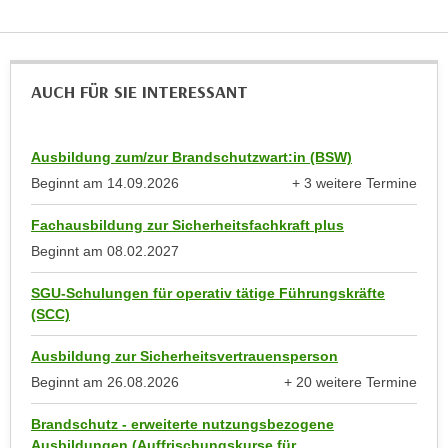
t
n
e
e
n
r
s
AUCH FÜR SIE INTERESSANT
l
c
a
h
n
u
Ausbildung zum/zur Brandschutzwart:in (BSW)
g
t
Beginnt am
14.09.2026
+ 3 weitere Termine
e
z
anzeigen
n
e
Fachausbildung zur Sicherheitsfachkraft plus
k
r
Beginnt am
08.02.2027
a
k
n
SGU-Schulungen für operativ tätige Führungskräfte
l
n
(SCC)
ä
.
r
Ausbildung zur Sicherheitsvertrauensperson
u
Beginnt am
26.08.2026
+ 20 weitere Termine
n
anzeigen
g
Brandschutz - erweiterte nutzungsbezogene
.
Ausbildungen (Auffrischungskurse für