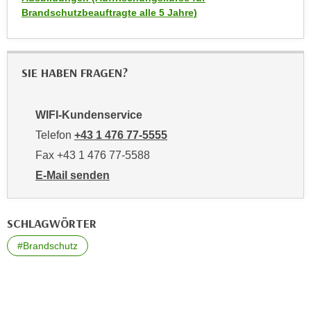
U
Brandschutzbeauftragte alle 5 Jahre)
n
t
e
SIE HABEN FRAGEN?
r
„
E
WIFI-Kundenservice
i
Telefon
+43 1 476 77-5555
n
Fax +43 1 476 77-5588
s
E-Mail senden
t
an WIFI-Kundenservice: https://www.wifiwien.at/artik
e
l
SCHLAGWÖRTER
l
u
#Brandschutz
n
g
e
n