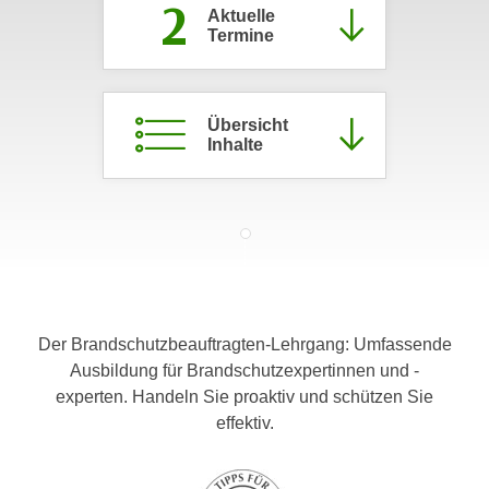
2
Aktuelle
c
i
Termine
h
m
t
m
e
u
n
Übersicht
n
Inhalte
S
g
i
v
e
e
,
r
d
w
a
e
s
n
s
d
Der Brandschutzbeauftragten-Lehrgang: Umfassende
w
e
Ausbildung für Brandschutzexpertinnen und -
i
n
experten. Handeln Sie proaktiv und schützen Sie
r
w
effektiv.
a
i
u
r
c