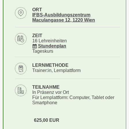
i
e
k
ORT
F
Standortinformationen zu
IFBS-Ausbildungszentrum
a
u
öffnen
Maculangasse 12, 1220 Wien
n
n
i
k
ZEIT
s
t
16 Lehreinheiten
c
für Veranstaltung 43272065
i
Stundenplan
h
Tageskurs
o
e
n
n
LERNMETHODE
d
Trainer:in, Lernplattform
U
e
n
r
t
TEILNAHME
W
e
In Präsenz vor Ort
e
Für Lernplattform: Computer, Tablet oder
r
b
Smartphone
n
s
e
e
h
625,00
EUR
i
m
t