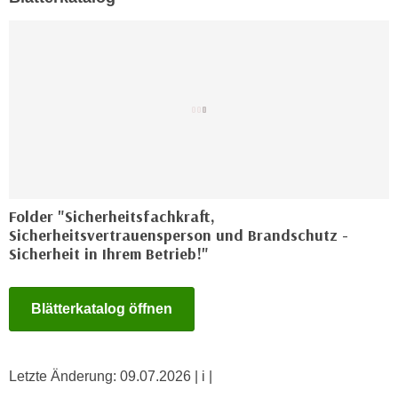
g
n
Z
d
u
e
g
n
a
S
n
i
g
e
z
i
u
n
d
u
Folder "Sicherheitsfachkraft,
i
Sicherheitsvertrauensperson und Brandschutz -
n
e
Sicherheit in Ihrem Betrieb!"
s
s
e
e
r
Blätterkatalog öffnen
n
e
D
r
a
D
t
Letzte Änderung:
09.07.2026
| i |
a
e