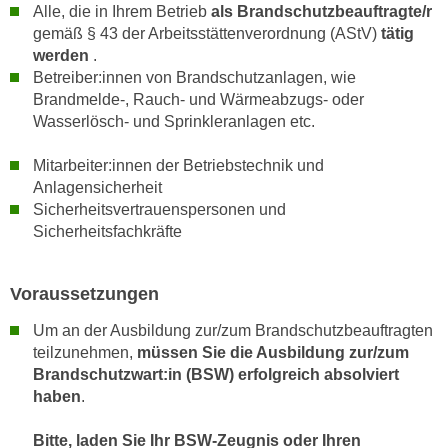
r
Alle, die in Ihrem Betrieb
als Brandschutzbeauftragte/r
h
u
gemäß § 43 der Arbeitsstättenverordnung (AStV)
tätig
t
n
werden
.
a
Betreiber:innen von Brandschutzanlagen, wie
g
n
Brandmelde-, Rauch- und Wärmeabzugs- oder
s
g
Wasserlösch- und Sprinkleranlagen etc.
z
e
w
Mitarbeiter:innen der Betriebstechnik und
m
e
Anlagensicherheit
e
c
Sicherheitsvertrauenspersonen und
s
k
Sicherheitsfachkräfte
s
e
e
g
n
Voraussetzungen
e
e
s
Um an der Ausbildung zur/zum Brandschutzbeauftragten
n
e
teilzunehmen,
müssen Sie die Ausbildung zur/zum
S
t
Brandschutzwart:in (BSW) erfolgreich absolviert
c
z
haben
.
h
t
u
.
Bitte, laden Sie Ihr BSW-Zeugnis oder Ihren