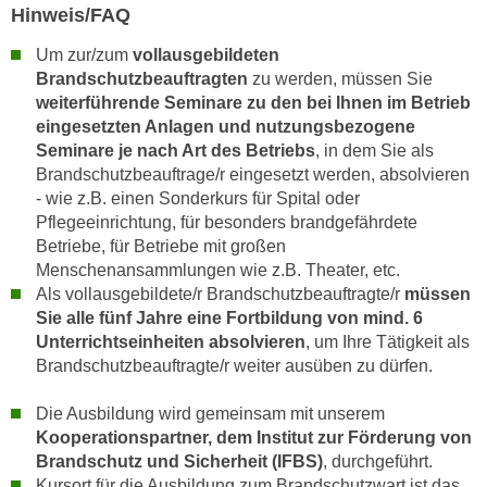
Hinweis/FAQ
,
n
S
d
Um zur/zum
vollausgebildeten
i
a
Brandschutzbeauftragten
zu werden, müssen Sie
e
weiterführende Seminare zu den bei Ihnen im Betrieb
u
n
eingesetzten Anlagen und nutzungsbezogene
s
u
Seminare je nach Art des Betriebs
, in dem Sie als
g
r
Brandschutzbeauftrage/r eingesetzt werden, absolvieren
e
- wie z.B. einen Sonderkurs für Spital oder
e
w
Pflegeeinrichtung, für besonders brandgefährdete
i
ä
Betriebe, für Betriebe mit großen
n
h
Menschenansammlungen wie z.B. Theater, etc.
g
l
Als vollausgebildete/r Brandschutzbeauftragte/r
müssen
e
t
Sie alle fünf Jahre eine Fortbildung von mind. 6
s
e
Unterrichtseinheiten
absolvieren
, um Ihre Tätigkeit als
c
P
Brandschutzbeauftragte/r weiter ausüben zu dürfen.
h
a
r
Die Ausbildung wird gemeinsam mit unserem
r
ä
Kooperationspartner, dem Institut zur Förderung von
t
n
Brandschutz und Sicherheit (IFBS)
, durchgeführt.
n
Kursort für die Ausbildung zum Brandschutzwart ist das
k