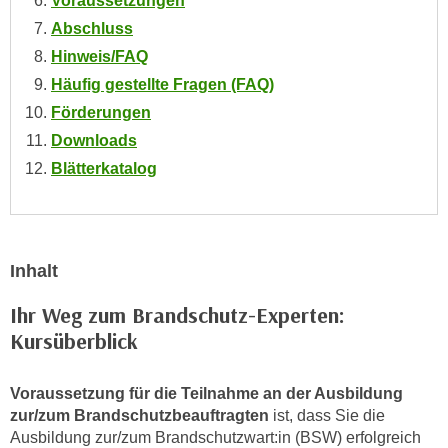
Voraussetzungen
n
d
Abschluss
E
e
Hinweis/FAQ
U
n
Häufig gestellte Fragen (FAQ)
-
w
U
Förderungen
i
S
Downloads
r
A
z
Blätterkatalog
u
i
n
e
t
l
e
o
Inhalt
r
r
w
Ihr Weg zum Brandschutz-Experten:
i
o
e
Kursüberblick
r
n
f
t
Voraussetzung für die Teilnahme an der Ausbildung
e
i
zur/zum Brandschutzbeauftragten
ist, dass Sie die
n
e
Ausbildung zur/zum Brandschutzwart:in (BSW) erfolgreich
h