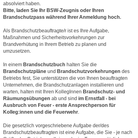
r
absolviert haben.
a
t
Bitte, laden Sie Ihr BSW-Zeugnis oder Ihren
b
e
Brandschutzpass während Ihrer Anmeldung hoch.
e
C
n
Als Brandschutzbeauftragte/r ist es Ihre Aufgabe,
o
.
Maßnahmen und Sicherheitsvorkehrungen zur
o
W
Brandverhütung in Ihrem Betrieb zu planen und
k
umzusetzen.
e
i
n
e
In einem
Brandschutzbuch
halten Sie die
n
s
Brandschutzpläne
und
Brandschutzvorkehrungen
des
S
z
Betriebs fest, Sie unterstützen die von Ihnen beauftragten
i
u
Unternehmen, die Brandschutzanlagen installieren und
e
A
warten, halten mit Ihren KollegInnen
Brandschutz- und
d
n
Räumungsübungen
ab und sind
im Ernstfall - bei
e
Ausbruch von Feuer - erste Ansprechperson für
a
r
Kolleg:innen und die Feuerwehr
.
l
C
y
o
Die gesetzlich vorgeschriebene Aufgabe der/des
s
Brandschutzbeauftragten ist eine Aufgabe, die Sie - je nach
o
e