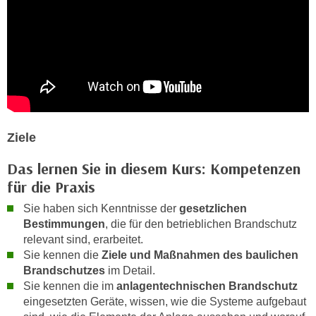
h
r
e
e
n
C
I
o
h
o
r
k
e
i
D
e
Ziele
a
s
t
f
Das lernen Sie in diesem Kurs: Kompetenzen
e
ü
für die Praxis
n
r
k
Sie haben sich Kenntnisse der
gesetzlichen
M
Bestimmungen
, die für den betrieblichen Brandschutz
e
a
relevant sind, erarbeitet.
i
r
Sie kennen die
Ziele und Maßnahmen des baulichen
n
k
Brandschutzes
im Detail.
e
e
Sie kennen die im
anlagentechnischen Brandschutz
m
t
eingesetzten Geräte, wissen, wie die Systeme aufgebaut
d
i