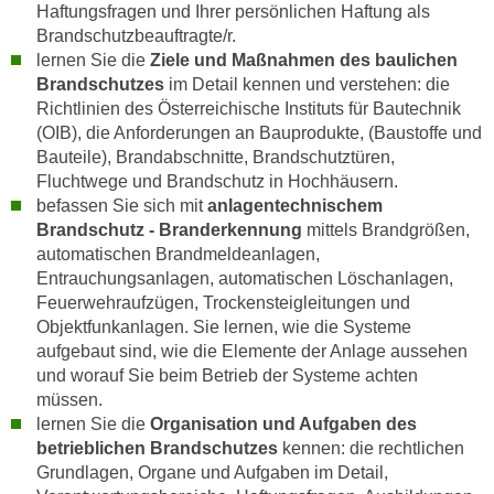
Haftungsfragen und Ihrer persönlichen Haftung als
n
e
Brandschutzbeauftragte/r.
,
l
lernen Sie die
Ziele und Maßnahmen des baulichen
g
e
Brandschutzes
im Detail kennen und verstehen: die
e
v
Richtlinien des Österreichische Instituts für Bautechnik
l
a
(OIB), die Anforderungen an Bauprodukte, (Baustoffe und
a
Bauteile), Brandabschnitte, Brandschutztüren,
n
n
Fluchtwege und Brandschutz in Hochhäusern.
t
g
befassen Sie sich mit
anlagentechnischem
e
e
Brandschutz - Branderkennung
mittels Brandgrößen,
I
automatischen Brandmeldeanlagen,
n
n
Entrauchungsanlagen, automatischen Löschanlagen,
I
h
Feuerwehraufzügen, Trockensteigleitungen und
h
a
Objektfunkanlagen. Sie lernen, wie die Systeme
r
l
aufgebaut sind, wie die Elemente der Anlage aussehen
e
t
und worauf Sie beim Betrieb der Systeme achten
d
e
müssen.
u
a
lernen Sie die
Organisation und Aufgaben des
r
betrieblichen Brandschutzes
kennen: die rechtlichen
n
c
Grundlagen, Organe und Aufgaben im Detail,
z
h