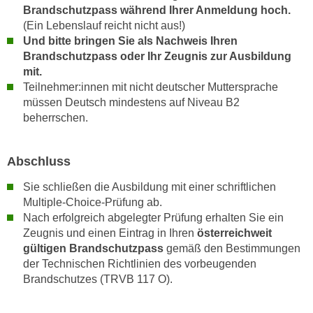
t
Brandschutzpass während Ihrer Anmeldung hoch.
D
z
(Ein Lebenslauf reicht nicht aus!)
a
n
Und bitte bringen Sie als Nachweis Ihren
z
i
Brandschutzpass oder Ihr Zeugnis zur Ausbildung
u
mit.
v
v
Teilnehmer:innen mit nicht deutscher Muttersprache
e
e
müssen Deutsch mindestens auf Niveau B2
a
r
beherrschen.
u
a
u
r
n
Abschluss
b
t
e
Sie schließen die Ausbildung mit einer schriftlichen
e
i
Multiple-Choice-Prüfung ab.
r
t
Nach erfolgreich abgelegter Prüfung erhalten Sie ein
l
e
Zeugnis und einen Eintrag in Ihren
österreichweit
i
n
gültigen Brandschutzpass
gemäß den Bestimmungen
e
w
der Technischen Richtlinien des vorbeugenden
g
i
Brandschutzes (TRVB 117 O).
e
r
n
u