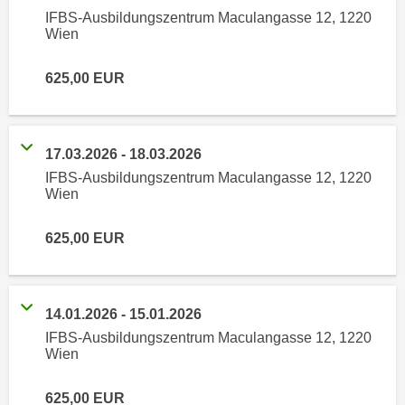
n
IFBS-Ausbildungszentrum Maculangasse 12, 1220
i
S
Wien
c
i
h
e
625,00
EUR
n
a
i
u
c
f
h
17.03.2026
-
18.03.2026
„
t
IFBS-Ausbildungszentrum Maculangasse 12, 1220
A
Wien
d
l
e
l
m
625,00
EUR
e
D
a
a
k
t
z
14.01.2026
-
15.01.2026
e
e
IFBS-Ausbildungszentrum Maculangasse 12, 1220
n
p
Wien
s
t
c
i
625,00
EUR