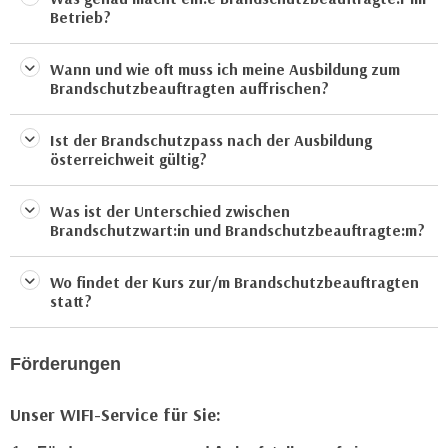
e
Betrieb?
o
r
n
u
Wann und wie oft muss ich meine Ausbildung zum
d
n
Brandschutzbeauftragten auffrischen?
e
d
r
n
Ist der Brandschutzpass nach der Ausbildung
e
ä
österreichweit gültig?
a
h
u
e
Was ist der Unterschied zwischen
c
r
Brandschutzwart:in und Brandschutzbeauftragte:m?
h
e
d
I
Wo findet der Kurs zur/m Brandschutzbeauftragten
i
n
statt?
e
f
U
o
S
Förderungen
r
-
m
a
Unser WIFI-Service für Sie:
a
m
t