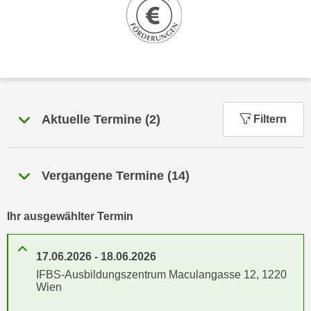
n
h
u
C
r
o
C
o
o
k
o
i
k
e
Aktuelle Termine
(
2
)
Filtern
i
s
e
v
s
o
,
Vergangene Termine
(
14
)
n
d
U
i
S
Ihr ausgewählter Termin
e
-
f
a
ü
17.06.2026
-
18.06.2026
m
r
IFBS-Ausbildungszentrum Maculangasse 12, 1220
e
Wien
d
r
i