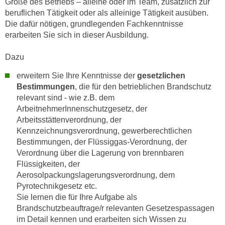
Größe des Betriebs – alleine oder im Team, zusätzlich zur
k
z
beruflichen Tätigkeit oder als alleinige Tätigkeit ausüben.
i
w
Die dafür nötigen, grundlegenden Fachkenntnisse
e
e
erarbeiten Sie sich in dieser Ausbildung.
-
c
S
k
Dazu
e
e
erweitern Sie Ihre Kenntnisse der
gesetzlichen
t
n
Bestimmungen
, die für den betrieblichen Brandschutz
z
u
relevant sind - wie z.B. dem
u
n
ArbeitnehmerInnenschutzgesetz, der
n
d
Arbeitsstättenverordnung, der
g
u
Kennzeichnungsverordnung, gewerberechtlichen
z
m
Bestimmungen, der Flüssiggas-Verordnung, der
u
f
Verordnung über die Lagerung von brennbaren
s
Flüssigkeiten, der
ü
t
Aerosolpackungslagerungsverordnung, dem
r
i
Pyrotechnikgesetz etc.
S
m
Sie lernen die für Ihre Aufgabe als
i
Brandschutzbeauftrage/r relevanten Gesetzespassagen
m
e
im Detail kennen und erarbeiten sich Wissen zu
e
r