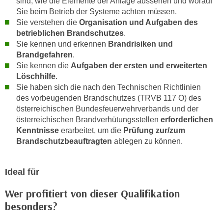
sind, wie die Elemente der Anlage aussehen und worauf
e
n
Sie beim Betrieb der Systeme achten müssen.
m
Sie verstehen die
Organisation und Aufgaben des
g
E
betrieblichen Brandschutzes
.
z
U
Sie kennen und erkennen
Brandrisiken und
w
-
Brandgefahren
.
e
Sie kennen die
Aufgaben der ersten und erweiterten
D
c
Löschhilfe
.
a
k
Sie haben sich die nach den Technischen Richtlinien
t
e
des vorbeugenden Brandschutzes (TRVB 117 O) des
e
u
österreichischen Bundesfeuerwehrverbands und der
n
n
österreichischen Brandverhütungsstellen
erforderlichen
s
d
Kenntnisse
erarbeitet, um die
Prüfung zur/zum
c
O
Brandschutzbeauftragten
ablegen zu können.
h
p
u
t
Ideal für
t
i
z
m
Wer profitiert von dieser Qualifikation
r
i
besonders?
e
e
c