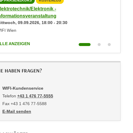
PRÄSENZKURS
KOSTENLOS
PRÄS
lektrotechnik/Elektronik -
Elektrot
nformationsveranstaltung
Informa
ittwoch,
09.09.2026
,
18:00
-
20:30
Donners
IFI Wien
WIFI Wie
LLE ANZEIGEN
ALLE AN
IE HABEN FRAGEN?
WIFI-Kundenservice
Telefon
+43 1 476 77-5555
Fax +43 1 476 77-5588
E-Mail senden
an WIFI-Kundenservice: https://www.wifiwien.at/artikel/2508-all