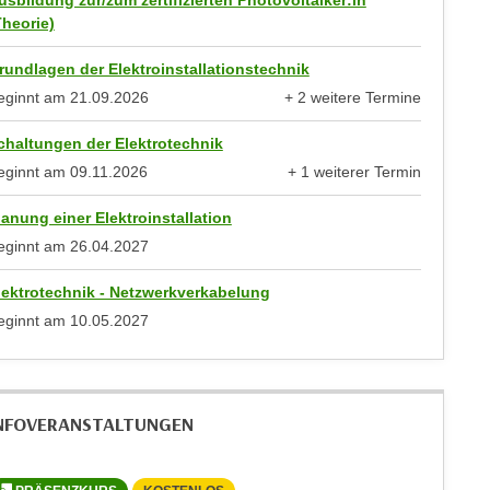
usbildung zur/zum zertifizierten Photovoltaiker:in
Theorie)
rundlagen der Elektroinstallationstechnik
eginnt am
21.09.2026
+ 2 weitere Termine
anzeigen
chaltungen der Elektrotechnik
eginnt am
09.11.2026
+ 1 weiterer Termin
anzeigen
lanung einer Elektroinstallation
eginnt am
26.04.2027
lektrotechnik - Netzwerkverkabelung
eginnt am
10.05.2027
NFOVERANSTALTUNGEN