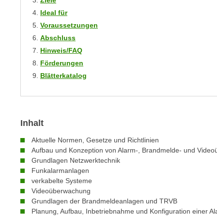
Ziele
m
t
Ideal für
e
e
Voraussetzungen
n
n
Abschluss
e
o
Hinweis/FAQ
i
t
Förderungen
n
w
s
Blätterkatalog
e
e
n
t
d
z
i
e
Inhalt
g
n
s
Aktuelle Normen, Gesetze und Richtlinien
,
i
Aufbau und Konzeption von Alarm-, Brandmelde- und Vide
w
n
Grundlagen Netzwerktechnik
e
Funkalarmanlagen
d
l
verkabelte Systeme
.
Videoüberwachung
c
W
Grundlagen der Brandmeldeanlagen und TRVB
h
e
Planung, Aufbau, Inbetriebnahme und Konfiguration einer A
e