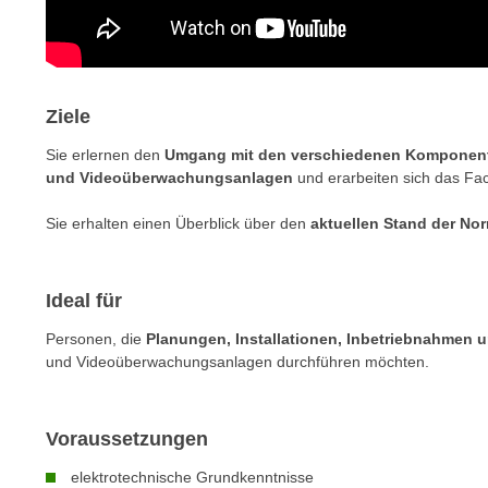
c
i
h
e
u
r
t
e
z
Ziele
n
a
“
Sie erlernen den
Umgang mit den verschiedenen Komponent
b
k
und Videoüberwachungsanlagen
und erarbeiten sich das Fac
k
l
o
i
Sie erhalten einen Überblick über den
aktuellen Stand der No
m
c
m
k
e
e
Ideal für
n
n
Personen, die
Planungen, Installationen, Inbetriebnahmen 
z
,
und Videoüberwachungsanlagen durchführen möchten.
w
v
i
e
s
r
Voraussetzungen
c
w
h
elektrotechnische Grundkenntnisse
e