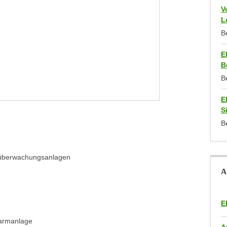
V
L
B
E
B
B
E
S
B
oüberwachungsanlagen
A
E
larmanlage