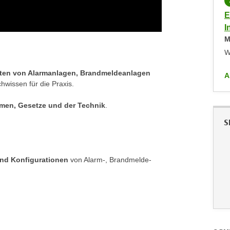
PRÄSENZKURS
KOSTENLOS
Elektrotechnik/Elektronik -
E
Informationsveranstaltung
I
Mittwoch,
23.06.2027
,
18:00
-
20:30
M
WIFI Wien
W
en von Alarmanlagen, Brandmeldeanlagen
ALLE ANZEIGEN
A
hwissen für die Praxis.
rmen, Gesetze und der Technik
.
S
und Konfigurationen
von Alarm-, Brandmelde-