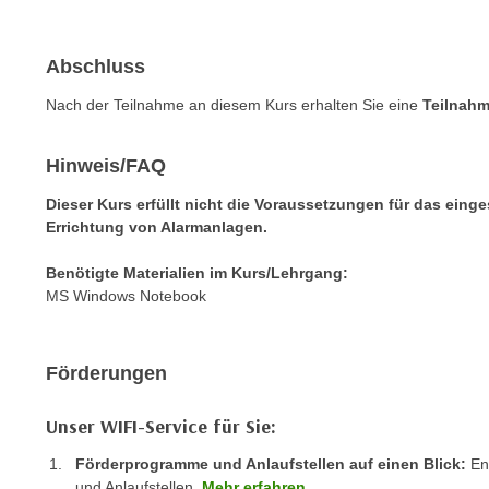
e
n
n
d
E
Abschluss
e
U
n
Nach der Teilnahme an diesem Kurs erhalten Sie eine
Teilnah
-
w
U
i
Hinweis/FAQ
S
r
A
z
Dieser Kurs erfüllt nicht die Voraussetzungen für das eing
u
Errichtung von Alarmanlagen.
i
n
e
t
Benötigte Materialien im Kurs/Lehrgang:
l
MS Windows Notebook
e
o
r
r
w
i
Förderungen
o
e
r
n
Unser WIFI-Service für Sie:
f
t
e
Förderprogramme und Anlaufstellen auf einen Blick:
Ent
i
n
und Anlaufstellen.
Mehr erfahren