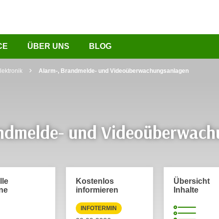
CE
ÜBER UNS
BLOG
lektronik
Alarm-, Brandmelde- und Videoüberwachungsanlagen
andmelde- und Videoüberwach
lle
Kostenlos
Übersicht
ne
informieren
Inhalte
INFOTERMIN