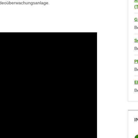
A
Videoüberwachungsanlage.
(
G
B
S
B
P
B
E
B
I