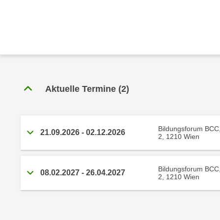
r
c
n
h
u
C
r
o
C
o
o
k
o
i
k
Aktuelle Termine
(
2
)
e
i
s
e
v
s
o
Bildungsforum BCC
,
21.09.2026
-
02.12.2026
2, 1210 Wien
n
d
U
i
S
e
Bildungsforum BCC
08.02.2027
-
26.04.2027
-
2, 1210 Wien
f
a
ü
m
r
e
d